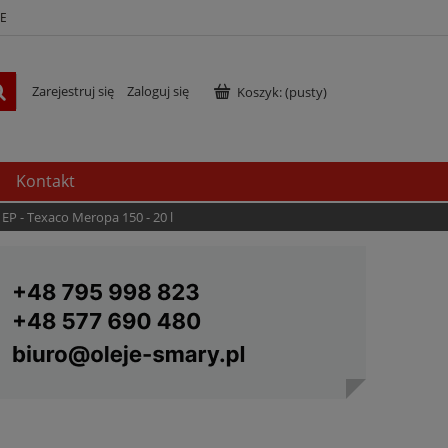
E
Zarejestruj się
Zaloguj się
Koszyk:
(pusty)
Kontakt
 EP - Texaco Meropa 150 - 20 l