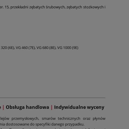
r. 15, przekładni zębatych śrubowych, zębatych stożkowych i
320 (6E), VG 460 (7E), VG 680 (8E), VG 1000 (9E)
e
|
Obsługa handlowa
|
Indywidualne wyceny
lejów przemysłowych, smarów technicznych oraz płynów
ania dostosowane do specyfiki danego przypadku.