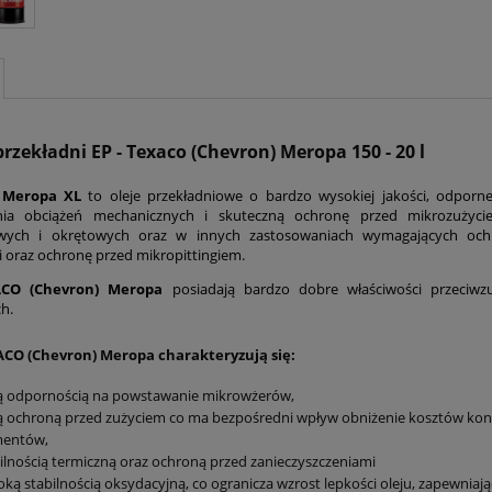
przekładni EP - Texaco (Chevron) Meropa 150 - 20 l
 Meropa XL
to oleje przekładniowe o bardzo wysokiej jakości, odporne
nia obciążeń mechanicznych i skuteczną ochronę przed mikrozużyci
wych i okrętowych oraz w innych zastosowaniach wymagających ochr
oraz ochronę przed mikropittingiem.
ACO (Chevron) Meropa
posiadają bardzo dobre właściwości przeciw
h.
ACO (Chevron) Meropa charakteryzują się:
ą odpornością na powstawanie mikrowżerów,
 ochroną przed zużyciem co ma bezpośredni wpływ obniżenie kosztów kon
mentów,
ilnością termiczną oraz ochroną przed zanieczyszczeniami
ką stabilnością oksydacyjną, co ogranicza wzrost lepkości oleju, zapewniają