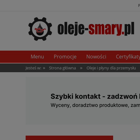
Menu
Promocje
Nowości
Certyfikat
»
»
Jesteś w:
Strona główna
Oleje i płyny dla przemysłu