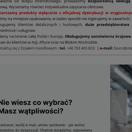
zależnie od sklepu internetowego, prowadzimy
bezpośrednią obsługę
ową. Wyceniamy również indywidualne zapytania ofertowe.
tarczamy produkty wyłącznie z oficjalnej dystrybucji w oryginal
limy na mniejsze opakowania, w żaden sposób nie ingerujemy w zawartość.
ługujemy klientów detalicznych i hurtowych,
duże przedsiębiorstwa
ieślnicze i usługowe.
łamy na terenie całej Polski i Europy.
Obsługujemy zamówienia krajowe 
aw do klientów w Azji, Afryce oraz na Bliskim Wschodzie.
ntaktuj się z Działem Handlowym
:
tel.
+48 793 403 823;
|
e-mail:
biuro@ole