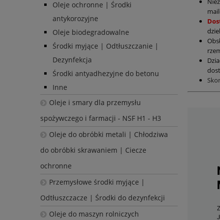
Nie
Oleje ochronne | Środki
mail
antykorozyjne
Dos
dzie
Oleje biodegradowalne
Obs
Środki myjące | Odtłuszczanie |
rzem
Dezynfekcja
Dzia
dost
Środki antyadhezyjne do betonu
Sko
Inne
Oleje i smary dla przemysłu
spożywczego i farmacji - NSF H1 - H3
Oleje do obróbki metali | Chłodziwa
do obróbki skrawaniem | Ciecze
ochronne
Przemysłowe środki myjące |
Odtłuszczacze | Środki do dezynfekcji
Oleje do maszyn rolniczych