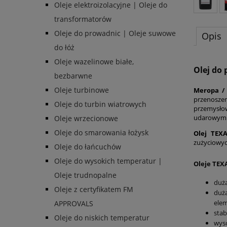
Oleje elektroizolacyjne | Oleje do
transformatorów
Oleje do prowadnic | Oleje suwowe
Opis
do łóż
Oleje wazelinowe białe,
Olej do 
bezbarwne
Oleje turbinowe
Meropa /
przenosze
Oleje do turbin wiatrowych
przemysło
udarowymi 
Oleje wrzecionowe
Oleje do smarowania łożysk
Olej TEX
zużyciowyc
Oleje do łańcuchów
Oleje do wysokich temperatur |
Oleje TEX
Oleje trudnopalne
duż
Oleje z certyfikatem FM
dużą
ele
APPROVALS
stab
Oleje do niskich temperatur
wyso