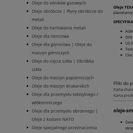
Oleje do silników gazowych
Oleje TEX
Oleje obróbcze | Płyny obróbcze do
planetarnyc
metali
SPECYFIKA
Oleje do hartowania metali
AGMA
Oleje dla lotnictwa
DIN 
US S
Oleje dla górnictwa | Oleje do
Text
maszyn górniczych
Cinc
Oleje do cięcia szkła | Obróbka
szkła
Oleje do maszyn papierniczych
Pliki do 
Oleje do maszyn drukarskich
Karta char
Oleje dla przemysłu tekstylnego /
Karta prod
włókienniczego
oleje-s
Oleje dla przemysłu obronnego |
Oleje z kodami NATO
Świ
Oleje specjalnego przeznaczenia
eksp