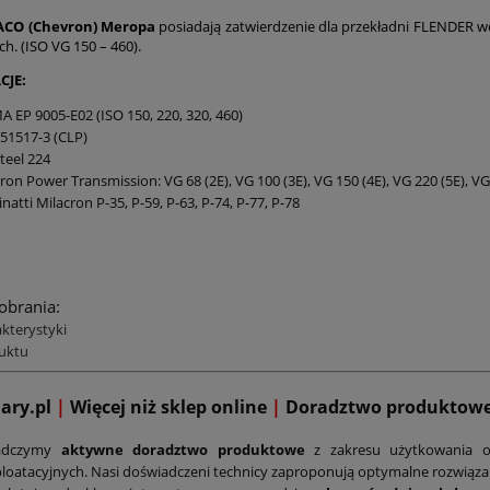
ACO (Chevron) Meropa
posiadają zatwierdzenie dla przekładni FLENDER we
h. (ISO VG 150 – 460).
CJE:
 EP 9005-E02 (ISO 150, 220, 320, 460)
51517-3 (CLP)
teel 224
ron Power Transmission: VG 68 (2E), VG 100 (3E), VG 150 (4E), VG 220 (5E), VG 
inatti Milacron P-35, P-59, P-63, P-74, P-77, P-78
pobrania:
akterystyki
uktu
mary.pl
|
Więcej niż sklep online
|
D
oradztwo produktow
adczymy
aktywne doradztwo produktowe
z zakresu użytkowania o
loatacyjnych. Nasi doświadczeni technicy zaproponują optymalne rozwiąz