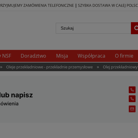
|
PRZYJMUJEMY ZAMÓWIENIA TELEFONICZNE
SZYBKA DOSTAWA W CAŁEJ POLSC
y NSF
Doradztwo
Misja
Współpraca
O firmie
»
»
Oleje przekładniowe - przekładnie przemysłowe
Olej przekładniowy