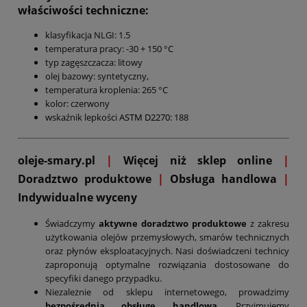
właściwości techniczne:
klasyfikacja NLGI: 1.5
temperatura pracy: -30 + 150 °C
typ zagęszczacza: litowy
olej bazowy: syntetyczny,
temperatura kroplenia: 265 °C
kolor: czerwony
wskaźnik lepkości
ASTM D2270
: 188
oleje-smary.pl
|
Więcej niż sklep online
|
D
oradztwo produktowe
|
Obsługa handlowa
|
Indywidualne wyceny
Świadczymy
aktywne doradztwo produktowe
z zakresu
użytkowania olejów przemysłowych, smarów technicznych
oraz płynów eksploatacyjnych. Nasi doświadczeni technicy
zaproponują optymalne rozwiązania dostosowane do
specyfiki danego przypadku.
Niezależnie od sklepu internetowego, prowadzimy
bezpośrednią obsługę handlową
. Przyjmujemy