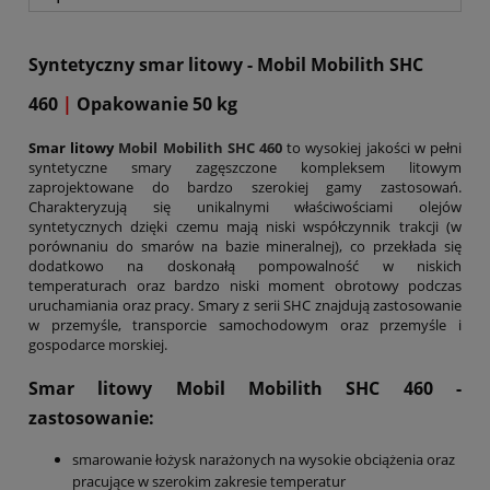
Syntetyczny smar litowy - Mobil Mobilith SHC
460
|
Opakowanie 50 kg
Smar litowy
Mobil Mobilith SHC 460
to wysokiej jakości w pełni
syntetyczne smary zagęszczone kompleksem litowym
zaprojektowane do bardzo szerokiej gamy zastosowań.
Charakteryzują się unikalnymi właściwościami olejów
syntetycznych dzięki czemu mają niski współczynnik trakcji (w
porównaniu do smarów na bazie mineralnej), co przekłada się
dodatkowo na doskonałą pompowalność w niskich
temperaturach oraz bardzo niski moment obrotowy podczas
uruchamiania oraz pracy. Smary z serii SHC znajdują zastosowanie
w przemyśle, transporcie samochodowym oraz przemyśle i
gospodarce morskiej.
Smar litowy Mobil Mobilith SHC 460
-
zastosowanie:
smarowanie łożysk narażonych na wysokie obciążenia oraz
pracujące w szerokim zakresie temperatur