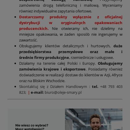
zamówienia drogą telefoniczną i mailową. Wyceniamy
również indywidualne zapytania ofertowe.
Dostarczamy produkty wyłącznie z oficjalnej
dystrybucji w oryginalnych opakowaniach
producenckich.
Nie otwieramy ich, nie dzielimy na
mniejsze opakowania, w żaden sposób nie ingerujemy w
zawartość.
Obsługujemy klientów detalicznych i hurtowych,
duże
przedsiębiorstwa przemysłowe oraz małe i
średnie firmy produkcyjne
, rzemieślnicze i usługowe.
Działamy na terenie całej Polski i Europy.
Obsługujemy
zamówienia krajowe i eksportowe
. Posiadamy również
doświadczenie w realizacji dostaw do klientów w Azji, Afryce
oraz na Bliskim Wschodzie.
Skontaktuj się z Działem Handlowym
:
tel.
+48 793 403
823;
|
e-mail:
biuro@oleje-smary.pl