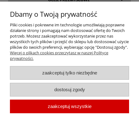
Dbamy o Twoją prywatność
INFORMACJE
Pliki cookies i pokrewne im technologie umożliwiają poprawne
działanie strony i pomagają nam dostosować ofertę do Twoich
O FIRMIE
potrzeb. Możesz zaakceptować wykorzystanie przez nas
wszystkich tych plików i przejść do sklepu lub dostosować użycie
plików do swoich preferencji, wybierając opcję "Dostosuj zgody".
Więcej o plikach cookies przeczytasz w naszej Polityce
prywatności.
oleje-smary.pl
| Platforma zakupowa środków smarnych firmy ALVESTA |
zaakceptuj tylko niezbędne
Oleje przemysłowe | Smary dla przemysłu spożywczego | Olej do sprężarek
| Olej hydrauliczny Fuchs | Olej transformatorowy | Olej turbinowy | Smary
dostosuj zgody
techniczne | Smary plastyczne | Smar do łożysk | Smar litowy | Smar
wapniowy | Oleje chłodnicze |
Chłodziwo do obróbki metali
| Olej do
zaakceptuj wszystkie
prowadnic | Smar Fuchs | Smar Shell | Oleje Eni AGIP | Smar JAX
pokaż pełną wersję strony
Sklep internetowy Shoper.pl