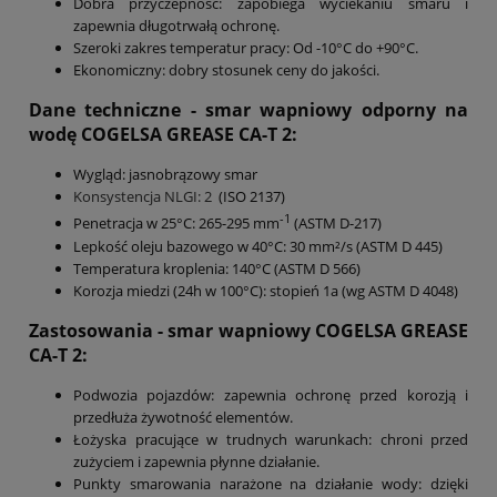
Dobra przyczepność: zapobiega wyciekaniu smaru i
zapewnia długotrwałą ochronę.
Szeroki zakres temperatur pracy: Od -10°C do +90°C.
Ekonomiczny: dobry stosunek ceny do jakości.
Dane techniczne - smar wapniowy odporny na
wodę COGELSA
GREASE CA-T 2
:
Wygląd: jasnobrązowy smar
Konsystencja NLGI: 2
(ISO 2137)
-1
Penetracja w 25°C: 265-295 mm
(ASTM D-217)
Lepkość oleju bazowego w 40°C: 30 mm²/s (ASTM D 445)
Temperatura kroplenia: 140°C (ASTM D 566)
Korozja miedzi (24h w 100°C): stopień 1a (wg ASTM D 4048)
Zastosowania - smar wapniowy COGELSA
GREASE
CA-T 2
:
Podwozia pojazdów: zapewnia ochronę przed korozją i
przedłuża żywotność elementów.
Łożyska pracujące w trudnych warunkach: chroni przed
zużyciem i zapewnia płynne działanie.
Punkty smarowania narażone na działanie wody: dzięki