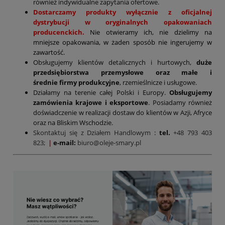
również indywidualne zapytania ofertowe.
Dostarczamy produkty wyłącznie z oficjalnej
dystrybucji w oryginalnych opakowaniach
producenckich.
Nie otwieramy ich, nie dzielimy na
mniejsze opakowania, w żaden sposób nie ingerujemy w
zawartość.
Obsługujemy klientów detalicznych i hurtowych,
duże
przedsiębiorstwa przemysłowe oraz małe i
średnie firmy produkcyjne
, rzemieślnicze i usługowe.
Działamy na terenie całej Polski i Europy.
Obsługujemy
zamówienia krajowe i eksportowe
. Posiadamy również
doświadczenie w realizacji dostaw do klientów w Azji, Afryce
oraz na Bliskim Wschodzie.
Skontaktuj się z Działem Handlowym
:
tel.
+48 793 403
823;
|
e-mail:
biuro@oleje-smary.pl