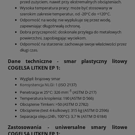
przed zużyciem, nawet przy ekstremalnych obciążeniach.
Wysoka temperatura pracy: może być stosowany w
szerokim zakresie temperatur, od -20°C do +120°C.
Odporność na wodę: nie wypłukuje się przez wodę,
zapewniając długotrwałą ochronę.
Dobra przyczepność: doskonale przylega do metalowych
powierzchni, zapobiegając wyciekom.
Odporność na starzenie: zachowuje swoje właściwości przez
długi czas.
Dane techniczne - smar plastyczny litowy
COGELSA
LITKEN EP 1
:
Wygląd: brązowy smar
Konsystencja NLGI: 1
(ISO 2137)
-1
Penetracja w 25°C: 326 mm
(ASTM D-217)
Temperatura kroplenia: 190 (ASTM D 566)
Obciążenie Timken: >50 (ASTM D 2782)
Obciążenie (test 4-kulkowy): 315 kg (ASTM D 2596)
Separacja oleju (24h, 100°C): 3,7 % (ASTM D 6184)
Zastosowania - uniwersalne smary litowe
COGELSA
LITKEN EP 1
: