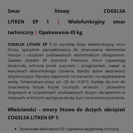
Smar litowy COGELSA
LITKEN EP 1
|
Wielofunkcyjny smar
techniczny
|
Opakowanie 45 kg
COGELSA LITKEN EP 1
to wysokiej klasy wielofunkcyjny
smar
litowy
, specjalnie zaprojektowany do smarowania elementów
maszyn i urządzeń poddawanych ekstremalnym obciążeniom.
Zawiera dodatki EP (Extreme Pressure), które zapewniają
doskonałą ochronę przed zużyciem i przegrzaniem, nawet w
warunkach ekstremalnego ciśnienia. Bardzo dobre właściwości
antykorozyjne. Wysoka odporność na starzenie i na wypłukiwanie
wodą. Temperatura pracy od –20 do +120°C. Nadaje się m.in do
smarowania łożysk, łożysk tocznych, wrzecion i prowadnic
ślizgowych w urządzeniach poddawanych dużym obciążeniom w
miejscach, w których występuje woda, kurz i inne zanieczyszczenia.
Właściwości - smary litowe do dużych obciążeń
COGELSA
LITKEN EP 1
:
Doskonałe właściwości EP: zapewnia wyjątkową ochronę