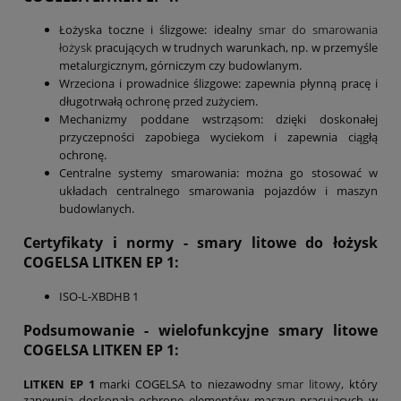
Łożyska toczne i ślizgowe: idealny
smar do smarowania
łożysk
pracujących w trudnych warunkach, np. w przemyśle
metalurgicznym, górniczym czy budowlanym.
Wrzeciona i prowadnice ślizgowe: zapewnia płynną pracę i
długotrwałą ochronę przed zużyciem.
Mechanizmy poddane wstrząsom: dzięki doskonałej
przyczepności zapobiega wyciekom i zapewnia ciągłą
ochronę.
Centralne systemy smarowania: można go stosować w
układach centralnego smarowania pojazdów i maszyn
budowlanych.
Certyfikaty i normy - smary litowe do łożysk
COGELSA
LITKEN EP 1
:
ISO-L-XBDHB 1
Podsumowanie - wielofunkcyjne smary litowe
COGELSA LITKEN EP 1:
LITKEN EP 1
marki COGELSA to niezawodny
smar litowy
, który
zapewnia doskonałą ochronę elementów maszyn pracujących w