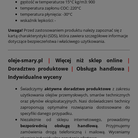
gęstość w temperaturze 15°C kg/m3: 900
temperatura zapłonu COC: 220°C
temperatura płynięcia: -30°C
wskaźnik lepkości: -
Uwaga!
Przed zastosowaniem produktu należy zapoznać się z
kartą charakterystyki (SDS), która zawiera szczegółowe informacje
dotyczące bezpieczeństwa i właściwego użytkowania.
oleje-smary.pl
|
Więcej niż sklep online
|
D
oradztwo produktowe
|
Obsługa handlowa
|
Indywidualne wyceny
Świadczymy
aktywne doradztwo produktowe
z zakresu
użytkowania olejów przemysłowych, smarów technicznych
oraz płynów eksploatacyjnych. Nasi doświadczeni technicy
zaproponują optymalne rozwiązania dostosowane do
specyfiki danego przypadku.
Niezależnie od sklepu internetowego, prowadzimy
bezpośrednią obsługę handlową
. Przyjmujemy
zamówienia drogą telefoniczną i mailową. Wyceniamy
również indywidualne zapytania ofertowe.