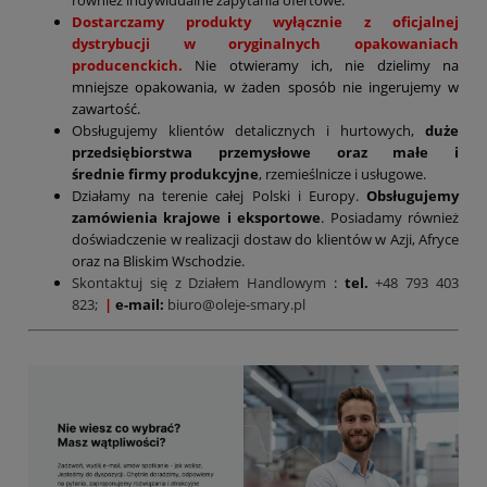
Dostarczamy produkty wyłącznie z oficjalnej
dystrybucji w oryginalnych opakowaniach
producenckich.
Nie otwieramy ich, nie dzielimy na
mniejsze opakowania, w żaden sposób nie ingerujemy w
zawartość.
Obsługujemy klientów detalicznych i hurtowych,
duże
przedsiębiorstwa przemysłowe oraz małe i
średnie firmy produkcyjne
, rzemieślnicze i usługowe.
Działamy na terenie całej Polski i Europy.
Obsługujemy
zamówienia krajowe i eksportowe
. Posiadamy również
doświadczenie w realizacji dostaw do klientów w Azji, Afryce
oraz na Bliskim Wschodzie.
Skontaktuj się z Działem Handlowym
:
tel.
+48 793 403
823;
|
e-mail:
biuro@oleje-smary.pl