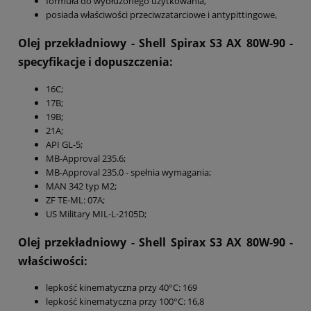
formuła do wydłużonego użytkowania,
posiada właściwości przeciwzatarciowe i antypittingowe,
Olej przekładniowy - Shell Spirax S3 AX 80W-90
-
specyfikacje i dopuszczenia:
16C;
17B;
19B;
21A;
API GL-5;
MB-Approval 235.6;
MB-Approval 235.0 - spełnia wymagania;
MAN 342 typ M2;
ZF TE-ML: 07A;
US Military MIL-L-2105D;
Olej przekładniowy - Shell Spirax S3 AX 80W-90
-
właściwości:
lepkość kinematyczna przy 40°C: 169
lepkość kinematyczna przy 100°C: 16,8