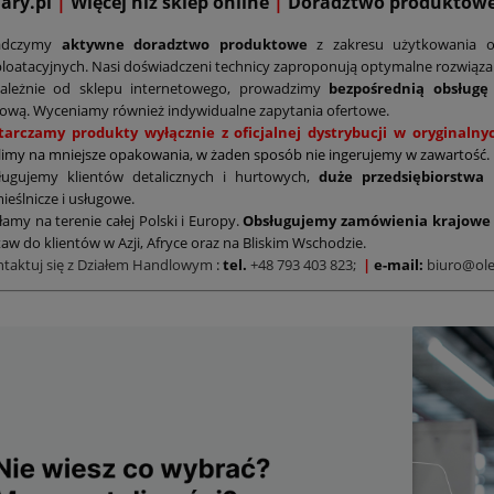
mary.pl
|
Więcej niż sklep online
|
D
oradztwo produktow
adczymy
aktywne doradztwo produktowe
z zakresu użytkowania o
loatacyjnych. Nasi doświadczeni technicy zaproponują optymalne rozwiąz
zależnie od sklepu internetowego, prowadzimy
bezpośrednią obsługę
ową. Wyceniamy również indywidualne zapytania ofertowe.
tarczamy produkty wyłącznie z oficjalnej dystrybucji w oryginal
limy na mniejsze opakowania, w żaden sposób nie ingerujemy w zawartość.
ługujemy klientów detalicznych i hurtowych,
duże przedsiębiorstwa
ieślnicze i usługowe.
łamy na terenie całej Polski i Europy.
Obsługujemy zamówienia krajowe 
aw do klientów w Azji, Afryce oraz na Bliskim Wschodzie.
ntaktuj się z Działem Handlowym
:
tel.
+48 793 403 823;
|
e-mail:
biuro@ole