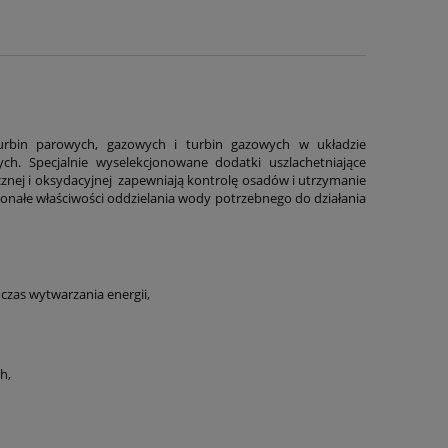
turbin parowych, gazowych i turbin gazowych w układzie
h. Specjalnie wyselekcjonowane dodatki uszlachetniające
znej i oksydacyjnej zapewniają kontrolę osadów i utrzymanie
konałe właściwości oddzielania wody potrzebnego do działania
czas wytwarzania energii,
h,