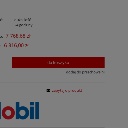
ć:
duża ilość
:
24 godziny
7 768,68 zł
o:
6 316,00 zł
:
do koszyka
.
dodaj do przechowalni
:
zapytaj o produkt