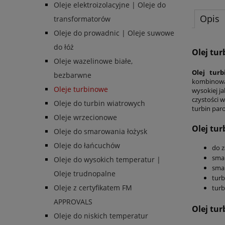
Oleje elektroizolacyjne | Oleje do
Opis
transformatorów
Oleje do prowadnic | Oleje suwowe
do łóż
Olej tur
Oleje wazelinowe białe,
Olej tur
bezbarwne
kombinowa
Oleje turbinowe
wysokiej j
czystości 
Oleje do turbin wiatrowych
turbin par
Oleje wrzecionowe
Olej tu
Oleje do smarowania łożysk
Oleje do łańcuchów
do z
sma
Oleje do wysokich temperatur |
sma
Oleje trudnopalne
turb
Oleje z certyfikatem FM
turb
APPROVALS
Olej tu
Oleje do niskich temperatur