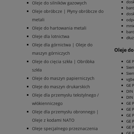
dosk
Oleje do silników gazowych
bard
Oleje obróbcze | Płyny obróbcze do
dosk
metali
odpo
mnie
Oleje do hartowania metali
bard
Oleje dla lotnictwa
dłuż
Oleje dla górnictwa | Oleje do
Oleje do
maszyn górniczych
GE 
Oleje do cięcia szkła | Obróbka
Siem
szkła
Siem
Oleje do maszyn papierniczych
vgb
GE 
Oleje do maszyn drukarskich
DIN 
Oleje dla przemysłu tekstylnego /
DIN 
GE 
włókienniczego
GE 
Oleje dla przemysłu obronnego |
GE 
Oleje z kodami NATO
GE 
GE 
Oleje specjalnego przeznaczenia
GE 