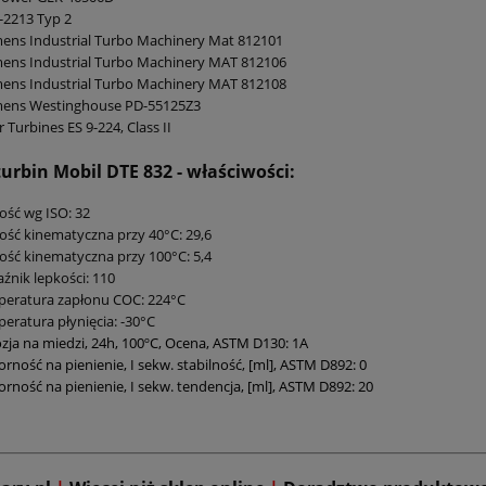
K-2213 Typ 2
ens Industrial Turbo Machinery Mat 812101
ens Industrial Turbo Machinery MAT 812106
ens Industrial Turbo Machinery MAT 812108
mens Westinghouse PD-55125Z3
r Turbines ES 9-224, Class II
turbin Mobil DTE 832
- właściwości:
ość wg ISO: 32
ość kinematyczna przy 40°C: 29,6
ość kinematyczna przy 100°C: 5,4
źnik lepkości: 110
peratura zapłonu COC: 224°C
eratura płynięcia: -30°C
zja na miedzi, 24h, 100ºC, Ocena, ASTM D130: 1A
rność na pienienie, I sekw. stabilność, [ml], ASTM D892: 0
rność na pienienie, I sekw. tendencja, [ml], ASTM D892: 20