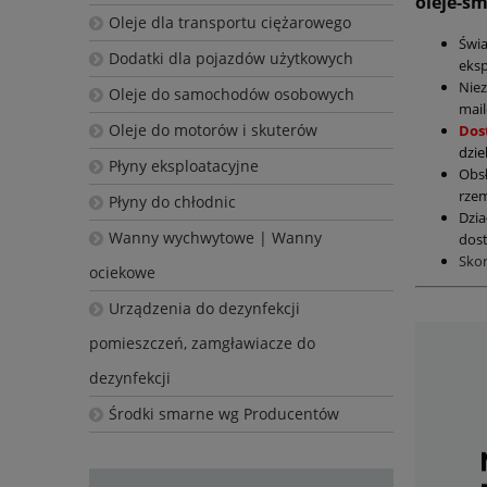
oleje-s
Oleje dla transportu ciężarowego
Świ
Dodatki dla pojazdów użytkowych
eksp
Nie
Oleje do samochodów osobowych
mail
Oleje do motorów i skuterów
Dos
dzie
Płyny eksploatacyjne
Obs
rzem
Płyny do chłodnic
Dzia
Wanny wychwytowe | Wanny
dost
Sko
ociekowe
Urządzenia do dezynfekcji
pomieszczeń, zamgławiacze do
dezynfekcji
Środki smarne wg Producentów