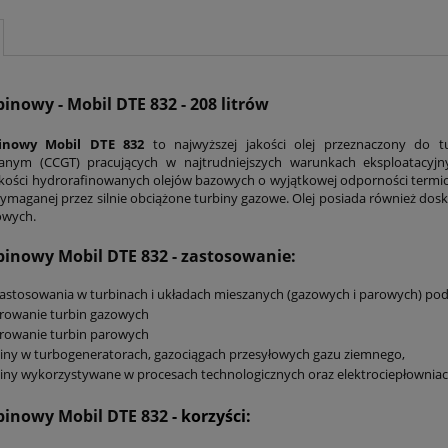
binowy - Mobil DTE 832 - 208 litrów
binowy Mobil DTE 832
to najwyższej jakości olej przeznaczony do 
nym (CCGT) pracujących w najtrudniejszych warunkach eksploatacyjnyc
akości hydrorafinowanych olejów bazowych o wyjątkowej odporności termic
wymaganej przez silnie obciążone turbiny gazowe. Olej posiada również dos
owych.
rbinowy Mobil DTE 832
- zastosowanie:
astosowania w turbinach i układach mieszanych (gazowych i parowych) pod
rowanie turbin gazowych
rowanie turbin parowych
iny w turbogeneratorach, gazociągach przesyłowych gazu ziemnego,
iny wykorzystywane w procesach technologicznych oraz elektrociepłowniac
rbinowy Mobil DTE 832
- korzyści: