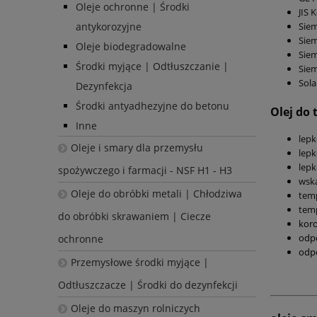
Oleje ochronne | Środki
JIS 
Siem
antykorozyjne
Siem
Oleje biodegradowalne
Siem
Środki myjące | Odtłuszczanie |
Sie
Sola
Dezynfekcja
Środki antyadhezyjne do betonu
Olej do 
Inne
lepk
Oleje i smary dla przemysłu
lepk
lepk
spożywczego i farmacji - NSF H1 - H3
wska
Oleje do obróbki metali | Chłodziwa
tem
temp
do obróbki skrawaniem | Ciecze
koro
odpo
ochronne
odpo
Przemysłowe środki myjące |
Odtłuszczacze | Środki do dezynfekcji
Oleje do maszyn rolniczych