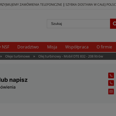
|
PRZYJMUJEMY ZAMÓWIENIA TELEFONICZNE
SZYBKA DOSTAWA W CAŁEJ POLSC
y NSF
Doradztwo
Misja
Współpraca
O firmie
»
»
Oleje turbinowe
Olej turbinowy - Mobil DTE 832 - 208 litrów