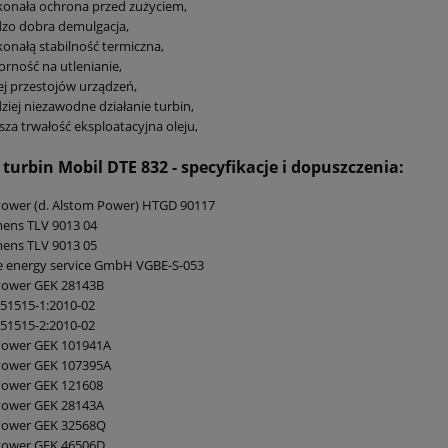
onała ochrona przed zużyciem,
zo dobra demulgacja,
onałą stabilność termiczna,
rność na utlenianie,
j przestojów urządzeń,
ziej niezawodne działanie turbin,
sza trwałość eksploatacyjna oleju,
 turbin Mobil DTE 832
- specyfikacje i dopuszczenia:
Power (d. Alstom Power) HTGD 90117
ens TLV 9013 04
ens TLV 9013 05
e energy service GmbH VGBE-S-053
Power GEK 28143B
51515-1:2010-02
51515-2:2010-02
Power GEK 101941A
Power GEK 107395A
Power GEK 121608
Power GEK 28143A
Power GEK 32568Q
Power GEK 46506D