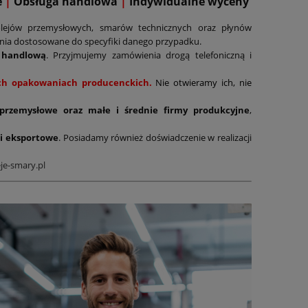
e
|
Obsługa handlowa
|
Indywidualne wyceny
lejów przemysłowych, smarów technicznych oraz płynów
ania dostosowane do specyfiki danego przypadku.
 handlową
. Przyjmujemy zamówienia drogą telefoniczną i
nych opakowaniach producenckich.
Nie otwieramy ich, nie
 przemysłowe oraz małe i średnie firmy produkcyjne
,
i eksportowe
. Posiadamy również doświadczenie w realizacji
je-smary.pl