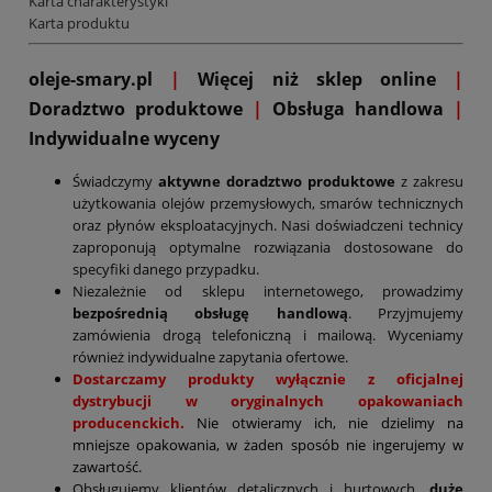
Karta charakterystyki
Karta produktu
oleje-smary.pl
|
Więcej niż sklep online
|
D
oradztwo produktowe
|
Obsługa handlowa
|
Indywidualne wyceny
Świadczymy
aktywne doradztwo produktowe
z zakresu
użytkowania olejów przemysłowych, smarów technicznych
oraz płynów eksploatacyjnych. Nasi doświadczeni technicy
zaproponują optymalne rozwiązania dostosowane do
specyfiki danego przypadku.
Niezależnie od sklepu internetowego, prowadzimy
bezpośrednią obsługę handlową
. Przyjmujemy
zamówienia drogą telefoniczną i mailową. Wyceniamy
również indywidualne zapytania ofertowe.
Dostarczamy produkty wyłącznie z oficjalnej
dystrybucji w oryginalnych opakowaniach
producenckich.
Nie otwieramy ich, nie dzielimy na
mniejsze opakowania, w żaden sposób nie ingerujemy w
zawartość.
Obsługujemy klientów detalicznych i hurtowych,
duże