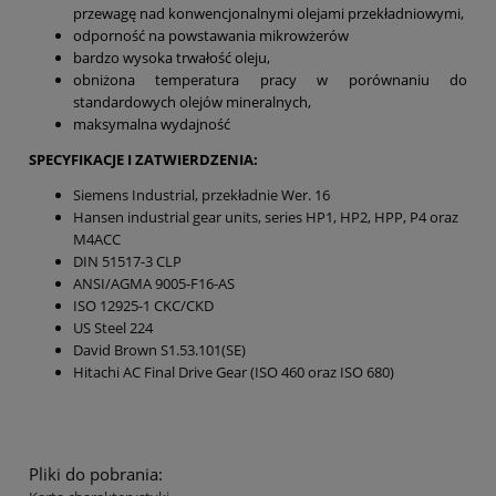
przewagę nad konwencjonalnymi olejami przekładniowymi,
odporność na powstawania mikrowżerów
bardzo wysoka trwałość oleju,
obniżona temperatura pracy w porównaniu do
standardowych olejów mineralnych,
maksymalna wydajność
SPECYFIKACJE I ZATWIERDZENIA:
Siemens Industrial, przekładnie Wer. 16
Hansen industrial gear units, series HP1, HP2, HPP, P4 oraz
M4ACC
DIN 51517-3 CLP
ANSI/AGMA 9005-F16-AS
ISO 12925-1 CKC/CKD
US Steel 224
David Brown S1.53.101(SE)
Hitachi AC Final Drive Gear (ISO 460 oraz ISO 680)
Pliki do pobrania: