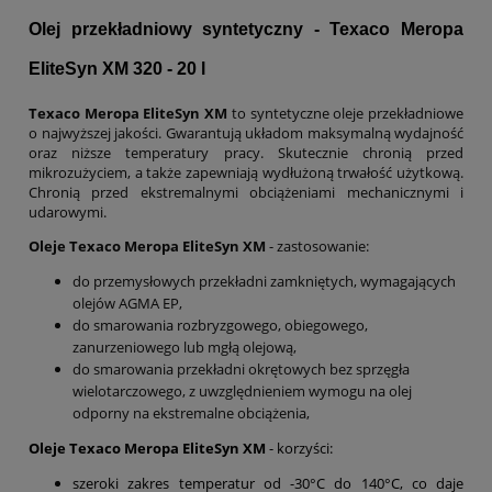
Olej przekładniowy syntetyczny - Texaco Meropa
EliteSyn XM 320 - 20 l
Texaco Meropa EliteSyn XM
to syntetyczne oleje przekładniowe
o najwyższej jakości. Gwarantują układom maksymalną wydajność
oraz niższe temperatury pracy. Skutecznie chronią przed
mikrozużyciem, a także zapewniają wydłużoną trwałość użytkową.
Chronią przed ekstremalnymi obciążeniami mechanicznymi i
udarowymi.
Oleje
Texaco Meropa EliteSyn XM
- zastosowanie:
do przemysłowych przekładni zamkniętych, wymagających
olejów AGMA EP,
do smarowania rozbryzgowego, obiegowego,
zanurzeniowego lub mgłą olejową,
do smarowania przekładni okrętowych bez sprzęgła
wielotarczowego, z uwzględnieniem wymogu na olej
odporny na ekstremalne obciążenia,
Oleje
Texaco Meropa EliteSyn XM
- korzyści:
szeroki zakres temperatur od -30°C do 140°C, co daje