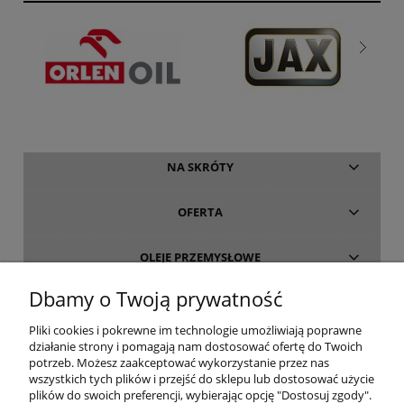
NA SKRÓTY
OFERTA
OLEJE PRZEMYSŁOWE
Dbamy o Twoją prywatność
INFORMACJE
Pliki cookies i pokrewne im technologie umożliwiają poprawne
działanie strony i pomagają nam dostosować ofertę do Twoich
O FIRMIE
potrzeb. Możesz zaakceptować wykorzystanie przez nas
wszystkich tych plików i przejść do sklepu lub dostosować użycie
plików do swoich preferencji, wybierając opcję "Dostosuj zgody".