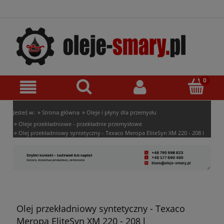
»
»
Jesteś w:
Strona główna
Oleje i płyny dla przemysłu
»
Oleje przekładniowe - przekładnie przemysłowe
»
Olej przekładniowy syntetyczny - Texaco Meropa EliteSyn XM 220 - 208 l
Olej przekładniowy syntetyczny - Texaco
Meropa EliteSyn XM 220 - 208 l