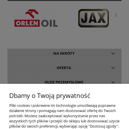
NA SKRÓTY
OFERTA
OLEJE PRZEMYSŁOWE
Dbamy o Twoją prywatność
INFORMACJE
Pliki cookies i pokrewne im technologie umożliwiają poprawne
działanie strony i pomagają nam dostosować ofertę do Twoich
O FIRMIE
potrzeb. Możesz zaakceptować wykorzystanie przez nas
wszystkich tych plików i przejść do sklepu lub dostosować użycie
plików do swoich preferencji, wybierając opcję "Dostosuj zgody".