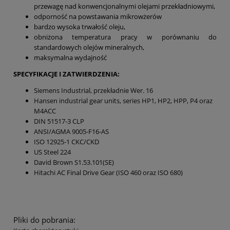
przewagę nad konwencjonalnymi olejami przekładniowymi,
odporność na powstawania mikrowżerów
bardzo wysoka trwałość oleju,
obniżona temperatura pracy w porównaniu do
standardowych olejów mineralnych,
maksymalna wydajność
SPECYFIKACJE I ZATWIERDZENIA:
Siemens Industrial, przekładnie Wer. 16
Hansen industrial gear units, series HP1, HP2, HPP, P4 oraz
M4ACC
DIN 51517-3 CLP
ANSI/AGMA 9005-F16-AS
ISO 12925-1 CKC/CKD
US Steel 224
David Brown S1.53.101(SE)
Hitachi AC Final Drive Gear (ISO 460 oraz ISO 680)
Pliki do pobrania: