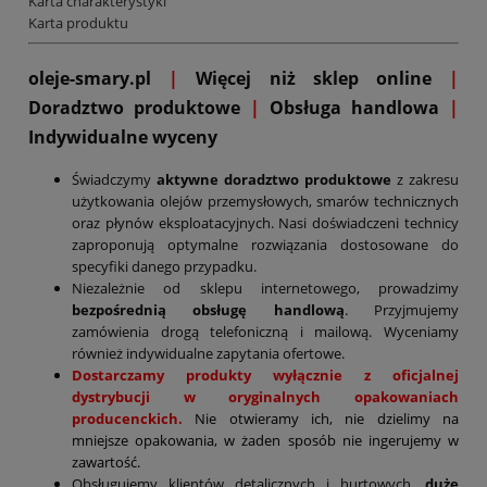
Karta charakterystyki
Karta produktu
oleje-smary.pl
|
Więcej niż sklep online
|
D
oradztwo produktowe
|
Obsługa handlowa
|
Indywidualne wyceny
Świadczymy
aktywne doradztwo produktowe
z zakresu
użytkowania olejów przemysłowych, smarów technicznych
oraz płynów eksploatacyjnych. Nasi doświadczeni technicy
zaproponują optymalne rozwiązania dostosowane do
specyfiki danego przypadku.
Niezależnie od sklepu internetowego, prowadzimy
bezpośrednią obsługę handlową
. Przyjmujemy
zamówienia drogą telefoniczną i mailową. Wyceniamy
również indywidualne zapytania ofertowe.
Dostarczamy produkty wyłącznie z oficjalnej
dystrybucji w oryginalnych opakowaniach
producenckich.
Nie otwieramy ich, nie dzielimy na
mniejsze opakowania, w żaden sposób nie ingerujemy w
zawartość.
Obsługujemy klientów detalicznych i hurtowych,
duże