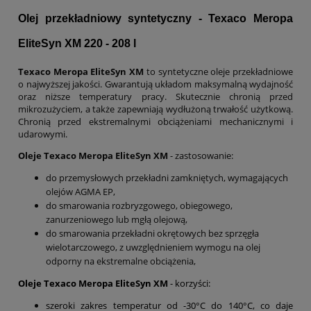
Olej przekładniowy syntetyczny - Texaco Meropa
EliteSyn XM 220 - 208 l
Texaco Meropa EliteSyn XM
to syntetyczne oleje przekładniowe
o najwyższej jakości. Gwarantują układom maksymalną wydajność
oraz niższe temperatury pracy. Skutecznie chronią przed
mikrozużyciem, a także zapewniają wydłużoną trwałość użytkową.
Chronią przed ekstremalnymi obciążeniami mechanicznymi i
udarowymi.
Oleje
Texaco Meropa EliteSyn XM
- zastosowanie:
do przemysłowych przekładni zamkniętych, wymagających
olejów AGMA EP,
do smarowania rozbryzgowego, obiegowego,
zanurzeniowego lub mgłą olejową,
do smarowania przekładni okrętowych bez sprzęgła
wielotarczowego, z uwzględnieniem wymogu na olej
odporny na ekstremalne obciążenia,
Oleje
Texaco Meropa EliteSyn XM
- korzyści:
szeroki zakres temperatur od -30°C do 140°C, co daje