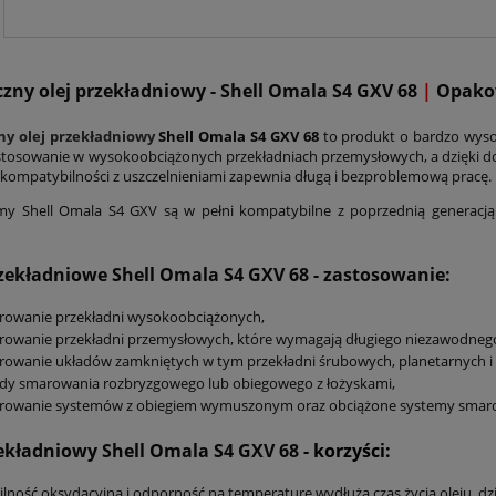
czny olej przekładniowy - Shell Omala S4 GXV 68
|
Opakow
ny olej przekładniowy
Shell Omala S4 GXV 68
to produkt o bardzo wyso
stosowanie w wysokoobciążonych przekładniach przemysłowych, a dzięki d
 kompatybilności z uszczelnieniami zapewnia długą i bezproblemową pracę.
amy Shell Omala S4 GXV są w pełni kompatybilne z poprzednią generacj
rzekładniowe Shell Omala S4 GXV 68
- zastosowanie:
rowanie przekładni wysokoobciążonych,
owanie przekładni przemysłowych, które wymagają długiego niezawodnego d
owanie układów zamkniętych w tym przekładni śrubowych, planetarnych i 
dy smarowania rozbryzgowego lub obiegowego z łożyskami,
rowanie systemów z obiegiem wymuszonym oraz obciążone systemy smar
zekładniowy Shell Omala S4 GXV 68
- korzyści:
ilność oksydacyjna i odporność na temperaturę wydłuża czas życia oleju, dz