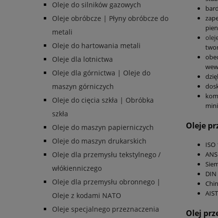
Oleje do silników gazowych
bard
Oleje obróbcze | Płyny obróbcze do
zape
pien
metali
olej
Oleje do hartowania metali
twor
obec
Oleje dla lotnictwa
wew
Oleje dla górnictwa | Oleje do
dzię
maszyn górniczych
dosk
kom
Oleje do cięcia szkła | Obróbka
mini
szkła
Oleje p
Oleje do maszyn papierniczych
Oleje do maszyn drukarskich
ISO 
ANS
Oleje dla przemysłu tekstylnego /
Siem
włókienniczego
DIN 
Oleje dla przemysłu obronnego |
Chin
AIST
Oleje z kodami NATO
Oleje specjalnego przeznaczenia
Olej pr