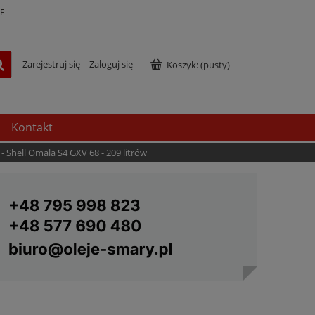
E
Zarejestruj się
Zaloguj się
Koszyk:
(pusty)
Kontakt
- Shell Omala S4 GXV 68 - 209 litrów