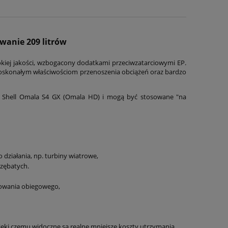
anie 209 litrów
kiej jakości, wzbogacony dodatkami przeciwzatarciowymi EP.
oskonałym właściwościom przenoszenia obciążeń oraz bardzo
ą Shell Omala S4 GX (Omala HD) i mogą być stosowane "na
ziałania, np. turbiny wiatrowe,
zębatych.
owania obiegowego,
ięki czemu widoczne są realne mniejsze koszty utrzymania,