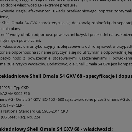
zo dobre właściwości EP (extreme pressure)
,
wnienie ciągłej efektywności układu przekładniowego poprzez zoptymali
ienia,
e Shell Omala S4 GVX
charakteryzują się doskonałą zdolnością do separac
zenia piany,
ność wody obniża odporność powierzchni łożysk i przekładni na uszkodzeni
nętrznych powierzchni,
ki właściwościom antykorozyjnym, olej zapewnia ochronę nawet w przypadk
onała odporność na ścinanie przyczynia się do utrzymania odpowiedniej l
patybilność z powszechnie stosowanymi uszczelnieniami i powłoka
malizuje ryzyko wycieków. Dodatkowo, olej Shell Omala S4 GVX jest kompaty
rzekładniowe Shell Omala S4 GXV 68
- specyfikacje i dopu
12925-1 Typ CKD
I/AGMA 9005-F16
ens AG - Omala S4 GXV ISO 150 - 680 są zatwierdzone przez Siemens AG do s
51517-3 (CLP)
a National Standard GB 5903-2011 CKD
 (US Steel) Req. No. 224
zekładniowy Shell Omala S4 GXV 68
- właściwości: