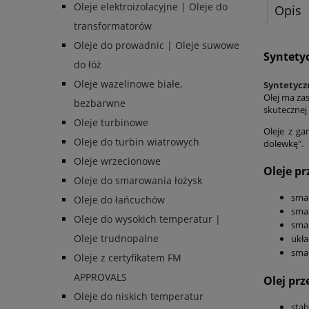
Oleje elektroizolacyjne | Oleje do
Opis
transformatorów
Oleje do prowadnic | Oleje suwowe
Syntety
do łóż
Oleje wazelinowe białe,
Syntetycz
Olej ma za
bezbarwne
skutecznej
Oleje turbinowe
Oleje z g
Oleje do turbin wiatrowych
dolewkę".
Oleje wrzecionowe
Oleje p
Oleje do smarowania łożysk
sma
Oleje do łańcuchów
smar
Oleje do wysokich temperatur |
smar
Oleje trudnopalne
ukła
sma
Oleje z certyfikatem FM
APPROVALS
Olej pr
Oleje do niskich temperatur
stab