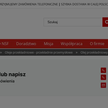
|
PRZYJMUJEMY ZAMÓWIENIA TELEFONICZNE
SZYBKA DOSTAWA W CAŁEJ POLSC
y NSF
Doradztwo
Misja
Współpraca
O firmie
»
»
Oleje przekładniowe - przekładnie przemysłowe
Olej przekładniowy 