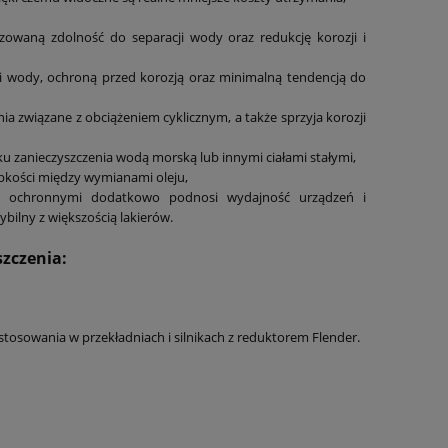
zowaną zdolność do separacji wody oraz redukcję korozji i
ji wody, ochroną przed korozją oraz minimalną tendencją do
a związane z obciążeniem cyklicznym, a także sprzyja korozji
u zanieczyszczenia wodą morską lub innymi ciałami stałymi,
epkości między wymianami oleju,
mi ochronnymi dodatkowo podnosi wydajność urządzeń i
bilny z większością lakierów.
szczenia:
tosowania w przekładniach i silnikach z reduktorem Flender.