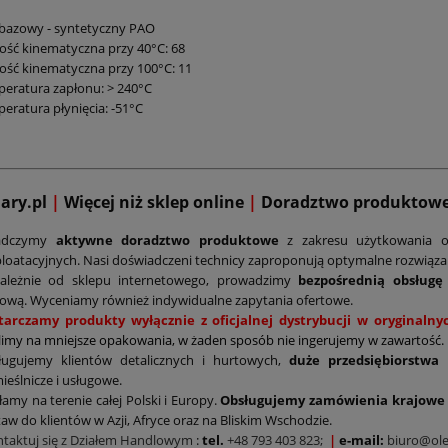
 bazowy - syntetyczny PAO
ość kinematyczna przy 40°C: 68
ość kinematyczna przy 100°C: 11
eratura zapłonu: > 240°C
eratura płynięcia: -51°C
mary.pl
|
Więcej niż sklep online
|
D
oradztwo produktow
adczymy
aktywne doradztwo produktowe
z zakresu użytkowania o
loatacyjnych. Nasi doświadczeni technicy zaproponują optymalne rozwiąz
zależnie od sklepu internetowego, prowadzimy
bezpośrednią obsługę
ową. Wyceniamy również indywidualne zapytania ofertowe.
tarczamy produkty wyłącznie z oficjalnej dystrybucji w oryginal
limy na mniejsze opakowania, w żaden sposób nie ingerujemy w zawartość.
ługujemy klientów detalicznych i hurtowych,
duże przedsiębiorstwa
ieślnicze i usługowe.
łamy na terenie całej Polski i Europy.
Obsługujemy zamówienia krajowe 
aw do klientów w Azji, Afryce oraz na Bliskim Wschodzie.
ntaktuj się z Działem Handlowym
:
tel.
+48 793 403 823;
|
e-mail:
biuro@ole