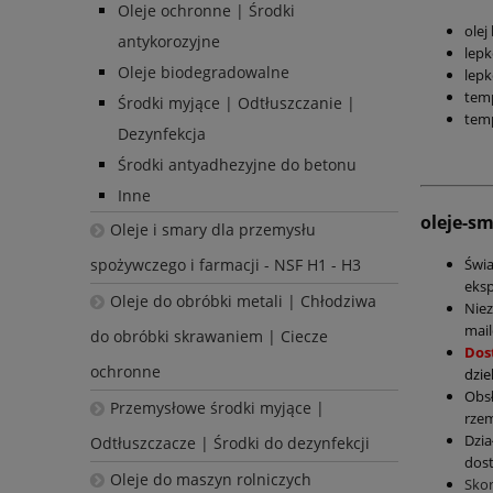
Oleje ochronne | Środki
olej
antykorozyjne
lepk
Oleje biodegradowalne
lepk
temp
Środki myjące | Odtłuszczanie |
temp
Dezynfekcja
Środki antyadhezyjne do betonu
Inne
oleje-s
Oleje i smary dla przemysłu
Świ
spożywczego i farmacji - NSF H1 - H3
eksp
Oleje do obróbki metali | Chłodziwa
Nie
mail
do obróbki skrawaniem | Ciecze
Dos
ochronne
dzie
Obs
Przemysłowe środki myjące |
rzem
Dzia
Odtłuszczacze | Środki do dezynfekcji
dost
Oleje do maszyn rolniczych
Sko