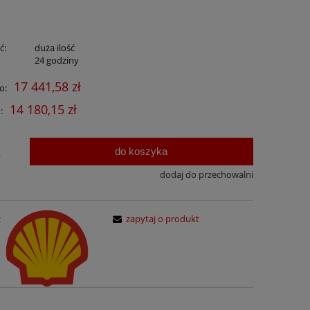
ć:
duża ilość
:
24 godziny
17 441,58 zł
o:
14 180,15 zł
:
do koszyka
.
dodaj do przechowalni
:
zapytaj o produkt