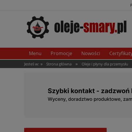
Menu
Promocje
Nowości
Certyfikat
»
»
Jesteś w:
Strona główna
Oleje i płyny dla przemysłu