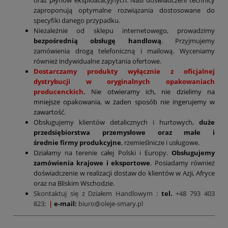
zaproponują optymalne rozwiązania dostosowane do
specyfiki danego przypadku.
Niezależnie od sklepu internetowego, prowadzimy
bezpośrednią obsługę handlową
. Przyjmujemy
zamówienia drogą telefoniczną i mailową. Wyceniamy
również indywidualne zapytania ofertowe.
Dostarczamy produkty wyłącznie z oficjalnej
dystrybucji w oryginalnych opakowaniach
producenckich.
Nie otwieramy ich, nie dzielimy na
mniejsze opakowania, w żaden sposób nie ingerujemy w
zawartość.
Obsługujemy klientów detalicznych i hurtowych,
duże
przedsiębiorstwa przemysłowe oraz małe i
średnie firmy produkcyjne
, rzemieślnicze i usługowe.
Działamy na terenie całej Polski i Europy.
Obsługujemy
zamówienia krajowe i eksportowe
. Posiadamy również
doświadczenie w realizacji dostaw do klientów w Azji, Afryce
oraz na Bliskim Wschodzie.
Skontaktuj się z Działem Handlowym
:
tel.
+48 793 403
823;
|
e-mail:
biuro@oleje-smary.pl