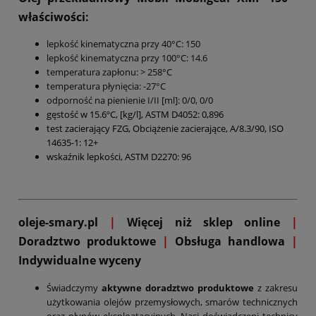
właściwości:
lepkość kinematyczna przy 40°C: 150
lepkość kinematyczna przy 100°C: 14.6
temperatura zapłonu: > 258°C
temperatura płynięcia: -27°C
odporność na pienienie I/II [ml]: 0/0, 0/0
gęstość w 15.6ºC, [kg/l], ASTM D4052: 0,896
test zacierający FZG, Obciążenie zacierające, A/8.3/90, ISO
14635-1: 12+
wskaźnik lepkości, ASTM D2270: 96
oleje-smary.pl
|
Więcej niż sklep online
|
D
oradztwo produktowe
|
Obsługa handlowa
|
Indywidualne wyceny
Świadczymy
aktywne doradztwo produktowe
z zakresu
użytkowania olejów przemysłowych, smarów technicznych
oraz płynów eksploatacyjnych. Nasi doświadczeni technicy