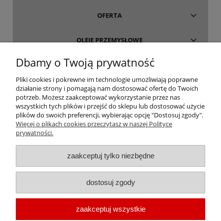
OFERTA
OLEJE PRZEMYSŁOWE
Dbamy o Twoją prywatność
INFORMACJE
Pliki cookies i pokrewne im technologie umożliwiają poprawne
działanie strony i pomagają nam dostosować ofertę do Twoich
O FIRMIE
potrzeb. Możesz zaakceptować wykorzystanie przez nas
wszystkich tych plików i przejść do sklepu lub dostosować użycie
plików do swoich preferencji, wybierając opcję "Dostosuj zgody".
Więcej o plikach cookies przeczytasz w naszej Polityce
prywatności.
oleje-smary.pl
| Platforma zakupowa środków smarnych firmy ALVESTA |
zaakceptuj tylko niezbędne
Oleje przemysłowe | Smary dla przemysłu spożywczego | Olej do sprężarek
| Olej hydrauliczny Fuchs | Olej transformatorowy | Olej turbinowy | Smary
dostosuj zgody
techniczne | Smary plastyczne | Smar do łożysk | Smar litowy | Smar
wapniowy | Oleje chłodnicze |
Chłodziwo do obróbki metali
| Olej do
zaakceptuj wszystkie
prowadnic | Smar Fuchs | Smar Shell | Oleje Eni AGIP | Smar JAX