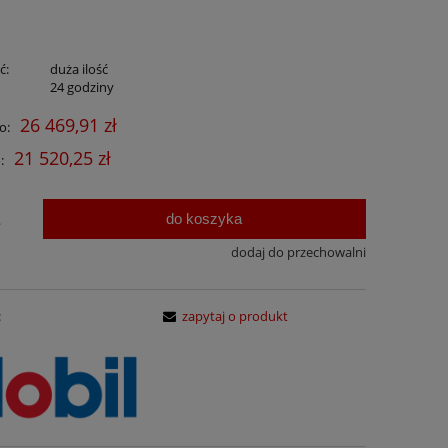
ć:
duża ilość
:
24 godziny
26 469,91 zł
o:
21 520,25 zł
:
do koszyka
.
dodaj do przechowalni
:
zapytaj o produkt