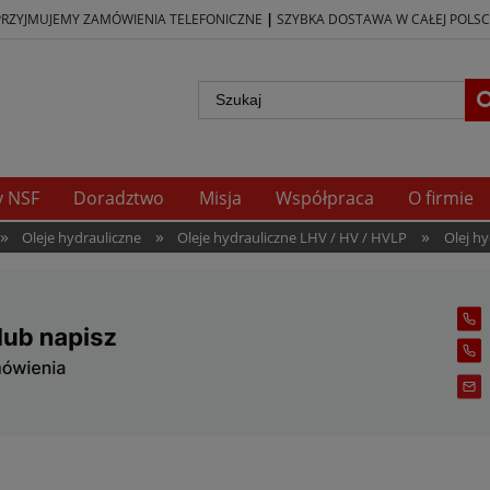
|
PRZYJMUJEMY ZAMÓWIENIA TELEFONICZNE
SZYBKA DOSTAWA W CAŁEJ POLSC
y NSF
Doradztwo
Misja
Współpraca
O firmie
»
»
»
Oleje hydrauliczne
Oleje hydrauliczne LHV / HV / HVLP
Olej hy