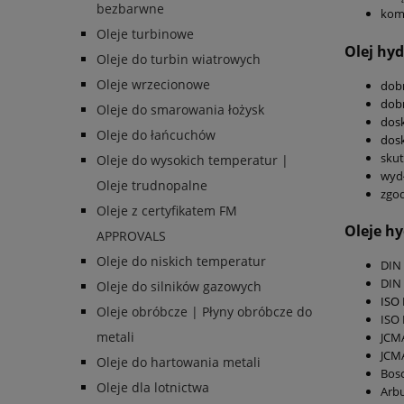
bezbarwne
kom
Oleje turbinowe
Olej hyd
Oleje do turbin wiatrowych
Oleje wrzecionowe
dobr
dobr
Oleje do smarowania łożysk
dos
Oleje do łańcuchów
dosk
skut
Oleje do wysokich temperatur |
wydł
Oleje trudnopalne
zgod
Oleje z certyfikatem FM
Oleje hy
APPROVALS
Oleje do niskich temperatur
DIN 
DIN 
Oleje do silników gazowych
ISO 
Oleje obróbcze | Płyny obróbcze do
ISO 
metali
JCM
JCM
Oleje do hartowania metali
Bosc
Oleje dla lotnictwa
Arb