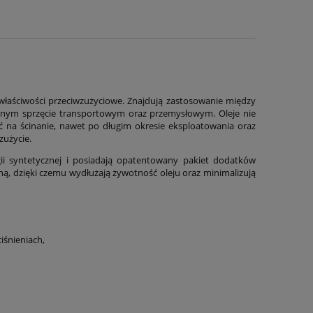
e właściwości przeciwzużyciowe. Znajdują zastosowanie między
nym sprzęcie transportowym oraz przemysłowym. Oleje nie
 na ścinanie, nawet po długim okresie eksploatowania oraz
zużycie.
ii syntetycznej i posiadają opatentowany pakiet dodatków
ną, dzięki czemu wydłużają żywotność oleju oraz minimalizują
iśnieniach,