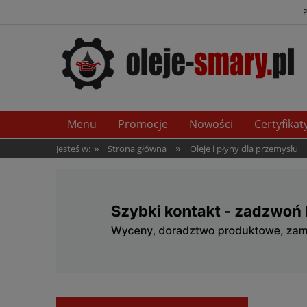
Menu
Promocje
Nowości
Certyfikat
»
»
Jesteś w:
Strona główna
Oleje i płyny dla przemysłu