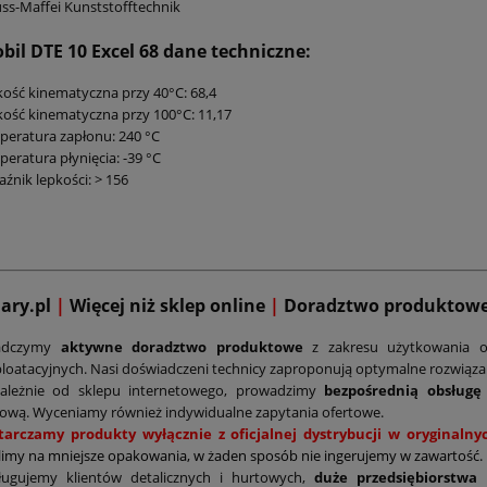
ss-Maffei Kunststofftechnik
bil DTE 10 Excel 68
dane techniczne:
ość kinematyczna przy 40°C: 68,4
ość kinematyczna przy 100°C: 11,17
eratura zapłonu: 240 °C
eratura płynięcia: -39 °C
źnik lepkości: > 156
mary.pl
|
Więcej niż sklep online
|
D
oradztwo produktow
adczymy
aktywne doradztwo produktowe
z zakresu użytkowania o
loatacyjnych. Nasi doświadczeni technicy zaproponują optymalne rozwiąz
zależnie od sklepu internetowego, prowadzimy
bezpośrednią obsługę
ową. Wyceniamy również indywidualne zapytania ofertowe.
tarczamy produkty wyłącznie z oficjalnej dystrybucji w oryginal
limy na mniejsze opakowania, w żaden sposób nie ingerujemy w zawartość.
ługujemy klientów detalicznych i hurtowych,
duże przedsiębiorstwa