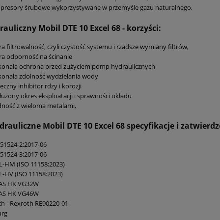
presory śrubowe wykorzystywane w przemyśle gazu naturalnego,
rauliczny Mobil DTE 10 Excel 68 - korzyści:
a filtrowalność, czyli czystość systemu i rzadsze wymiany filtrów,
a odporność na ścinanie
konała ochrona przed zużyciem pomp hydraulicznych
onała zdolność wydzielania wody
eczny inhibitor rdzy i korozji
użony okres eksploatacji i sprawności układu
ność z wieloma metalami,
drauliczne Mobil DTE 10 Excel 68
specyfikacje i zatwierdz
51524-2:2017-06
51524-3:2017-06
L-HM (ISO 11158:2023)
L-HV (ISO 11158:2023)
AS HK VG32W
AS HK VG46W
h - Rexroth RE90220-01
urg