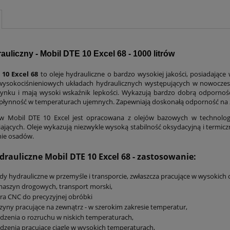
rauliczny - Mobil DTE 10 Excel 68 - 1000 litrów
 10 Excel 68
to oleje hydrauliczne o bardzo wysokiej jakości, posiadając
wysokociśnieniowych układach hydraulicznych występujących w nowoczes
cynku i mają wysoki wskaźnik lepkości. Wykazują bardzo dobrą odporność
płynność w temperaturach ujemnych. Zapewniają doskonałą odporność na 
jów Mobil DTE 10 Excel jest opracowana z olejów bazowych w technolog
iających. Oleje wykazują niezwykle wysoką stabilność oksydacyjną i termicz
ie osadów.
drauliczne Mobil DTE 10 Excel 68 - zastosowanie:
dy hydrauliczne w przemyśle i transporcie, zwłaszcza pracujące w wysokich c
aszyn drogowych, transport morski,
ra CNC do precyzyjnej obróbki
yny pracujące na zewnątrz - w szerokim zakresie temperatur,
dzenia o rozruchu w niskich temperaturach,
dzenia pracujące ciągle w wysokich temperaturach,