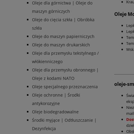
Krau
Oleje dla górnictwa | Oleje do
maszyn górniczych
Oleje Mo
Oleje do cięcia szkła | Obróbka
Lepk
szkła
Lepk
Oleje do maszyn papierniczych
Temp
Temp
Oleje do maszyn drukarskich
Wska
Oleje dla przemysłu tekstylnego /
włókienniczego
Oleje dla przemysłu obronnego |
Oleje z kodami NATO
oleje-s
Oleje specjalnego przeznaczenia
Oleje ochronne | Środki
Świ
eksp
antykorozyjne
Nie
Oleje biodegradowalne
mail
Dos
Środki myjące | Odtłuszczanie |
dzie
Dezynfekcja
Obs