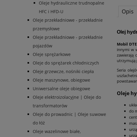
Oleje hydrauliczne trudnopalne
Opis
HFC i HFD-U
Oleje przekładniowe - przekładnie
przemysłowe
Olej hyd
Oleje przekładniowe - przekładnie
Mobil DTE
pojazdów
innymi w 
Oleje sprężarkowe
zawierają 
utrzymują 
Oleje do sprężarek chłodniczych
Seria ole
Oleje grzewcze, nośniki ciepła
uszlachetn
Oleje maszynowe, obiegowe
powstawan
Uniwersalne oleje obiegowe
Oleje hy
Oleje elektroizolacyjne | Oleje do
ukła
transformatorów
do m
Oleje do prowadnic | Oleje suwowe
cent
do łóż
masz
urzą
Oleje wazelinowe białe,
urzą