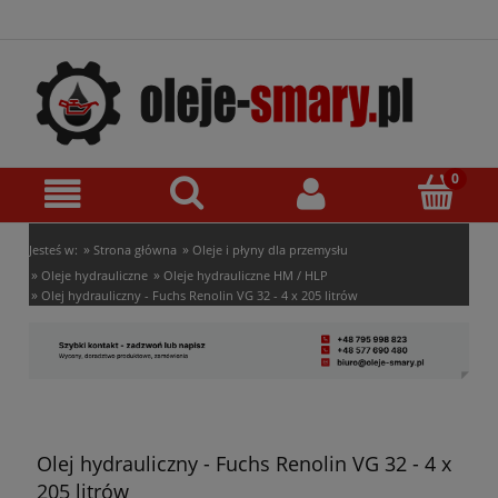
»
»
Jesteś w:
Strona główna
Oleje i płyny dla przemysłu
»
»
Oleje hydrauliczne
Oleje hydrauliczne HM / HLP
»
Olej hydrauliczny - Fuchs Renolin VG 32 - 4 x 205 litrów
Olej hydrauliczny - Fuchs Renolin VG 32 - 4 x
205 litrów