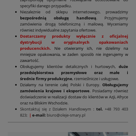
specyfiki danego przypadku.
Niezależnie od sklepu internetowego, prowadzimy
bezpośrednią obsługę handlową
. Przyjmujemy
zamówienia drogą telefoniczną i mailową. Wyceniamy
również indywidualne zapytania ofertowe.
Dostarczamy produkty wyłącznie z oficjalnej
dystrybucji w oryginalnych opakowaniach
producenckich.
Nie otwieramy ich, nie dzielimy na
mniejsze opakowania, w żaden sposób nie ingerujemy w
zawartość.
Obsługujemy klientów detalicznych i hurtowych,
duże
przedsiębiorstwa przemysłowe oraz małe i
średnie firmy produkcyjne
, rzemieślnicze i usługowe.
Działamy na terenie całej Polski i Europy.
Obsługujemy
zamówienia krajowe i eksportowe
. Posiadamy również
doświadczenie w realizacji dostaw do klientów w Azji, Afryce
oraz na Bliskim Wschodzie.
Skontaktuj się z Działem Handlowym
:
tel.
+48 793 403
823;
|
e-mail:
biuro@oleje-smary.pl