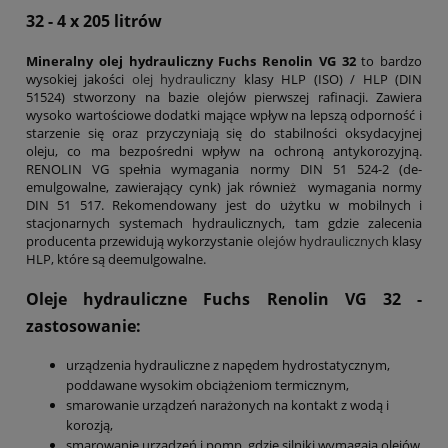
32 - 4 x 205 litrów
Mineralny olej hydrauliczny Fuchs Renolin VG 32
to bardzo
wysokiej jakości
olej hydrauliczny
klasy HLP (ISO) / HLP (DIN
51524) stworzony na bazie olejów pierwszej rafinacji. Zawiera
wysoko wartościowe dodatki mające wpływ na lepszą odporność i
starzenie się oraz przyczyniają się do stabilności oksydacyjnej
oleju, co ma bezpośredni wpływ na ochroną antykorozyjną.
RENOLIN VG spełnia wymagania normy DIN 51 524-2 (de-
emulgowalne, zawierający cynk) jak również wymagania normy
DIN 51 517. Rekomendowany jest do użytku w mobilnych i
stacjonarnych systemach hydraulicznych, tam gdzie zalecenia
producenta przewidują wykorzystanie
olejów hydraulicznych
klasy
HLP, które są deemulgowalne.
Oleje hydrauliczne Fuchs Renolin VG 32
-
zastosowanie:
urządzenia hydrauliczne z napędem hydrostatycznym,
poddawane wysokim obciążeniom termicznym,
smarowanie urządzeń narażonych na kontakt z wodą i
korozją,
smarowanie urządzeń i pomp, gdzie silniki wymagają olejów