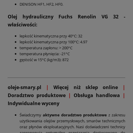
DENISON HF1, HF2, HF0.
Olej hydrauliczny Fuchs Renolin VG 32
-
właściwości:
lepkość kinematyczna przy 40°C: 32
lepkość kinematyczna przy 100°C: 4.97
temperatura zapłonu: > 200°C
temperatura płynięcia: -21°C
gęstość w 15°C (kg/m3): 872
oleje-smary.pl
|
Więcej niż sklep online
|
D
oradztwo produktowe
|
Obsługa handlowa
|
Indywidualne wyceny
Świadczymy
aktywne doradztwo produktowe
z zakresu
użytkowania olejów przemysłowych, smarów technicznych
oraz płynów eksploatacyjnych. Nasi doświadczeni technicy
zaproponują optymalne rozwiązania dostosowane do