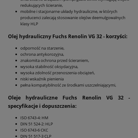
redukujących ścieranie,
mobilne i stacjonarne układy hydrauliczne, w których
producenci zalecają stosowanie olejów deemulgowalnych
klasy HLP
Olej hydrauliczny Fuchs Renolin VG 32
- korzyści:
odporność na starzenie,
ochrona antykorozyjna,
znakomita ochrona przed ścieraniem,
wysoka stabilność oksydacyjna,
wysoka zdolność przenoszenia obciążeń,
niski wskaźnik pienienia
pełna kompatybilność ze środkami uszczelniającymi,
Oleje hydrauliczne Fuchs Renolin VG 32
-
specyfikacje i dopuszczenia:
ISO 6743-4: HM
DIN 51 524-2: HLP
ISO 6743-6 CKC
DIN 51 517-3 CLP