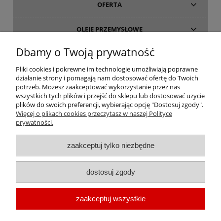
OFERTA
OLEJE PRZEMYSŁOWE
Dbamy o Twoją prywatność
INFORMACJE
Pliki cookies i pokrewne im technologie umożliwiają poprawne
działanie strony i pomagają nam dostosować ofertę do Twoich
O FIRMIE
potrzeb. Możesz zaakceptować wykorzystanie przez nas
wszystkich tych plików i przejść do sklepu lub dostosować użycie
plików do swoich preferencji, wybierając opcję "Dostosuj zgody".
Więcej o plikach cookies przeczytasz w naszej Polityce
prywatności.
oleje-smary.pl
| Platforma zakupowa środków smarnych firmy ALVESTA |
zaakceptuj tylko niezbędne
Oleje przemysłowe | Smary dla przemysłu spożywczego | Olej do sprężarek
| Olej hydrauliczny Fuchs | Olej transformatorowy | Olej turbinowy | Smary
dostosuj zgody
techniczne | Smary plastyczne | Smar do łożysk | Smar litowy | Smar
wapniowy | Oleje chłodnicze |
Chłodziwo do obróbki metali
| Olej do
zaakceptuj wszystkie
prowadnic | Smar Fuchs | Smar Shell | Oleje Eni AGIP | Smar JAX