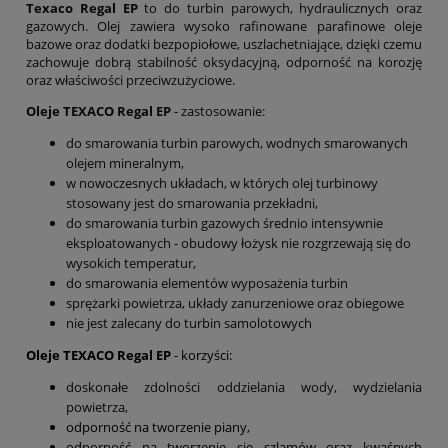
Texaco Regal EP
to do turbin parowych, hydraulicznych oraz
gazowych. Olej zawiera wysoko rafinowane parafinowe oleje
bazowe oraz dodatki bezpopiołowe, uszlachetniające, dzięki czemu
zachowuje dobrą stabilność oksydacyjną, odporność na korozję
oraz właściwości przeciwzużyciowe.
Oleje TEXACO Regal EP
- zastosowanie:
do smarowania turbin parowych, wodnych smarowanych
olejem mineralnym,
w nowoczesnych układach, w których olej turbinowy
stosowany jest do smarowania przekładni,
do smarowania turbin gazowych średnio intensywnie
eksploatowanych - obudowy łożysk nie rozgrzewają się do
wysokich temperatur,
do smarowania elementów wyposażenia turbin
sprężarki powietrza, układy zanurzeniowe oraz obiegowe
nie jest zalecany do turbin samolotowych
Oleje TEXACO Regal EP
- korzyści:
doskonałe zdolności oddzielania wody, wydzielania
powietrza,
odporność na tworzenie piany,
odporność na tworzenie się szlamów oraz kwaśnych