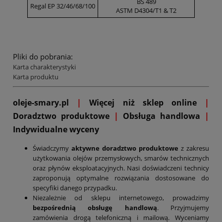
BS 489
Regal EP 32/46/68/100
ASTM D4304/T1 & T2
Pliki do pobrania:
Karta charakterystyki
Karta produktu
oleje-smary.pl
|
Więcej niż sklep online
|
D
oradztwo produktowe
|
Obsługa handlowa
|
Indywidualne wyceny
Świadczymy
aktywne doradztwo produktowe
z zakresu
użytkowania olejów przemysłowych, smarów technicznych
oraz płynów eksploatacyjnych. Nasi doświadczeni technicy
zaproponują optymalne rozwiązania dostosowane do
specyfiki danego przypadku.
Niezależnie od sklepu internetowego, prowadzimy
bezpośrednią obsługę handlową
. Przyjmujemy
zamówienia drogą telefoniczną i mailową. Wyceniamy