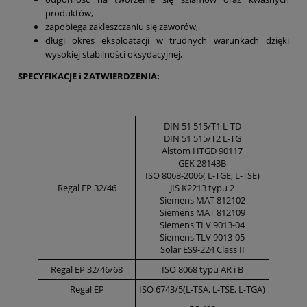
produktów,
zapobiega zakleszczaniu się zaworów,
długi okres eksploatacji w trudnych warunkach dzięki
wysokiej stabilności oksydacyjnej,
SPECYFIKACJE i ZATWIERDZENIA:
DIN 51 515/T1 L-TD
DIN 51 515/T2 L-TG
Alstom HTGD 90117
GEK 28143B
ISO 8068-2006( L-TGE, L-TSE)
Regal EP 32/46
JIS K2213 typu 2
Siemens MAT 812102
Siemens MAT 812109
Siemens TLV 9013-04
Siemens TLV 9013-05
Solar ES9-224 Class II
Regal EP 32/46/68
ISO 8068 typu AR i B
Regal EP
ISO 6743/5(L-TSA, L-TSE, L-TGA)