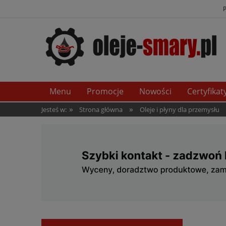
Menu
Promocje
Nowości
Certyfikat
»
»
Jesteś w:
Strona główna
Oleje i płyny dla przemysłu