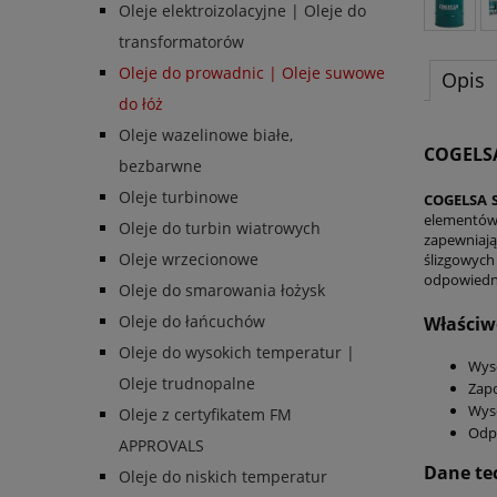
Oleje elektroizolacyjne | Oleje do
transformatorów
Oleje do prowadnic | Oleje suwowe
Opis
do łóż
Oleje wazelinowe białe,
COGELS
bezbarwne
Oleje turbinowe
COGELSA 
elementów 
Oleje do turbin wiatrowych
zapewniają
Oleje wrzecionowe
ślizgowych
odpowiedni
Oleje do smarowania łożysk
Oleje do łańcuchów
Właściw
Oleje do wysokich temperatur |
Wyso
Oleje trudnopalne
Zapo
Wyso
Oleje z certyfikatem FM
Odpo
APPROVALS
Dane te
Oleje do niskich temperatur