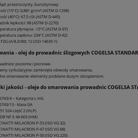
ąd: przezroczysty, bursztynowy
ość (15°C): 0,881 g/cm³ (ASTM D-1298)
ość (40°C): 67,5 cSt (ASTM D-445)
źnik lepkości: 98 (ASTM D-2270)
eratura płynięcia: -15°C (ASTM D-97)
eratura zapłonu: 234°C (ASTM D-92)
 FZG (A/8,3/90): 12 (ISO 14635-1)
wania -
olej do prowadnic ślizgowych
COGELSA STANDARD
adnice: poziome i pionowe.
temy cyrkulacyjne: zamknięte obwody smarowania.
lne smarowanie: elementy poddane dużym obciążeniom.
i jakości -
oleje do smarowania prowadnic COGELSA ST
6743/4 – Kategoria L-HG
6743/13 - klasa GA
51 524 część 2 (HLP)
OR NF E 48-603 (HM)
CINATTI MILACRON P-53 (ISO VG 32)
CINATTI MILACRON P-47 (ISO VG 68)
CINATTI MILACRON P-50 (ISO VG 220)