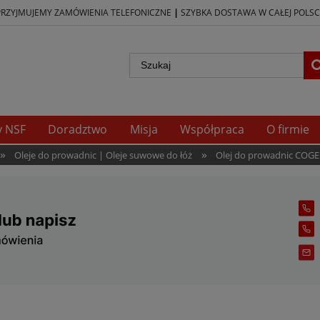
|
PRZYJMUJEMY ZAMÓWIENIA TELEFONICZNE
SZYBKA DOSTAWA W CAŁEJ POLSC
y NSF
Doradztwo
Misja
Współpraca
O firmie
»
»
Oleje do prowadnic | Oleje suwowe do łóż
Olej do prowadnic COGE