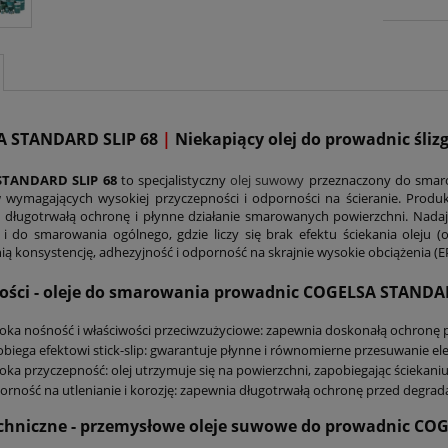
A STANDARD SLIP 68
|
Niekapiący olej do prowadnic śli
STANDARD SLIP 68
to specjalistyczny
olej suwowy
przeznaczony do smaro
wymagających wysokiej przyczepności i odporności na ścieranie. Produkt
 długotrwałą ochronę i płynne działanie smarowanych powierzchni. Nad
 i do smarowania ogólnego, gdzie liczy się brak efektu ściekania oleju (
ą konsystencję, adhezyjność i odporność na skrajnie wysokie obciążenia (EP
ości - oleje do smarowania prowadnic COGELSA STANDAR
ka nośność i właściwości przeciwzużyciowe: zapewnia doskonałą ochronę 
biega efektowi stick-slip: gwarantuje płynne i równomierne przesuwanie e
ka przyczepność: olej utrzymuje się na powierzchni, zapobiegając ściekaniu
rność na utlenianie i korozję: zapewnia długotrwałą ochronę przed degrada
chniczne - przemysłowe oleje suwowe do prowadnic
COG