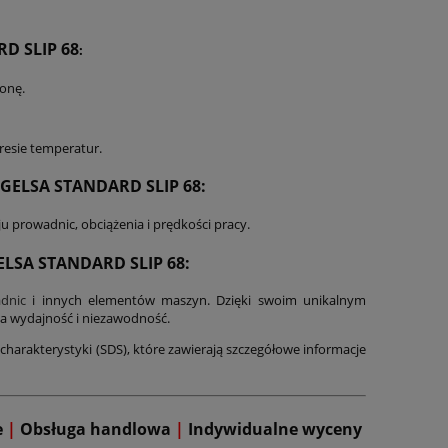
D SLIP 68
:
ronę.
esie temperatur.
GELSA STANDARD SLIP 68
:
 prowadnic, obciążenia i prędkości pracy.
GELSA STANDARD SLIP 68:
dnic
i innych elementów maszyn. Dzięki swoim unikalnym
ka wydajność i niezawodność.
charakterystyki (SDS), które zawierają szczegółowe informacje
e
|
Obsługa handlowa
|
Indywidualne wyceny