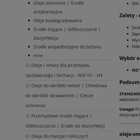
Oleje ochronne | Środki
DIN 
antykorozyjne
Zalety 
Oleje biodegradowalne
Dosk
Środki myjące | Odtłuszczanie |
Zapo
Dezynfekcja
Wyso
Odpo
Środki antyadhezyjne do betonu
Inne
Wybór o
Oleje i smary dla przemysłu
ISO 
spożywczego i farmacji - NSF H1 - H3
Podsum
Oleje do obróbki metali | Chłodziwa
STANDARD
do obróbki skrawaniem | Ciecze
właściwośc
ochronne
Uwaga!
Pr
dotyczące 
Przemysłowe środki myjące |
Odtłuszczacze | Środki do dezynfekcji
oleje-s
Oleje do maszyn rolniczych