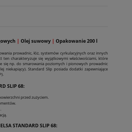
zgowych
|
Olej suwowy
|
Opakowanie 200 l
wania prowadnic, łóż, systemów cyrkulacyjnych oraz innych
 ten charakteryzuje się wyjątkowymi właściwościami, które
aje się np. do smarowania poziomych i pionowych prowadnic
olej niekapiący). Standard Slip posiada dodatki zapewniające
).
D SLIP 68:
powierzchni przed zużyciem.
lementów.
.
cją.
ELSA STANDARD SLIP 68
: