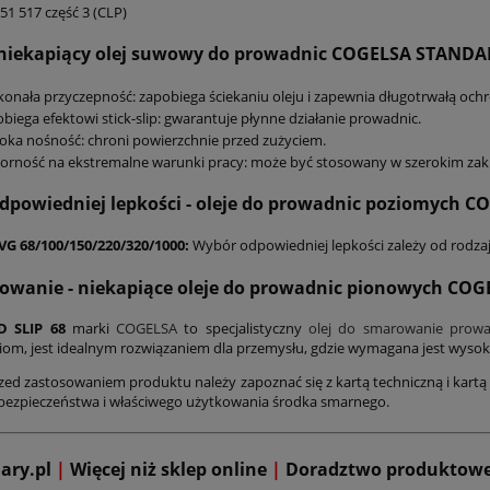
51 517 część 3 (CLP)
- niekapiący olej suwowy do prowadnic
COGELSA STANDAR
onała przyczepność: zapobiega ściekaniu oleju i zapewnia długotrwałą och
biega efektowi stick-slip: gwarantuje płynne działanie prowadnic.
ka nośność: chroni powierzchnie przed zużyciem.
rność na ekstremalne warunki pracy: może być stosowany w szerokim zakr
dpowiedniej lepkości - oleje do prowadnic poziomych
CO
VG 68/100/150/220/320/1000:
Wybór odpowiedniej lepkości zależy od rodzaju
owanie
- niekapiące oleje do prowadnic pionowych CO
 SLIP 68
marki
COGELSA
to specjalistyczny
olej do smarowanie prowa
iom, jest idealnym rozwiązaniem dla przemysłu, gdzie wymagana jest wyso
zed zastosowaniem produktu należy zapoznać się z kartą techniczną i kartą 
bezpieczeństwa i właściwego użytkowania środka smarnego.
mary.pl
|
Więcej niż sklep online
|
D
oradztwo produktow