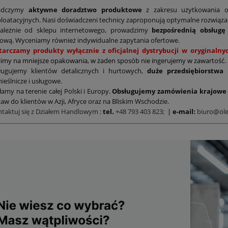
adczymy
aktywne doradztwo produktowe
z zakresu użytkowania o
loatacyjnych. Nasi doświadczeni technicy zaproponują optymalne rozwiąz
zależnie od sklepu internetowego, prowadzimy
bezpośrednią obsługę
ową. Wyceniamy również indywidualne zapytania ofertowe.
tarczamy produkty wyłącznie z oficjalnej dystrybucji w oryginal
limy na mniejsze opakowania, w żaden sposób nie ingerujemy w zawartość.
ługujemy klientów detalicznych i hurtowych,
duże przedsiębiorstwa
ieślnicze i usługowe.
łamy na terenie całej Polski i Europy.
Obsługujemy zamówienia krajowe 
aw do klientów w Azji, Afryce oraz na Bliskim Wschodzie.
ntaktuj się z Działem Handlowym
:
tel.
+48 793 403 823;
|
e-mail:
biuro@ole