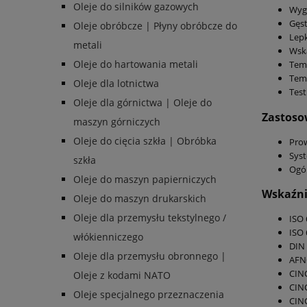
Oleje do silników gazowych
Wygl
Gęst
Oleje obróbcze | Płyny obróbcze do
Lepk
metali
Wska
Oleje do hartowania metali
Temp
Temp
Oleje dla lotnictwa
Test
Oleje dla górnictwa | Oleje do
Zastoso
maszyn górniczych
Oleje do cięcia szkła | Obróbka
Prow
Sys
szkła
Ogó
Oleje do maszyn papierniczych
Wskaźnik
Oleje do maszyn drukarskich
Oleje dla przemysłu tekstylnego /
ISO 
ISO 
włókienniczego
DIN 
Oleje dla przemysłu obronnego |
AFN
CIN
Oleje z kodami NATO
CIN
Oleje specjalnego przeznaczenia
CIN