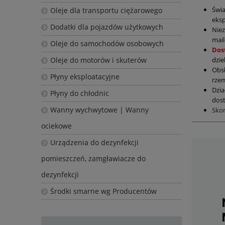
Świ
Oleje dla transportu ciężarowego
eksp
Dodatki dla pojazdów użytkowych
Nie
mail
Oleje do samochodów osobowych
Dos
dzie
Oleje do motorów i skuterów
Obs
Płyny eksploatacyjne
rzem
Dzia
Płyny do chłodnic
dost
Wanny wychwytowe | Wanny
Sko
ociekowe
Urządzenia do dezynfekcji
pomieszczeń, zamgławiacze do
dezynfekcji
Środki smarne wg Producentów