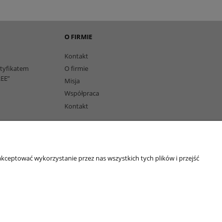
O FIRMIE
Kontakt
rtyfikatem
O firmie
EE”
Misja
Współpraca
Kontakt
owi
kceptować wykorzystanie przez nas wszystkich tych plików i przejść
echniczne | Smary plastyczne | Smar do łożysk | Smar litowy | Smar
leje Eni AGIP | Smar JAX