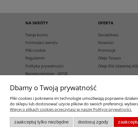
NA SKRÓTY
OFERTA
Twoje konto
Doradztwo
Formularz zwrotu
Nowości
Pliki cookie
Promocje
Regulamin
Oleje Texaco
Polityka prywatności
Oleje ENI (dawniej AG
Bezpieczeństwo - GPSR
Dbamy o Twoją prywatność
Pliki cookies i pokrewne im technologie umożliwiają poprawne działa
do sklepu lub dostosować użycie plików do swoich preferencji, wybiera
Więcej o plikach cookies przeczytasz w naszej Polityce prywatności.
zaakceptuj tylko niezbędne
dostosuj zgody
zaakceptu
Oleje przemysłowe | Smary dla przemysłu spożywczego | Olej do spr
wapniowy | Oleje chłod