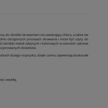
zony do obróbki skrawaniem nie zawierający chloru, a także nie
rednio obciążonych procesach skrawania i może być użyty do
ć obróbki metali żelaznych i kolorowych w szerokim zakresie
lekcjonowanych dodatków.
runkach dużego rozprysku, dzięki czemu zapewniają doskonałe
j i zwykłej,