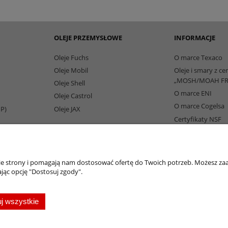
OLEJE PRZEMYSŁOWE
INFORMACJE
Oleje Fuchs
O marce Texaco
Oleje Mobil
Oleje i smary z ce
„MOSH/MOAH FR
Oleje Shell
O marce ENI
Oleje Castrol
O marce Cogelsa
IP)
Oleje JAX
Certyfikaty NSF
Partnerzy Biznes
nie strony i pomagają nam dostosować ofertę do Twoich potrzeb. Możesz zaa
jąc opcję "Dostosuj zgody".
oleje-smary.pl
| Platforma zakupowa środków smarnych firmy ALVESTA |
j wszystkie
ężarek | Olej hydrauliczny Fuchs | Olej transformatorowy | Olej turbinowy | Smary t
nicze |
Chłodziwo do obróbki metali
| Olej do prowadnic | Smar Fuchs | Smar Shell | O