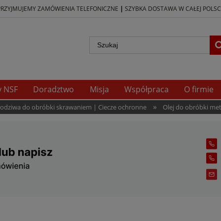
|
PRZYJMUJEMY ZAMÓWIENIA TELEFONICZNE
SZYBKA DOSTAWA W CAŁEJ POLSC
y NSF
Doradztwo
Misja
Współpraca
O firmie
»
hłodziwa do obróbki skrawaniem | Ciecze ochronne
Olej do obróbki meta