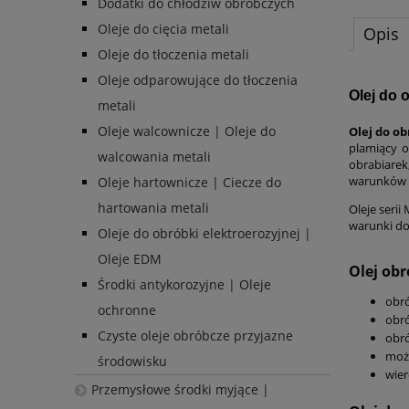
Dodatki do chłodziw obróbczych
Oleje do cięcia metali
Opis
Oleje do tłoczenia metali
Oleje odparowujące do tłoczenia
Olej do o
metali
Oleje walcownicze | Oleje do
Olej do o
plamiący o
walcowania metali
obrabiarek
warunków m
Oleje hartownicze | Ciecze do
hartowania metali
Oleje seri
warunki do
Oleje do obróbki elektroerozyjnej |
Oleje EDM
Olej ob
Środki antykorozyjne | Oleje
obró
ochronne
obró
Czyste oleje obróbcze przyjazne
obró
może
środowisku
wier
Przemysłowe środki myjące |