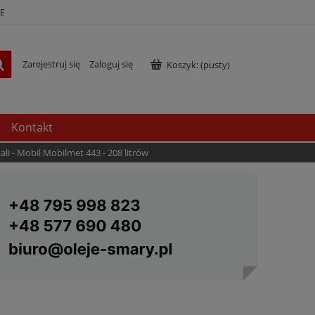
E
Zarejestruj się
Zaloguj się
Koszyk:
(pusty)
Kontakt
li - Mobil Mobilmet 443 - 208 litrów