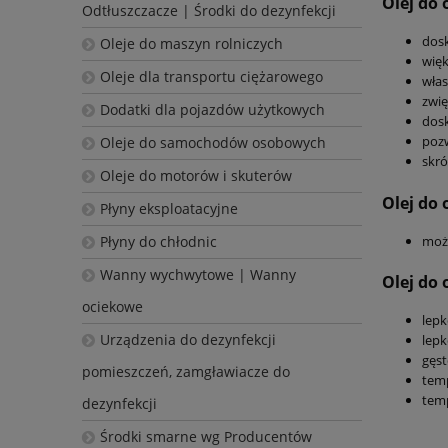
Olej do
Odtłuszczacze | Środki do dezynfekcji
dosk
Oleje do maszyn rolniczych
wię
Oleje dla transportu ciężarowego
włas
zwię
Dodatki dla pojazdów użytkowych
dos
pozw
Oleje do samochodów osobowych
skró
Oleje do motorów i skuterów
Olej do
Płyny eksploatacyjne
może
Płyny do chłodnic
Wanny wychwytowe | Wanny
Olej do
ociekowe
lepk
Urządzenia do dezynfekcji
lepk
gęst
pomieszczeń, zamgławiacze do
temp
temp
dezynfekcji
Środki smarne wg Producentów