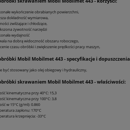
 obróbki skrawaniem Mobil Mobilmet 443
- korzyści:
onałe wykończenie obrabianych powierzchni,
ksza dokładność wymiarowa,
ności zwilżające i chłodzące,
kszona żywotność narzędzi
konała wydajność
ala na dobrą widoczność obszaru roboczego,
cenie czasu obróbki i zwiększenie prędkości pracy maszyn,
 obróbki Mobil Mobilmet 443
- specyfikacje i dopuszczenia
 być stosowany jako olej obiegowy i hydrauliczny,
 obróbki skrawaniem Mobil Mobilmet 443
- właściwości:
ość kinematyczna przy 40°C: 15,3
ość kinematyczna przy 100°C: 3,8
ość w 15°C (g/ml): 0.860
eratura zapłonu: 170°C
eratura krzepnięcia: -33°C