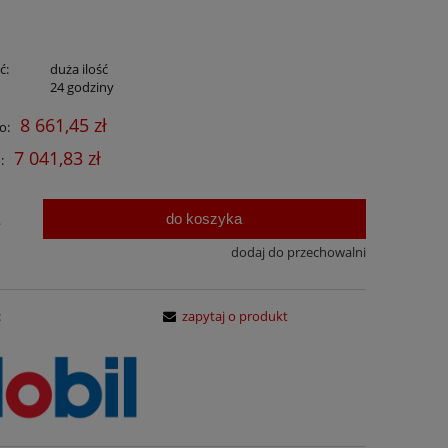
ć:
duża ilość
:
24 godziny
8 661,45 zł
o:
7 041,83 zł
:
do koszyka
.
dodaj do przechowalni
:
zapytaj o produkt