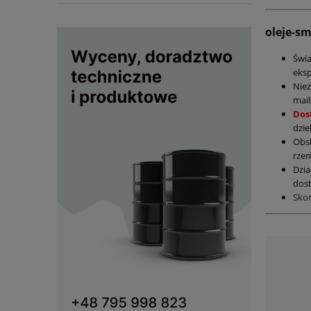
oleje-s
Świ
eksp
Nie
mail
Dos
dzie
Obs
rzem
Dzia
dost
Sko