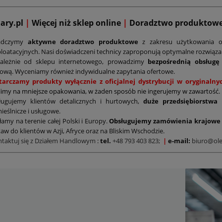
mary.pl
|
Więcej niż sklep online
|
D
oradztwo produktow
adczymy
aktywne doradztwo produktowe
z zakresu użytkowania o
loatacyjnych. Nasi doświadczeni technicy zaproponują optymalne rozwiąz
zależnie od sklepu internetowego, prowadzimy
bezpośrednią obsługę
ową. Wyceniamy również indywidualne zapytania ofertowe.
tarczamy produkty wyłącznie z oficjalnej dystrybucji w oryginal
limy na mniejsze opakowania, w żaden sposób nie ingerujemy w zawartość.
ługujemy klientów detalicznych i hurtowych,
duże przedsiębiorstwa
ieślnicze i usługowe.
łamy na terenie całej Polski i Europy.
Obsługujemy zamówienia krajowe 
aw do klientów w Azji, Afryce oraz na Bliskim Wschodzie.
ntaktuj się z Działem Handlowym
:
tel.
+48 793 403 823;
|
e-mail:
biuro@ole