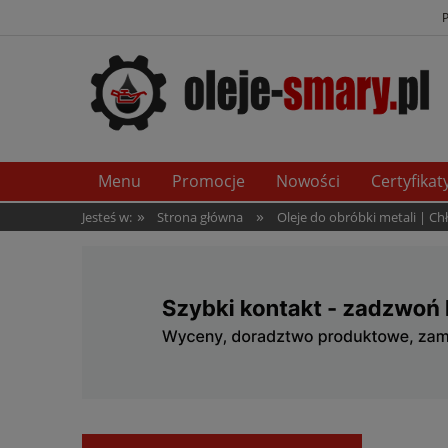
Menu
Promocje
Nowości
Certyfikat
»
»
Jesteś w:
Strona główna
Oleje do obróbki metali | C