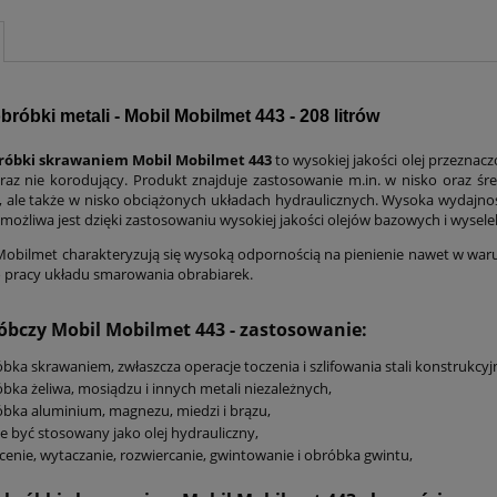
bróbki metali - Mobil Mobilmet 443 - 208 litrów
bróbki skrawaniem Mobil Mobilmet 443
to wysokiej jakości olej przeznac
raz nie korodujący. Produkt znajduje zastosowanie m.in. w nisko oraz ś
, ale także w nisko obciążonych układach hydraulicznych. Wysoka wydajnoś
ożliwa jest dzięki zastosowaniu wysokiej jakości olejów bazowych i wyse
i Mobilmet charakteryzują się wysoką odpornością na pienienie nawet w wa
 pracy układu smarowania obrabiarek.
róbczy Mobil Mobilmet 443 - zastosowanie:
bka skrawaniem, zwłaszcza operacje toczenia i szlifowania stali konstrukcyjne
bka żeliwa, mosiądzu i innych metali niezależnych,
bka aluminium, magnezu, miedzi i brązu,
 być stosowany jako olej hydrauliczny,
cenie, wytaczanie, rozwiercanie, gwintowanie i obróbka gwintu,