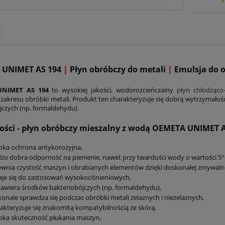
 UNIMET AS 194
|
Płyn obróbczy do metali
|
Emulsja do 
NIMET AS 194
to wysokiej jakości, wodorozcieńczalny
płyn chłodząco
 zakresu obróbki metali. Produkt ten charakteryzuje się dobrą wytrzymałośc
jczych (np. formaldehydu).
ości - płyn obróbczy mieszalny z wodą OEMETA UNIMET A
oka ochrona antykorozyjna,
zo dobra odporność na pienienie, nawet przy twardości wody o wartości 5°
wnia czystość maszyn i obrabianych elementów dzięki doskonałej zmywalno
je się do zastosowań wysokociśnieniowych,
zawiera środków bakteriobójczych (np. formaldehydu),
onale sprawdza się podczas obróbki metali żelaznych i nieżelaznych,
akteryzuje się znakomitą kompatybilnością ze skórą,
ka skuteczność płukania maszyn,