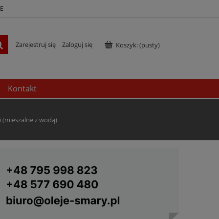
E
Zarejestruj się
Zaloguj się
Koszyk:
(pusty)
Kontakt
 (mieszalne z wodą)