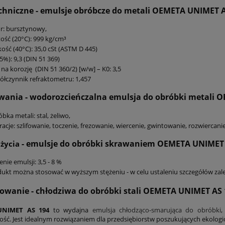
chniczne - emulsje
obróbcze do metali
OEMETA UNIMET A
r: bursztynowy,
ość (20°C): 999 kg/cm³
ość (40°C): 35,0 cSt (ASTM D 445)
5%): 9,3 (DIN 51 369)
 na korozję (DIN 51 360/2) [w/w] – K0: 3,5
łczynnik refraktometru: 1,457
wania - wodorozcieńczalna emulsja
do obróbki metali 
bka metali: stal, żeliwo,
acje: szlifowanie, toczenie, frezowanie, wiercenie, gwintowanie, rozwiercanie
- emulsje
do obróbki skrawaniem
OEMETA UNIMET 
użycia
enie emulsji: 3,5 - 8 %
ukt można stosować w wyższym stężeniu - w celu ustaleniu szczegółów zalec
owanie
- chłodziwa do obróbki stali OEMETA UNIMET AS 
NIMET AS 194
to wydajna
emulsja chłodząco-smarująca do obróbki
,
ość. Jest idealnym rozwiązaniem dla przedsiębiorstw poszukujących ekologi