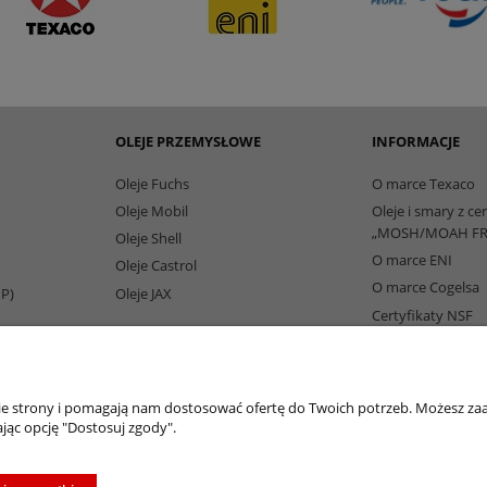
OLEJE PRZEMYSŁOWE
INFORMACJE
Oleje Fuchs
O marce Texaco
Oleje Mobil
Oleje i smary z ce
„MOSH/MOAH FR
Oleje Shell
O marce ENI
Oleje Castrol
O marce Cogelsa
IP)
Oleje JAX
Certyfikaty NSF
Partnerzy Biznes
nie strony i pomagają nam dostosować ofertę do Twoich potrzeb. Możesz zaa
jąc opcję "Dostosuj zgody".
oleje-smary.pl
| Platforma zakupowa środków smarnych firmy ALVESTA |