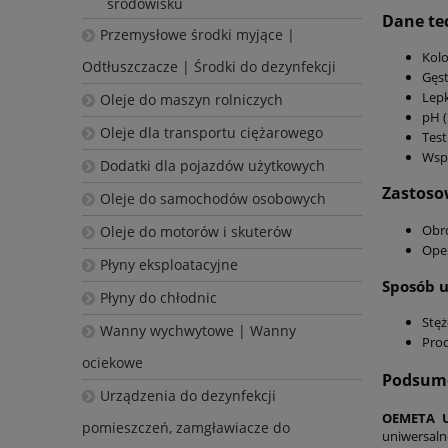
środowisku
Dane te
Przemysłowe środki myjące |
Kolo
Odtłuszczacze | Środki do dezynfekcji
Gęst
Lepk
Oleje do maszyn rolniczych
pH (
Oleje dla transportu ciężarowego
Test
Wspó
Dodatki dla pojazdów użytkowych
Zastoso
Oleje do samochodów osobowych
Obró
Oleje do motorów i skuterów
Oper
Płyny eksploatacyjne
Sposób 
Płyny do chłodnic
Stęż
Wanny wychwytowe | Wanny
Prod
ociekowe
Podsum
Urządzenia do dezynfekcji
OEMETA U
pomieszczeń, zamgławiacze do
uniwersaln