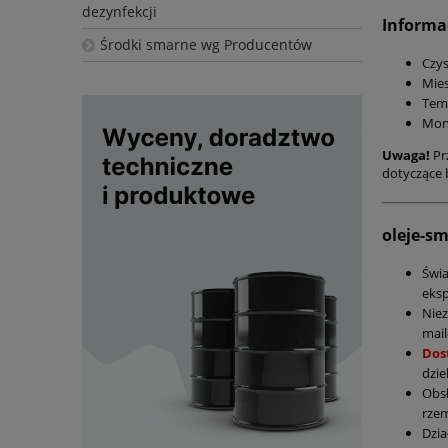
dezynfekcji
Informa
Środki smarne wg Producentów
Czys
Mies
Tem
Moni
Uwaga!
Pr
dotyczące 
oleje-s
Świ
eksp
Nie
mail
Dos
dzie
Obs
rzem
Dzia