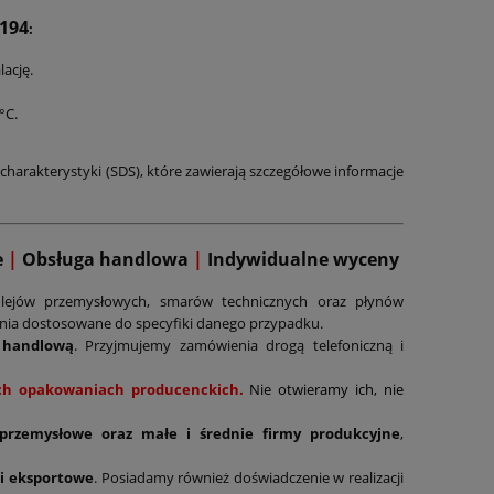
194
:
lację.
°C.
charakterystyki (SDS), które zawierają szczegółowe informacje
e
|
Obsługa handlowa
|
Indywidualne wyceny
lejów przemysłowych, smarów technicznych oraz płynów
ania dostosowane do specyfiki danego przypadku.
 handlową
. Przyjmujemy zamówienia drogą telefoniczną i
nych opakowaniach producenckich.
Nie otwieramy ich, nie
 przemysłowe oraz małe i średnie firmy produkcyjne
,
i eksportowe
. Posiadamy również doświadczenie w realizacji