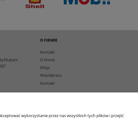
O FIRMIE
Kontakt
rtyfikatem
O firmie
EE”
Misja
Współpraca
Kontakt
owi
kceptować wykorzystanie przez nas wszystkich tych plików i przejść