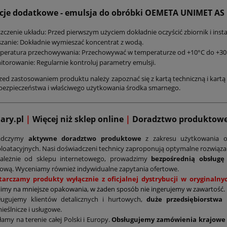
cje dodatkowe - emulsja do obróbki OEMETA UNIMET AS 
zczenie układu: Przed pierwszym użyciem dokładnie oczyścić zbiornik i insta
zanie: Dokładnie wymieszać koncentrat z wodą.
peratura przechowywania: Przechowywać w temperaturze od +10°C do +30
torowanie: Regularnie kontroluj parametry emulsji.
zed zastosowaniem produktu należy zapoznać się z kartą techniczną i kartą 
bezpieczeństwa i właściwego użytkowania środka smarnego.
mary.pl
|
Więcej niż sklep online
|
D
oradztwo produktow
adczymy
aktywne doradztwo produktowe
z zakresu użytkowania o
loatacyjnych. Nasi doświadczeni technicy zaproponują optymalne rozwiąz
zależnie od sklepu internetowego, prowadzimy
bezpośrednią obsługę
ową. Wyceniamy również indywidualne zapytania ofertowe.
tarczamy produkty wyłącznie z oficjalnej dystrybucji w oryginal
limy na mniejsze opakowania, w żaden sposób nie ingerujemy w zawartość.
ługujemy klientów detalicznych i hurtowych,
duże przedsiębiorstwa
ieślnicze i usługowe.
łamy na terenie całej Polski i Europy.
Obsługujemy zamówienia krajowe 