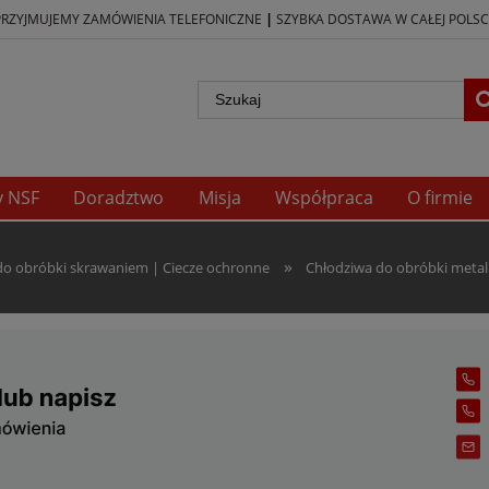
|
PRZYJMUJEMY ZAMÓWIENIA TELEFONICZNE
SZYBKA DOSTAWA W CAŁEJ POLSC
y NSF
Doradztwo
Misja
Współpraca
O firmie
»
 do obróbki skrawaniem | Ciecze ochronne
Chłodziwa do obróbki metali