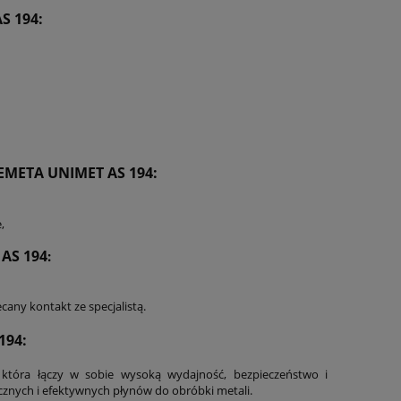
S 194:
OEMETA UNIMET AS 194
:
,
AS 194
:
any kontakt ze specjalistą.
194:
 która łączy w sobie wysoką wydajność, bezpieczeństwo i
cznych i efektywnych płynów do obróbki metali.