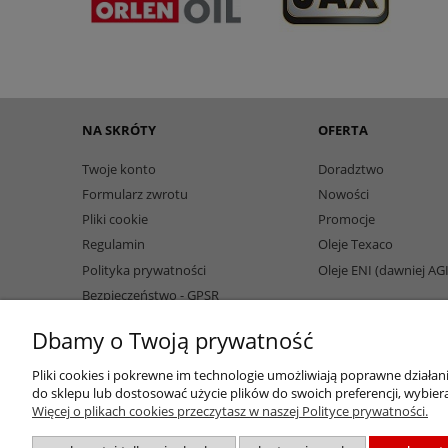
NA SKRÓTY
OFERTA
Twoje konto
Doradztwo
Formularz zwrotu
Nowości
Pliki cookie
Promocje
Regulamin
Oleje Texaco
Polityka prywatności
Oleje ENI (dawniej AG
Bezpieczeństwo - GPSR
Dbamy o Twoją prywatność
Pliki cookies i pokrewne im technologie umożliwiają poprawne działa
do sklepu lub dostosować użycie plików do swoich preferencji, wybiera
Więcej o plikach cookies przeczytasz w naszej Polityce prywatności.