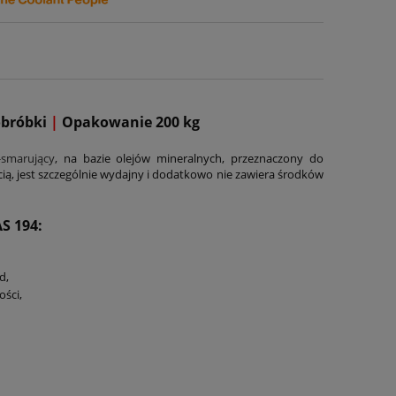
obróbki
|
Opakowanie 200 kg
-smarujący
, na bazie olejów mineralnych, przeznaczony do
ią, jest szczególnie wydajny i dodatkowo nie zawiera środków
S 194:
d,
ści,