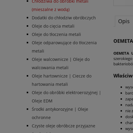
Chłodziwa do obróbki metali
(mieszalne z wodą)
Dodatki do chłodziw obróbczych
Opis
Oleje do cięcia metali
Oleje do tłoczenia metali
OEMETA
Oleje odparowujące do tłoczenia
metali
OEMETA U
szerokiego
Oleje walcownicze | Oleje do
bakteriobó
walcowania metali
Właściw
Oleje hartownicze | Ciecze do
hartowania metali
wys
Oleje do obróbki elektroerozyjnej |
bard
zape
Oleje EDM
nada
Środki antykorozyjne | Oleje
nie 
dosk
ochronne
char
Czyste oleje obróbcze przyjazne
wyso