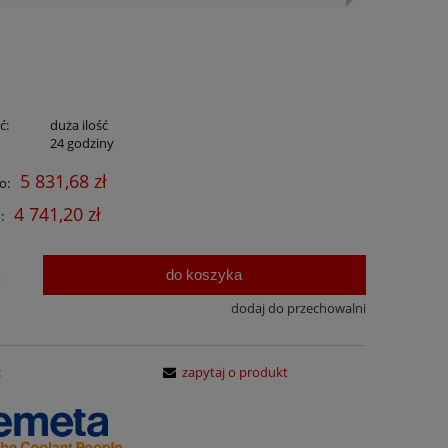
ć:
duża ilość
:
24 godziny
5 831,68 zł
o:
4 741,20 zł
:
do koszyka
.
dodaj do przechowalni
:
zapytaj o produkt