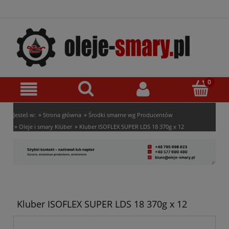
»
»
Jesteś w:
Strona główna
Środki smarne wg Producentów
»
»
Oleje i smary Klüber
Kluber ISOFLEX SUPER LDS 18 370g x 12
Kluber ISOFLEX SUPER LDS 18 370g x 12