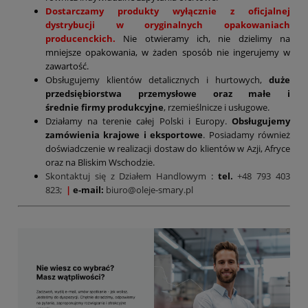
Dostarczamy produkty wyłącznie z oficjalnej
dystrybucji w oryginalnych opakowaniach
producenckich.
Nie otwieramy ich, nie dzielimy na
mniejsze opakowania, w żaden sposób nie ingerujemy w
zawartość.
Obsługujemy klientów detalicznych i hurtowych,
duże
przedsiębiorstwa przemysłowe oraz małe i
średnie firmy produkcyjne
, rzemieślnicze i usługowe.
Działamy na terenie całej Polski i Europy.
Obsługujemy
zamówienia krajowe i eksportowe
. Posiadamy również
doświadczenie w realizacji dostaw do klientów w Azji, Afryce
oraz na Bliskim Wschodzie.
Skontaktuj się z Działem Handlowym
:
tel.
+48 793 403
823;
|
e-mail:
biuro@oleje-smary.pl