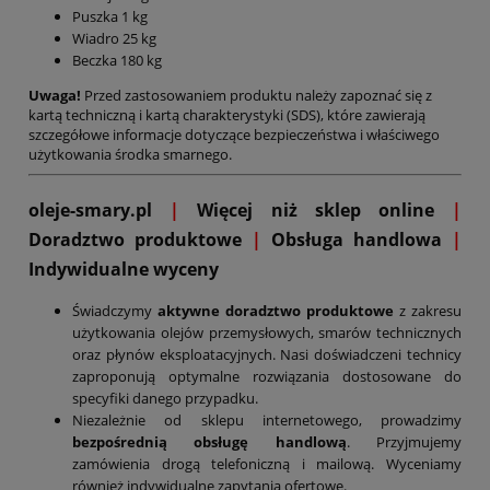
Puszka 1 kg
Wiadro 25 kg
Beczka 180 kg
Uwaga!
Przed zastosowaniem produktu należy zapoznać się z
kartą techniczną i kartą charakterystyki (SDS), które zawierają
szczegółowe informacje dotyczące bezpieczeństwa i właściwego
użytkowania środka smarnego.
oleje-smary.pl
|
Więcej niż sklep online
|
D
oradztwo produktowe
|
Obsługa handlowa
|
Indywidualne wyceny
Świadczymy
aktywne doradztwo produktowe
z zakresu
użytkowania olejów przemysłowych, smarów technicznych
oraz płynów eksploatacyjnych. Nasi doświadczeni technicy
zaproponują optymalne rozwiązania dostosowane do
specyfiki danego przypadku.
Niezależnie od sklepu internetowego, prowadzimy
bezpośrednią obsługę handlową
. Przyjmujemy
zamówienia drogą telefoniczną i mailową. Wyceniamy
również indywidualne zapytania ofertowe.