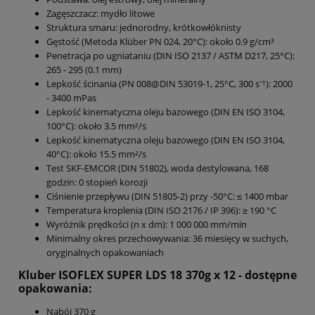
Zagęszczacz: mydło litowe
Struktura smaru: jednorodny, krótkowłóknisty
Gęstość (Metoda Klüber PN 024, 20°C): około 0.9 g/cm³
Penetracja po ugniataniu (DIN ISO 2137 / ASTM D217, 25°C):
265 - 295 (0.1 mm)
Lepkość ścinania (PN 008@DIN 53019-1, 25°C, 300 s⁻¹): 2000
- 3400 mPas
Lepkość kinematyczna oleju bazowego (DIN EN ISO 3104,
100°C): około 3.5 mm²/s
Lepkość kinematyczna oleju bazowego (DIN EN ISO 3104,
40°C): około 15.5 mm²/s
Test SKF-EMCOR (DIN 51802), woda destylowana, 168
godzin: 0 stopień korozji
Ciśnienie przepływu (DIN 51805-2) przy -50°C: ≤ 1400 mbar
Temperatura kroplenia (DIN ISO 2176 / IP 396): ≥ 190 °C
Wyróżnik prędkości (n x dm): 1 000 000 mm/min
Minimalny okres przechowywania: 36 miesięcy w suchych,
oryginalnych opakowaniach
Kluber ISOFLEX SUPER LDS 18 370g x 12 - dostępne
opakowania:
Nabój 370 g