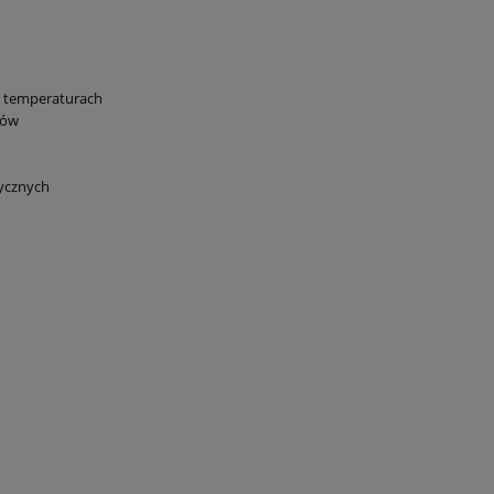
ch temperaturach
tów
rycznych