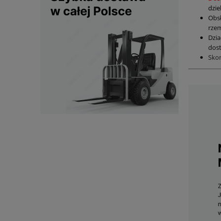
dzie
Obs
rzem
Dzia
dost
Sko