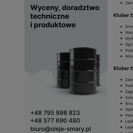
Zakr
Kluber 
Zmni
Nie
Wydł
Ogra
Popr
Wsz
Kluber 
Zakr
Pods
Zagę
Kolo
Stru
Gęst
Pene
Lepk
Lepk