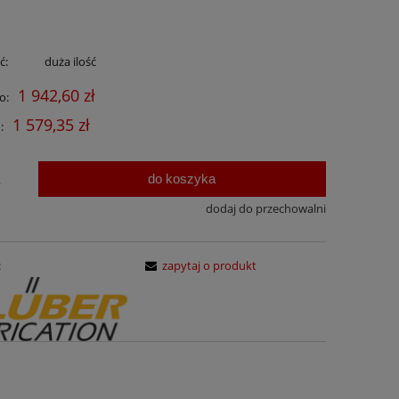
ć:
duża ilość
1 942,60 zł
o:
1 579,35 zł
:
do koszyka
.
dodaj do przechowalni
:
zapytaj o produkt