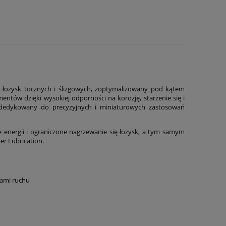
 łożysk tocznych i ślizgowych, zoptymalizowany pod kątem
ów dzięki wysokiej odporności na korozję, starzenie się i
 dedykowany do precyzyjnych i miniaturowych zastosowań
e energii i ograniczone nagrzewanie się łożysk, a tym samym
er Lubrication.
rami ruchu