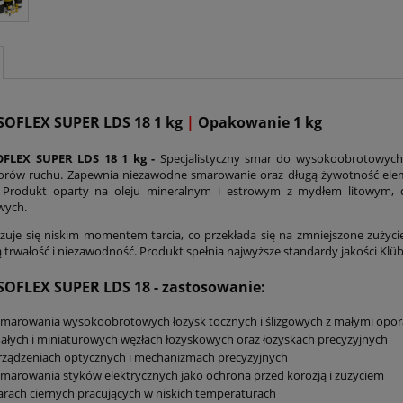
ISOFLEX SUPER LDS 18 1 kg
|
Opakowanie 1 kg
OFLEX SUPER LDS 18 1 kg -
Specjalistyczny smar do wysokoobrotowych
rów ruchu. Zapewnia niezawodne smarowanie oraz długą żywotność element
e. Produkt oparty na oleju mineralnym i estrowym z mydłem litowym,
wych.
zuje się niskim momentem tarcia, co przekłada się na zmniejszone zużyci
 trwałość i niezawodność. Produkt spełnia najwyższe standardy jakości Klüb
ISOFLEX SUPER LDS 18
- zastosowanie:
marowania wysokoobrotowych łożysk tocznych i ślizgowych z małymi opo
łych i miniaturowych węzłach łożyskowych oraz łożyskach precyzyjnych
rządzeniach optycznych i mechanizmach precyzyjnych
marowania styków elektrycznych jako ochrona przed korozją i zużyciem
rach ciernych pracujących w niskich temperaturach