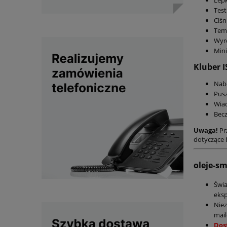
Lepk
Test
Ciśn
Temp
Wyró
Mini
Kluber 
Nabó
Pusz
Wiad
Becz
Uwaga!
Pr
dotyczące 
oleje-s
Świ
eksp
Nie
mail
Dos