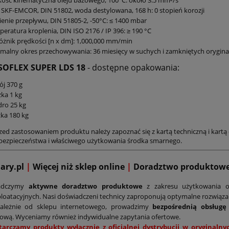
ość kinematyczna oleju bazowego, 100°C: około 3.5 mm²/s
 SKF-EMCOR, DIN 51802, woda destylowana, 168 h: 0 stopień korozji
ienie przepływu, DIN 51805-2, -50°C: ≤ 1400 mbar
eratura kroplenia, DIN ISO 2176 / IP 396: ≥ 190 °C
żnik prędkości [n x dm]: 1,000,000 mm/min
malny okres przechowywania: 36 miesięcy w suchych i zamkniętych orygi
ISOFLEX SUPER LDS 18
- dostępne opakowania:
j 370 g
ka 1 kg
ro 25 kg
ka 180 kg
zed zastosowaniem produktu należy zapoznać się z kartą techniczną i kartą 
bezpieczeństwa i właściwego użytkowania środka smarnego.
mary.pl
|
Więcej niż sklep online
|
D
oradztwo produktow
adczymy
aktywne doradztwo produktowe
z zakresu użytkowania o
loatacyjnych. Nasi doświadczeni technicy zaproponują optymalne rozwiąz
zależnie od sklepu internetowego, prowadzimy
bezpośrednią obsługę
ową. Wyceniamy również indywidualne zapytania ofertowe.
tarczamy produkty wyłącznie z oficjalnej dystrybucji w oryginal