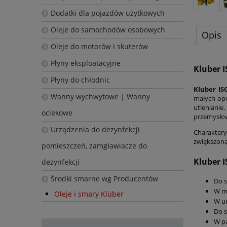
Dodatki dla pojazdów użytkowych
Oleje do samochodów osobowych
Opis
Oleje do motorów i skuterów
Płyny eksploatacyjne
Kluber 
Płyny do chłodnic
Kluber IS
Wanny wychwytowe | Wanny
małych opo
utleniani
ociekowe
przemysło
Urządzenia do dezynfekcji
Charaktery
zwiększoną
pomieszczeń, zamgławiacze do
Kluber 
dezynfekcji
Środki smarne wg Producentów
Do s
W ma
Oleje i smary Klüber
W u
Do s
W pa