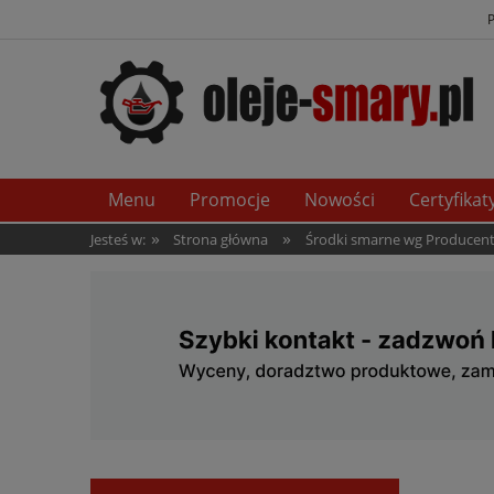
Menu
Promocje
Nowości
Certyfikat
»
»
Jesteś w:
Strona główna
Środki smarne wg Producen