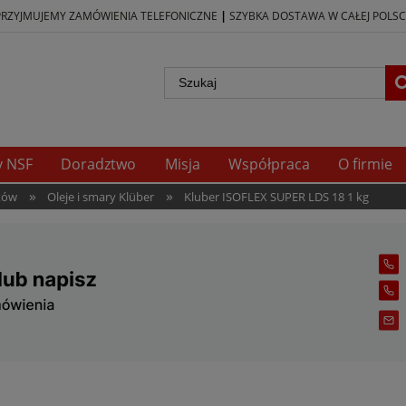
|
PRZYJMUJEMY ZAMÓWIENIA TELEFONICZNE
SZYBKA DOSTAWA W CAŁEJ POLSC
y NSF
Doradztwo
Misja
Współpraca
O firmie
»
»
tów
Oleje i smary Klüber
Kluber ISOFLEX SUPER LDS 18 1 kg