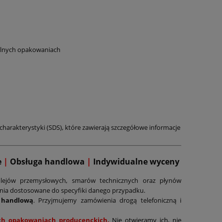
nalnych opakowaniach
charakterystyki (SDS), które zawierają szczegółowe informacje
e
|
Obsługa handlowa
|
Indywidualne wyceny
lejów przemysłowych, smarów technicznych oraz płynów
ania dostosowane do specyfiki danego przypadku.
 handlową
. Przyjmujemy zamówienia drogą telefoniczną i
nych opakowaniach producenckich.
Nie otwieramy ich, nie