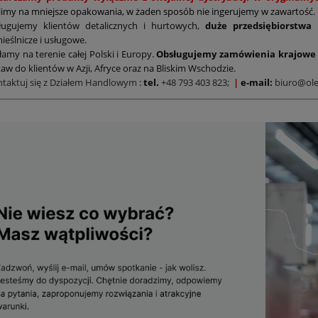
limy na mniejsze opakowania, w żaden sposób nie ingerujemy w zawartość.
ługujemy klientów detalicznych i hurtowych,
duże przedsiębiorstwa
ieślnicze i usługowe.
łamy na terenie całej Polski i Europy.
Obsługujemy zamówienia krajowe 
aw do klientów w Azji, Afryce oraz na Bliskim Wschodzie.
ntaktuj się z Działem Handlowym
:
tel.
+48 793 403 823;
|
e-mail:
biuro@ole