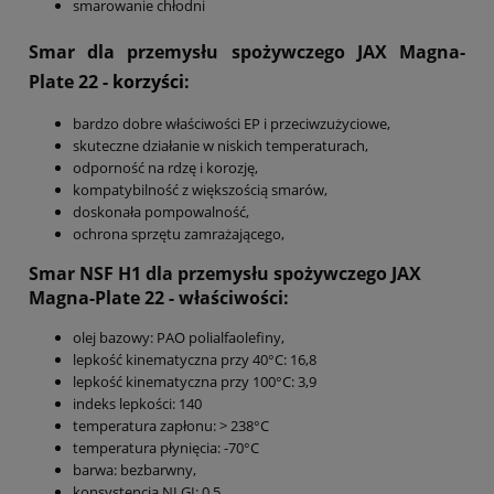
smarowanie chłodni
Smar dla przemysłu spożywczego JAX Magna-
Plate 22
- korzyści:
bardzo dobre właściwości EP i przeciwzużyciowe,
skuteczne działanie w niskich temperaturach,
odporność na rdzę i korozję,
kompatybilność z większością smarów,
doskonała pompowalność,
ochrona sprzętu zamrażającego,
Smar NSF H1 dla przemysłu spożywczego JAX
Magna-Plate 22
- właściwości:
olej bazowy: PAO polialfaolefiny,
lepkość kinematyczna przy 40°C: 16,8
lepkość kinematyczna przy 100°C: 3,9
indeks lepkości: 140
temperatura zapłonu: > 238°C
temperatura płynięcia: -70°C
barwa: bezbarwny,
konsystencja NLGI: 0,5