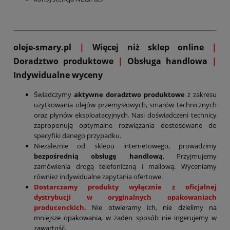
oleje-smary.pl
|
Więcej niż sklep online
|
D
oradztwo produktowe
|
Obsługa handlowa
|
Indywidualne wyceny
Świadczymy
aktywne doradztwo produktowe
z zakresu
użytkowania olejów przemysłowych, smarów technicznych
oraz płynów eksploatacyjnych. Nasi doświadczeni technicy
zaproponują optymalne rozwiązania dostosowane do
specyfiki danego przypadku.
Niezależnie od sklepu internetowego, prowadzimy
bezpośrednią obsługę handlową
. Przyjmujemy
zamówienia drogą telefoniczną i mailową. Wyceniamy
również indywidualne zapytania ofertowe.
Dostarczamy produkty wyłącznie z oficjalnej
dystrybucji w oryginalnych opakowaniach
producenckich.
Nie otwieramy ich, nie dzielimy na
mniejsze opakowania, w żaden sposób nie ingerujemy w
zawartość.