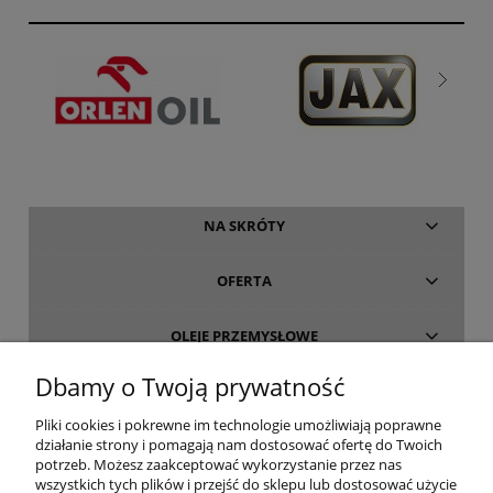
NA SKRÓTY
OFERTA
OLEJE PRZEMYSŁOWE
Dbamy o Twoją prywatność
INFORMACJE
Pliki cookies i pokrewne im technologie umożliwiają poprawne
działanie strony i pomagają nam dostosować ofertę do Twoich
O FIRMIE
potrzeb. Możesz zaakceptować wykorzystanie przez nas
wszystkich tych plików i przejść do sklepu lub dostosować użycie