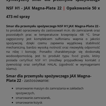
NSF H1 - JAX Magna-Plate 22
|
Opakowanie 50 x
473 ml spray
Smar dla przemysłu spożywczego NSF H1 JAX Magna-Plate 22 -
to produkt opracowany do zastosowań m.in. do zamrażarek oraz
pozostałych prac w temperaturze krzepnięcia -68 °C. Smar
zagęszczony jest kompleksem sulfonianu wapnia o jakości
spożywczej, dzięki czemu zapewnia wyjątkową stabilność
mechaniczną, bardzo wysoką nośność oraz niezwykłą odporność
na rdzę i korozję. Ponadto charakteryzuje się doskonałą
wodoodpornością. Jest to produkt typu
food grade
, który
posiada
certyfikat NSF H1
(możliwy przypadkowy kontakt z
żywnością) oraz certyfikat HALAL (zgodność w wymaganiami
islamu).
Smar dla przemysłu spożywczego JAX Magna-
Plate 22
- zastosowanie:
smarowanie maszyn do zamrażania w zakładach
spożywczych,
smarowanie zamrażarek,
smarowanie łożysk