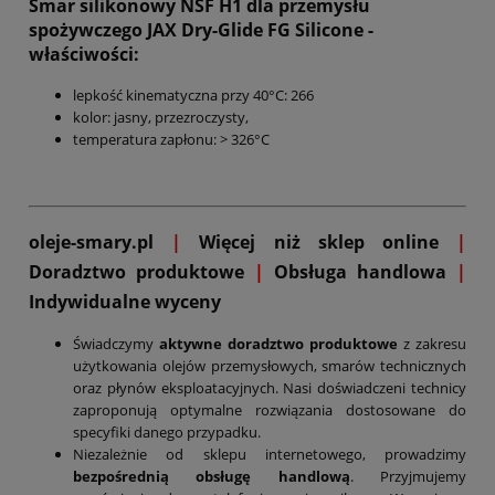
Smar silikonowy NSF H1 dla przemysłu
spożywczego JAX Dry-Glide FG Silicone
-
właściwości:
lepkość kinematyczna przy 40°C: 266
kolor: jasny, przezroczysty,
temperatura zapłonu: > 326°C
oleje-smary.pl
|
Więcej niż sklep online
|
D
oradztwo produktowe
|
Obsługa handlowa
|
Indywidualne wyceny
Świadczymy
aktywne doradztwo produktowe
z zakresu
użytkowania olejów przemysłowych, smarów technicznych
oraz płynów eksploatacyjnych. Nasi doświadczeni technicy
zaproponują optymalne rozwiązania dostosowane do
specyfiki danego przypadku.
Niezależnie od sklepu internetowego, prowadzimy
bezpośrednią obsługę handlową
. Przyjmujemy