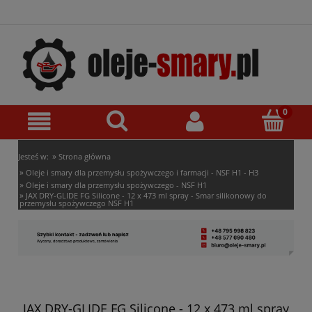
»
Jesteś w:
Strona główna
»
Oleje i smary dla przemysłu spożywczego i farmacji - NSF H1 - H3
»
Oleje i smary dla przemysłu spożywczego - NSF H1
»
JAX DRY-GLIDE FG Silicone - 12 x 473 ml spray - Smar silikonowy do
przemysłu spożywczego NSF H1
JAX DRY-GLIDE FG Silicone - 12 x 473 ml spray