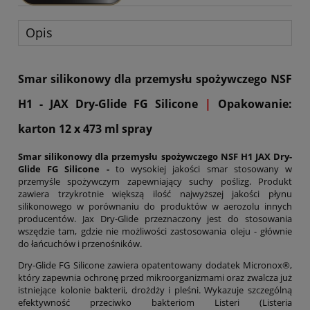
Opis
Smar silikonowy dla przemysłu spożywczego NSF
H1 - JAX Dry-Glide FG Silicone
|
Opakowanie:
karton 12 x 473 ml spray
Smar silikonowy dla przemysłu spożywczego NSF H1 JAX Dry-
Glide FG Silicone -
to wysokiej jakości smar stosowany w
przemyśle spożywczym zapewniający suchy poślizg. Produkt
zawiera trzykrotnie większą ilość najwyższej jakości płynu
silikonowego w porównaniu do produktów w aerozolu innych
producentów. Jax Dry-Glide przeznaczony jest do stosowania
wszędzie tam, gdzie nie możliwości zastosowania oleju - głównie
do łańcuchów i przenośników.
Dry-Glide FG Silicone zawiera opatentowany dodatek Micronox®,
który zapewnia ochronę przed mikroorganizmami oraz zwalcza już
istniejące kolonie bakterii, drożdży i pleśni. Wykazuje szczególną
efektywność przeciwko bakteriom Listeri (Listeria