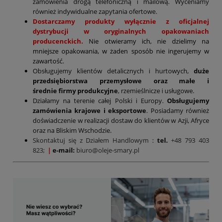
zamówienia drogą telefoniczną i mailową. Wyceniamy
również indywidualne zapytania ofertowe.
Dostarczamy produkty wyłącznie z oficjalnej
dystrybucji w oryginalnych opakowaniach
producenckich.
Nie otwieramy ich, nie dzielimy na
mniejsze opakowania, w żaden sposób nie ingerujemy w
zawartość.
Obsługujemy klientów detalicznych i hurtowych,
duże
przedsiębiorstwa przemysłowe oraz małe i
średnie firmy produkcyjne
, rzemieślnicze i usługowe.
Działamy na terenie całej Polski i Europy.
Obsługujemy
zamówienia krajowe i eksportowe
. Posiadamy również
doświadczenie w realizacji dostaw do klientów w Azji, Afryce
oraz na Bliskim Wschodzie.
Skontaktuj się z Działem Handlowym
:
tel.
+48 793 403
823;
|
e-mail:
biuro@oleje-smary.pl