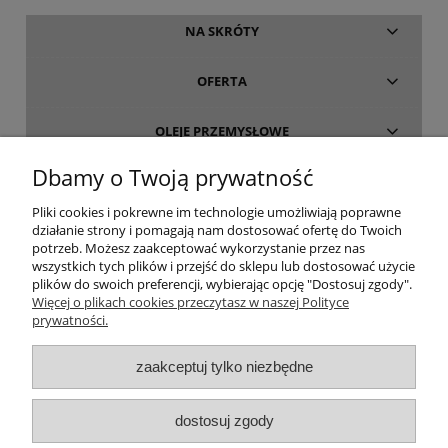
NA SKRÓTY
OFERTA
OLEJE PRZEMYSŁOWE
Dbamy o Twoją prywatność
INFORMACJE
Pliki cookies i pokrewne im technologie umożliwiają poprawne
działanie strony i pomagają nam dostosować ofertę do Twoich
O FIRMIE
potrzeb. Możesz zaakceptować wykorzystanie przez nas
wszystkich tych plików i przejść do sklepu lub dostosować użycie
plików do swoich preferencji, wybierając opcję "Dostosuj zgody".
Więcej o plikach cookies przeczytasz w naszej Polityce
prywatności.
oleje-smary.pl
| Platforma zakupowa środków smarnych firmy ALVESTA |
zaakceptuj tylko niezbędne
Oleje przemysłowe | Smary dla przemysłu spożywczego | Olej do sprężarek
| Olej hydrauliczny Fuchs | Olej transformatorowy | Olej turbinowy | Smary
dostosuj zgody
techniczne | Smary plastyczne | Smar do łożysk | Smar litowy | Smar