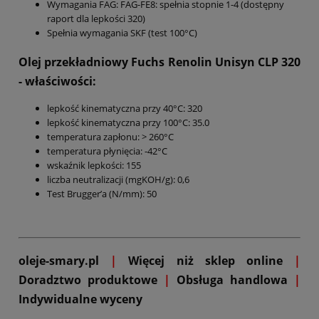
Wymagania FAG: FAG-FE8: spełnia stopnie 1-4 (dostępny
raport dla lepkości 320)
Spełnia wymagania SKF (test 100°C)
Olej przekładniowy Fuchs Renolin Unisyn CLP 320
- właściwości:
lepkość kinematyczna przy 40°C: 320
lepkość kinematyczna przy 100°C: 35.0
temperatura zapłonu: > 260°C
temperatura płynięcia: -42°C
wskaźnik lepkości: 155
liczba neutralizacji (mgKOH/g): 0,6
Test Brugger’a (N/mm): 50
oleje-smary.pl
|
Więcej niż sklep online
|
D
oradztwo produktowe
|
Obsługa handlowa
|
Indywidualne wyceny