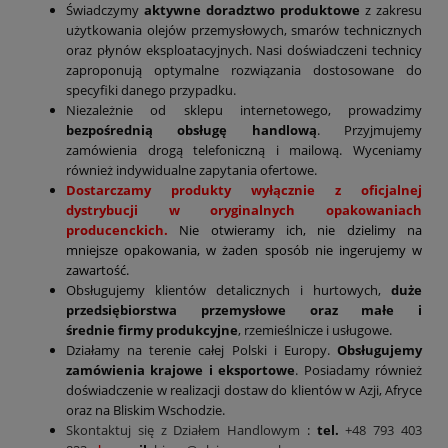
Świadczymy
aktywne doradztwo produktowe
z zakresu
użytkowania olejów przemysłowych, smarów technicznych
oraz płynów eksploatacyjnych. Nasi doświadczeni technicy
zaproponują optymalne rozwiązania dostosowane do
specyfiki danego przypadku.
Niezależnie od sklepu internetowego, prowadzimy
bezpośrednią obsługę handlową
. Przyjmujemy
zamówienia drogą telefoniczną i mailową. Wyceniamy
również indywidualne zapytania ofertowe.
Dostarczamy produkty wyłącznie z oficjalnej
dystrybucji w oryginalnych opakowaniach
producenckich.
Nie otwieramy ich, nie dzielimy na
mniejsze opakowania, w żaden sposób nie ingerujemy w
zawartość.
Obsługujemy klientów detalicznych i hurtowych,
duże
przedsiębiorstwa przemysłowe oraz małe i
średnie firmy produkcyjne
, rzemieślnicze i usługowe.
Działamy na terenie całej Polski i Europy.
Obsługujemy
zamówienia krajowe i eksportowe
. Posiadamy również
doświadczenie w realizacji dostaw do klientów w Azji, Afryce
oraz na Bliskim Wschodzie.
Skontaktuj się z Działem Handlowym
:
tel.
+48 793 403