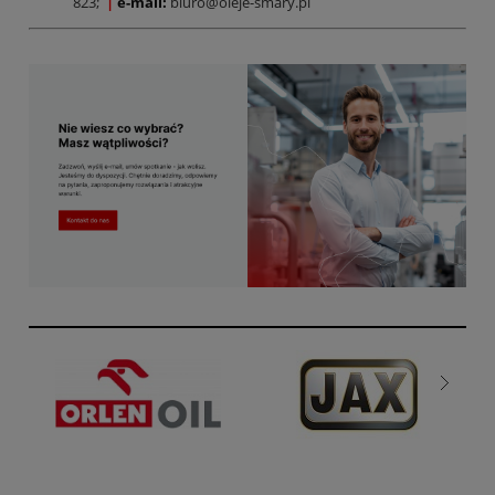
823;
|
e-mail:
biuro@oleje-smary.pl