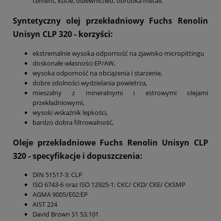
cement, kucie, odlewnictwo, obróbka metali,
Syntetyczny olej przekładniowy Fuchs Renolin
Unisyn CLP 320
- korzyści:
ekstremalnie wysoka odporność na zjawisko micropittingu
doskonałe własności EP/AW,
wysoka odporność na obciążenia i starzenie,
dobre zdolności wydzielania powietrza,
mieszalny z mineralnymi i estrowymi olejami
przekładniowymi,
wysoki wskaźnik lepkości,
bardzo dobra filtrowalność,
Oleje przekładniowe Fuchs Renolin Unisyn CLP
320
- specyfikacje i dopuszczenia:
DIN 51517-3: CLP
ISO 6743-6 oraz ISO 12925-1: CKC/ CKD/ CKE/ CKSMP
AGMA 9005/E02:EP
AIST 224
David Brown S1 53.101