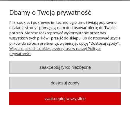
Dbamy o Twoją prywatność
INFORMACJE
Pliki cookies i pokrewne im technologie umożliwiają poprawne
działanie strony i pomagają nam dostosować ofertę do Twoich
O FIRMIE
potrzeb. Możesz zaakceptować wykorzystanie przez nas
wszystkich tych plików i przejść do sklepu lub dostosować użycie
plików do swoich preferencji, wybierając opcję "Dostosuj zgody".
Więcej o plikach cookies przeczytasz w naszej Polityce
prywatności.
oleje-smary.pl
| Platforma zakupowa środków smarnych firmy ALVESTA |
zaakceptuj tylko niezbędne
Oleje przemysłowe | Smary dla przemysłu spożywczego | Olej do sprężarek
| Olej hydrauliczny Fuchs | Olej transformatorowy | Olej turbinowy | Smary
dostosuj zgody
techniczne | Smary plastyczne | Smar do łożysk | Smar litowy | Smar
wapniowy | Oleje chłodnicze |
Chłodziwo do obróbki metali
| Olej do
zaakceptuj wszystkie
prowadnic | Smar Fuchs | Smar Shell | Oleje Eni AGIP | Smar JAX
pokaż pełną wersję strony
Sklep internetowy Shoper.pl