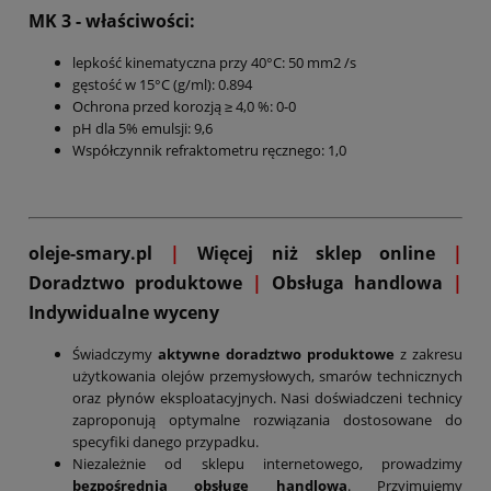
MK 3
- właściwości:
lepkość kinematyczna przy 40°C: 50 mm2 /s
gęstość w 15°C (g/ml): 0.894
Ochrona przed korozją ≥ 4,0 %: 0-0
pH dla 5% emulsji: 9,6
Współczynnik refraktometru ręcznego: 1,0
oleje-smary.pl
|
Więcej niż sklep online
|
D
oradztwo produktowe
|
Obsługa handlowa
|
Indywidualne wyceny
Świadczymy
aktywne doradztwo produktowe
z zakresu
użytkowania olejów przemysłowych, smarów technicznych
oraz płynów eksploatacyjnych. Nasi doświadczeni technicy
zaproponują optymalne rozwiązania dostosowane do
specyfiki danego przypadku.
Niezależnie od sklepu internetowego, prowadzimy
bezpośrednią obsługę handlową
. Przyjmujemy