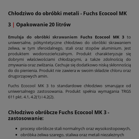
Chłodziwo do obróbki metali - Fuchs Ecocool MK
3
|
Opakowanie 20 litrów
Emulsja do obróbki skrawaniem
Fuchs Ecocool MK 3
to
uniwersalne, półsyntetyczne chłodziwo do obróbki skrawaniem
żeliwa, w tym sferoidalnego, stali oraz stopów aluminium. Jest
produktem wodorozcieńczalnym. Produkt charakteryzuje się
dobrymi właściwościami chłodzącymi, a także zdolnością do
zmywania oraz zwilżania. Cechuje się dodatkowo niską skłonnością
do do pienienia. Produkt nie zawiera w swoim składzie chloru oraz
drugorząowych amin.
Fuchs Ecocool MK 3 to standardowe chłodziwo smarujące od
uniwersalnego zastosowania. Produkt spełnia wymagania TRGS
611 pkt. 4.1, 4.2(1) i 4.2(2).
Chłodziwo obróbcze Fuchs Ecocool MK 3 -
zastosowanie:
procesy obróbcze stali normalnych oraz wysokostopowych,
obróbka żeliwa szarego, staliwa oraz metali niezależnych