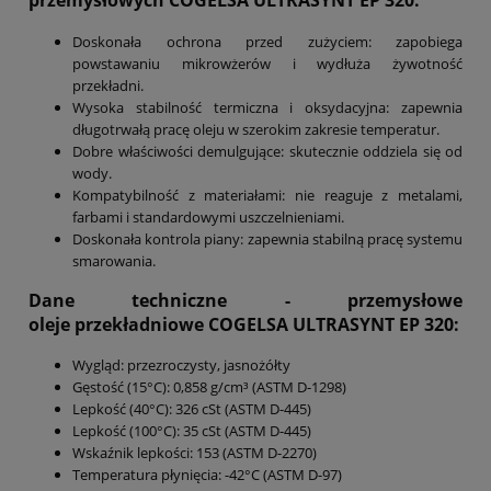
przemysłowych COGELSA ULTRASYNT EP
320
:
Doskonała ochrona przed zużyciem: zapobiega
powstawaniu mikrowżerów i wydłuża żywotność
przekładni.
Wysoka stabilność termiczna i oksydacyjna: zapewnia
długotrwałą pracę oleju w szerokim zakresie temperatur.
Dobre właściwości demulgujące: skutecznie oddziela się od
wody.
Kompatybilność z materiałami: nie reaguje z metalami,
farbami i standardowymi uszczelnieniami.
Doskonała kontrola piany: zapewnia stabilną pracę systemu
smarowania.
Dane techniczne - przemysłowe
oleje przekładniowe
COGELSA ULTRASYNT EP
320
:
Wygląd: przezroczysty, jasnożółty
Gęstość (15°C): 0,858 g/cm³ (ASTM D-1298)
Lepkość (40°C): 326 cSt (ASTM D-445)
Lepkość (100°C): 35 cSt (ASTM D-445)
Wskaźnik lepkości: 153 (ASTM D-2270)
Temperatura płynięcia: -42°C (ASTM D-97)