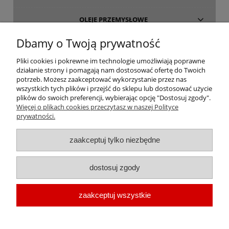
OLEJE PRZEMYSŁOWE
Dbamy o Twoją prywatność
INFORMACJE
Pliki cookies i pokrewne im technologie umożliwiają poprawne
działanie strony i pomagają nam dostosować ofertę do Twoich
O FIRMIE
potrzeb. Możesz zaakceptować wykorzystanie przez nas
wszystkich tych plików i przejść do sklepu lub dostosować użycie
plików do swoich preferencji, wybierając opcję "Dostosuj zgody".
Więcej o plikach cookies przeczytasz w naszej Polityce
prywatności.
oleje-smary.pl
| Platforma zakupowa środków smarnych firmy ALVESTA |
zaakceptuj tylko niezbędne
Oleje przemysłowe | Smary dla przemysłu spożywczego | Olej do sprężarek
| Olej hydrauliczny Fuchs | Olej transformatorowy | Olej turbinowy | Smary
dostosuj zgody
techniczne | Smary plastyczne | Smar do łożysk | Smar litowy | Smar
wapniowy | Oleje chłodnicze |
Chłodziwo do obróbki metali
| Olej do
zaakceptuj wszystkie
prowadnic | Smar Fuchs | Smar Shell | Oleje Eni AGIP | Smar JAX