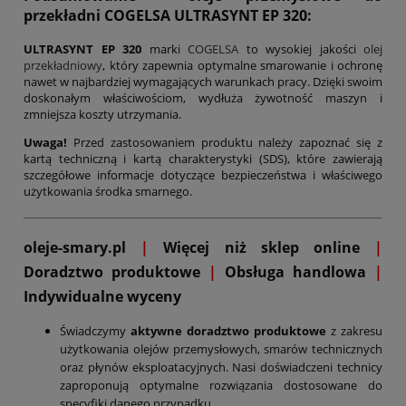
przekładni COGELSA ULTRASYNT EP
320
:
ULTRASYNT EP
320
marki
COGELSA
to wysokiej jakości
olej
przekładniowy
, który zapewnia optymalne smarowanie i ochronę
nawet w najbardziej wymagających warunkach pracy. Dzięki swoim
doskonałym właściwościom, wydłuża żywotność maszyn i
zmniejsza koszty utrzymania.
Uwaga!
Przed zastosowaniem produktu należy zapoznać się z
kartą techniczną i kartą charakterystyki (SDS), które zawierają
szczegółowe informacje dotyczące bezpieczeństwa i właściwego
użytkowania środka smarnego.
oleje-smary.pl
|
Więcej niż sklep online
|
D
oradztwo produktowe
|
Obsługa handlowa
|
Indywidualne wyceny
Świadczymy
aktywne doradztwo produktowe
z zakresu
użytkowania olejów przemysłowych, smarów technicznych
oraz płynów eksploatacyjnych. Nasi doświadczeni technicy
zaproponują optymalne rozwiązania dostosowane do
specyfiki danego przypadku.