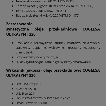
Temperatura zapłonu: 242°C (ASTM D-92)
Korozja miedzi (3 godz. 100°C): stopień 1a (ASTM D-130)
Test FZG (A/8,3/90): 12 (ISO 14635-1)
Ślad zużycia (test 4 kulek): 0,29 (ASTM D-4172)
Zastosowania -
syntetyczne
oleje przekładniowe
COGELSA
ULTRASYNT 320
:
Przekładnie przemysłowe: turbiny wiatrowe, elektrownie,
stalownie, papiernie, walcownie, kruszarki, wytłaczarki,
przenośniki.
Łożyska: wszystkie typy łożysk.
Układy cyrkulacyjne: zamknięte systemy smarowania.
Wskaźniki jakości -
oleje przekładniowe COGELSA
ULTRASYNT 320
:
DIN 51517 część 3
AGMA 9005 E02
U.S. Steel 224
ISO 12925-1 CKC/CKD, ISO 6743/6 - CKT
David Brown S1.53.101