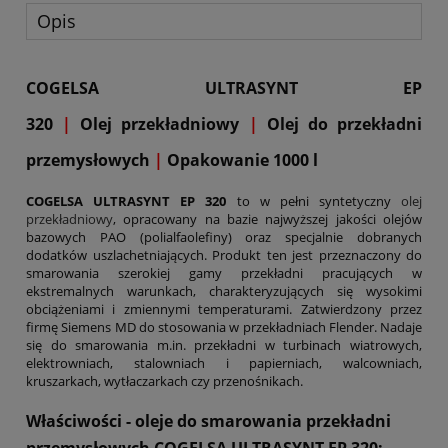
Opis
COGELSA ULTRASYNT EP
320
|
Olej przekładniowy
|
Olej do przekładni
przemysłowych
|
Opakowanie 1000 l
COGELSA ULTRASYNT EP
320
to w pełni syntetyczny
olej
przekładniowy
, opracowany na bazie najwyższej jakości olejów
bazowych PAO (polialfaolefiny) oraz specjalnie dobranych
dodatków uszlachetniających. Produkt ten jest przeznaczony do
smarowania szerokiej gamy przekładni pracujących w
ekstremalnych warunkach, charakteryzujących się wysokimi
obciążeniami i zmiennymi temperaturami. Zatwierdzony przez
firmę Siemens MD do stosowania w przekładniach Flender. Nadaje
się do smarowania m.in. przekładni w turbinach wiatrowych,
elektrowniach, stalowniach i papierniach, walcowniach,
kruszarkach, wytłaczarkach czy przenośnikach.
Właściwości - oleje do smarowania przekładni