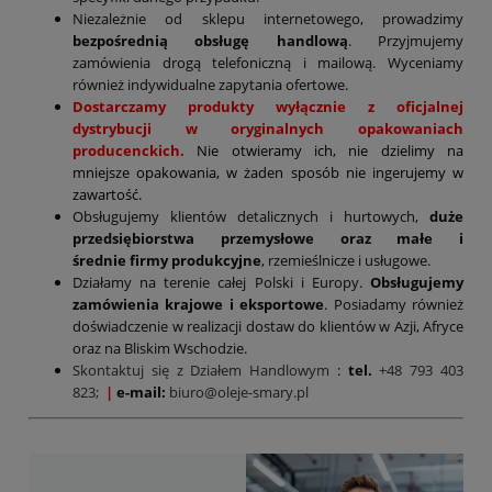
Niezależnie od sklepu internetowego, prowadzimy
bezpośrednią obsługę handlową
. Przyjmujemy
zamówienia drogą telefoniczną i mailową. Wyceniamy
również indywidualne zapytania ofertowe.
Dostarczamy produkty wyłącznie z oficjalnej
dystrybucji w oryginalnych opakowaniach
producenckich.
Nie otwieramy ich, nie dzielimy na
mniejsze opakowania, w żaden sposób nie ingerujemy w
zawartość.
Obsługujemy klientów detalicznych i hurtowych,
duże
przedsiębiorstwa przemysłowe oraz małe i
średnie firmy produkcyjne
, rzemieślnicze i usługowe.
Działamy na terenie całej Polski i Europy.
Obsługujemy
zamówienia krajowe i eksportowe
. Posiadamy również
doświadczenie w realizacji dostaw do klientów w Azji, Afryce
oraz na Bliskim Wschodzie.
Skontaktuj się z Działem Handlowym
:
tel.
+48 793 403
823;
|
e-mail:
biuro@oleje-smary.pl