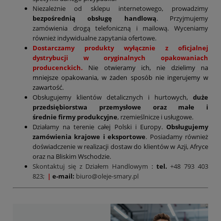
Niezależnie od sklepu internetowego, prowadzimy
bezpośrednią obsługę handlową
. Przyjmujemy
zamówienia drogą telefoniczną i mailową. Wyceniamy
również indywidualne zapytania ofertowe.
Dostarczamy produkty wyłącznie z oficjalnej
dystrybucji w oryginalnych opakowaniach
producenckich.
Nie otwieramy ich, nie dzielimy na
mniejsze opakowania, w żaden sposób nie ingerujemy w
zawartość.
Obsługujemy klientów detalicznych i hurtowych,
duże
przedsiębiorstwa przemysłowe oraz małe i
średnie firmy produkcyjne
, rzemieślnicze i usługowe.
Działamy na terenie całej Polski i Europy.
Obsługujemy
zamówienia krajowe i eksportowe
. Posiadamy również
doświadczenie w realizacji dostaw do klientów w Azji, Afryce
oraz na Bliskim Wschodzie.
Skontaktuj się z Działem Handlowym
:
tel.
+48 793 403
823;
|
e-mail:
biuro@oleje-smary.pl