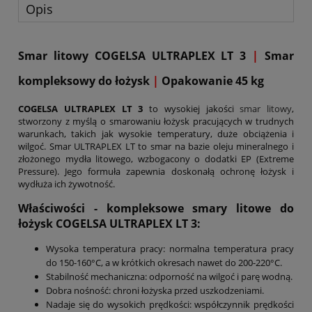
Opis
Smar litowy COGELSA ULTRAPLEX LT 3
|
Smar
kompleksowy do łożysk
|
Opakowanie 45 kg
COGELSA ULTRAPLEX LT 3
to wysokiej jakości
smar litowy
,
stworzony z myślą o smarowaniu łożysk pracujących w trudnych
warunkach, takich jak wysokie temperatury, duże obciążenia i
wilgoć. Smar ULTRAPLEX LT to smar na bazie oleju mineralnego i
złożonego mydła litowego, wzbogacony o dodatki EP (Extreme
Pressure). Jego formuła zapewnia doskonałą ochronę łożysk i
wydłuża ich żywotność.
Właściwości - kompleksowe smary litowe do
łożysk COGELSA
ULTRAPLEX LT 3
:
Wysoka temperatura pracy: normalna temperatura pracy
do 150-160°C, a w krótkich okresach nawet do 200-220°C.
Stabilność mechaniczna: odporność na wilgoć i parę wodną.
Dobra nośność: chroni łożyska przed uszkodzeniami.
Nadaje się do wysokich prędkości: współczynnik prędkości