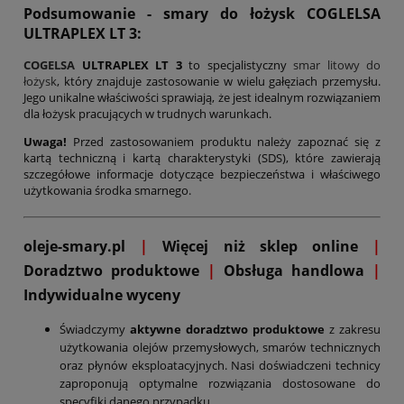
Podsumowanie - smary do łożysk COGLELSA
ULTRAPLEX LT 3
:
COGELSA
ULTRAPLEX LT 3
to specjalistyczny
smar litowy do
łożysk
, który znajduje zastosowanie w wielu gałęziach przemysłu.
Jego unikalne właściwości sprawiają, że jest idealnym rozwiązaniem
dla łożysk pracujących w trudnych warunkach.
Uwaga!
Przed zastosowaniem produktu należy zapoznać się z
kartą techniczną i kartą charakterystyki (SDS), które zawierają
szczegółowe informacje dotyczące bezpieczeństwa i właściwego
użytkowania środka smarnego.
oleje-smary.pl
|
Więcej niż sklep online
|
D
oradztwo produktowe
|
Obsługa handlowa
|
Indywidualne wyceny
Świadczymy
aktywne doradztwo produktowe
z zakresu
użytkowania olejów przemysłowych, smarów technicznych
oraz płynów eksploatacyjnych. Nasi doświadczeni technicy
zaproponują optymalne rozwiązania dostosowane do
specyfiki danego przypadku.