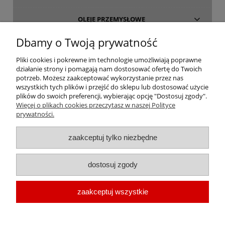
OLEJE PRZEMYSŁOWE
Dbamy o Twoją prywatność
INFORMACJE
Pliki cookies i pokrewne im technologie umożliwiają poprawne
działanie strony i pomagają nam dostosować ofertę do Twoich
O FIRMIE
potrzeb. Możesz zaakceptować wykorzystanie przez nas
wszystkich tych plików i przejść do sklepu lub dostosować użycie
plików do swoich preferencji, wybierając opcję "Dostosuj zgody".
Więcej o plikach cookies przeczytasz w naszej Polityce
prywatności.
oleje-smary.pl
| Platforma zakupowa środków smarnych firmy ALVESTA |
zaakceptuj tylko niezbędne
Oleje przemysłowe | Smary dla przemysłu spożywczego | Olej do sprężarek
| Olej hydrauliczny Fuchs | Olej transformatorowy | Olej turbinowy | Smary
dostosuj zgody
techniczne | Smary plastyczne | Smar do łożysk | Smar litowy | Smar
wapniowy | Oleje chłodnicze |
Chłodziwo do obróbki metali
| Olej do
zaakceptuj wszystkie
prowadnic | Smar Fuchs | Smar Shell | Oleje Eni AGIP | Smar JAX