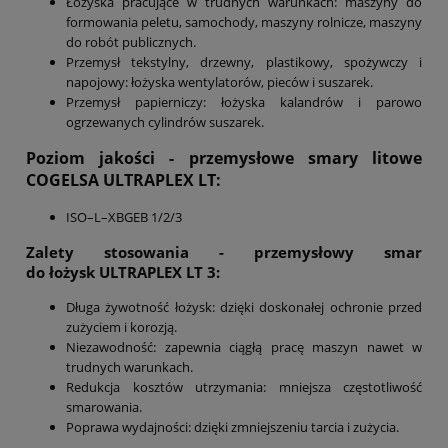
Łożyska pracujące w trudnych warunkach: maszyny do
formowania peletu, samochody, maszyny rolnicze, maszyny
do robót publicznych.
Przemysł tekstylny, drzewny, plastikowy, spożywczy i
napojowy: łożyska wentylatorów, pieców i suszarek.
Przemysł papierniczy: łożyska kalandrów i parowo
ogrzewanych cylindrów suszarek.
Poziom jakości - przemysłowe smary litowe
COGELSA
ULTRAPLEX LT
:
ISO–L–XBGEB 1/2/3
Zalety stosowania - przemysłowy smar
do łożysk
ULTRAPLEX LT 3
:
Długa żywotność łożysk: dzięki doskonałej ochronie przed
zużyciem i korozją.
Niezawodność: zapewnia ciągłą pracę maszyn nawet w
trudnych warunkach.
Redukcja kosztów utrzymania: mniejsza częstotliwość
smarowania.
Poprawa wydajności: dzięki zmniejszeniu tarcia i zużycia.