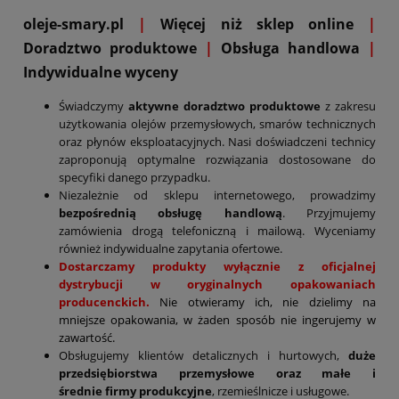
oleje-smary.pl
|
Więcej niż sklep online
|
D
oradztwo produktowe
|
Obsługa handlowa
|
Indywidualne wyceny
Świadczymy
aktywne doradztwo produktowe
z zakresu
użytkowania olejów przemysłowych, smarów technicznych
oraz płynów eksploatacyjnych. Nasi doświadczeni technicy
zaproponują optymalne rozwiązania dostosowane do
specyfiki danego przypadku.
Niezależnie od sklepu internetowego, prowadzimy
bezpośrednią obsługę handlową
. Przyjmujemy
zamówienia drogą telefoniczną i mailową. Wyceniamy
również indywidualne zapytania ofertowe.
Dostarczamy produkty wyłącznie z oficjalnej
dystrybucji w oryginalnych opakowaniach
producenckich.
Nie otwieramy ich, nie dzielimy na
mniejsze opakowania, w żaden sposób nie ingerujemy w
zawartość.
Obsługujemy klientów detalicznych i hurtowych,
duże
przedsiębiorstwa przemysłowe oraz małe i
średnie firmy produkcyjne
, rzemieślnicze i usługowe.