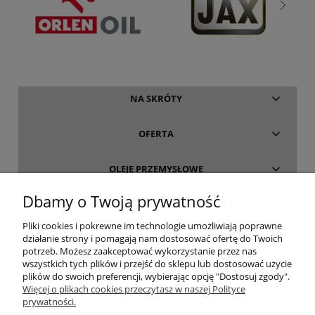
NA SKRÓTY
OFERTA
OLEJE PRZEMYSŁOWE
Dbamy o Twoją prywatność
INFORMACJE
Pliki cookies i pokrewne im technologie umożliwiają poprawne
działanie strony i pomagają nam dostosować ofertę do Twoich
O FIRMIE
potrzeb. Możesz zaakceptować wykorzystanie przez nas
wszystkich tych plików i przejść do sklepu lub dostosować użycie
plików do swoich preferencji, wybierając opcję "Dostosuj zgody".
Więcej o plikach cookies przeczytasz w naszej Polityce
prywatności.