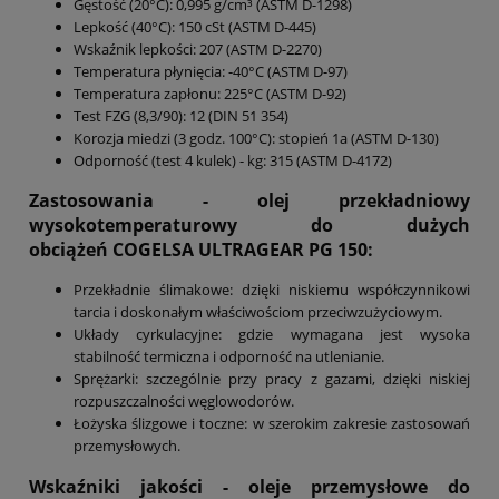
Gęstość (20°C): 0,995 g/cm³ (ASTM D-1298)
Lepkość (40°C): 150 cSt (ASTM D-445)
Wskaźnik lepkości: 207 (ASTM D-2270)
Temperatura płynięcia: -40°C (ASTM D-97)
Temperatura zapłonu: 225°C (ASTM D-92)
Test FZG (8,3/90): 12 (DIN 51 354)
Korozja miedzi (3 godz. 100°C): stopień 1a (ASTM D-130)
Odporność (test 4 kulek) - kg: 315 (ASTM D-4172)
Zastosowania -
olej przekładniowy
wysokotemperaturowy do dużych
obciążeń
COGELSA ULTRAGEAR PG 150
:
Przekładnie ślimakowe: dzięki niskiemu współczynnikowi
tarcia i doskonałym właściwościom przeciwzużyciowym.
Układy cyrkulacyjne: gdzie wymagana jest wysoka
stabilność termiczna i odporność na utlenianie.
Sprężarki: szczególnie przy pracy z gazami, dzięki niskiej
rozpuszczalności węglowodorów.
Łożyska ślizgowe i toczne: w szerokim zakresie zastosowań
przemysłowych.
Wskaźniki jakości -
oleje przemysłowe do