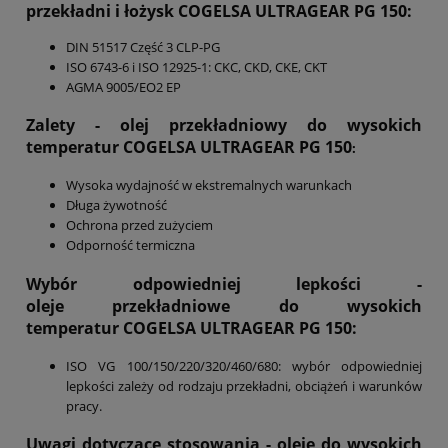
przekładni i łożysk COGELSA ULTRAGEAR PG 150
:
DIN 51517 Część 3 CLP-PG
ISO 6743-6 i ISO 12925-1: CKC, CKD, CKE, CKT
AGMA 9005/EO2 EP
Zalety - olej przekładniowy do wysokich
temperatur
COGELSA ULTRAGEAR PG 150
:
Wysoka wydajność w ekstremalnych warunkach
Długa żywotność
Ochrona przed zużyciem
Odporność termiczna
Wybór odpowiedniej lepkości -
oleje przekładniowe do wysokich
temperatur
COGELSA ULTRAGEAR PG 150
:
ISO VG 100/150/220/320/460/680: wybór odpowiedniej
lepkości zależy od rodzaju przekładni, obciążeń i warunków
pracy.
Uwagi dotyczące stosowania - oleje do wysokich