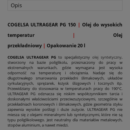
Opis
COGELSA ULTRAGEAR PG 150
|
Olej do wysokich
temperatur
|
Olej
przekładniowy
|
Opakowanie 20 l
COGELSA ULTRAGEAR PG
to specjalistyczny
olej syntetyczny
,
stworzony na bazie poliglikolu, przeznaczony do pracy w
ekstremalnych warunkach, gdzie wymagana jest wysoka
odporność na temperaturę i obciążenia. Nadaje się do
długotrwałego smarowania przekładni ślimakowych, układów
cyrkulacyjnych, sprężarek, łożysk ślizgowych i tocznych itp.
Przewidziany do stosowania w temperaturach pracy do 190°C.
ULTRAGEAR PG odznacza się niskim współczynnikiem tarcia i
doskonałymi właściwościami przeciwzużyciowymi, szczególnie w
przekładniach koronowych i ślimakowych, gdzie geometria styku
zapewnia wysokie poślizgi i duże zużycie. ULTRAGEAR PG nie
miesza się z olejami mineralnymi lub syntetycznymi, które nie są
typu poliglikolowego. Jest neutralny dla materiałów metalowych,
stopów aluminium, a nawet miedzi.