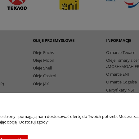
OLEJE PRZEMYSŁOWE
INFORMACJE
Oleje Fuchs
O marce Texaco
Oleje Mobil
Oleje i smary z ce
„MOSH/MOAH FR
Oleje Shell
O marce ENI
Oleje Castrol
O marce Cogelsa
IP)
Oleje JAX
Certyfikaty NSF
Partnerzy Biznes
nie strony i pomagają nam dostosować ofertę do Twoich potrzeb. Możesz zaa
jąc opcję "Dostosuj zgody".
oleje-smary.pl
| Platforma zakupowa środków smarnych firmy ALVESTA |