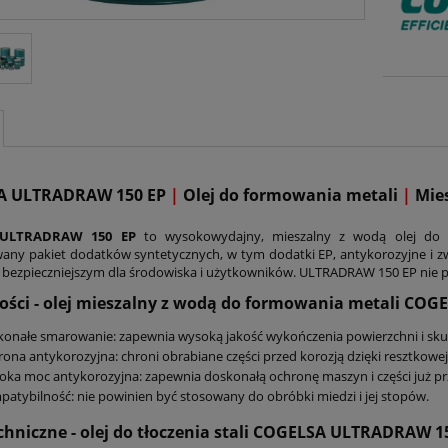
A ULTRADRAW 150 EP
|
Olej do formowania metali
|
Mies
 ULTRADRAW 150 EP
to wysokowydajny, mieszalny z wodą olej do f
ny pakiet dodatków syntetycznych, w tym dodatki EP, antykorozyjne i zwil
o bezpieczniejszym dla środowiska i użytkowników. ULTRADRAW 150 EP nie p
ości - olej mieszalny z wodą do formowania metali CO
onałe smarowanie: zapewnia wysoką jakość wykończenia powierzchni i skut
ona antykorozyjna: chroni obrabiane części przed korozją dzięki resztkowe
ka moc antykorozyjna: zapewnia doskonałą ochronę maszyn i części już pr
atybilność: nie powinien być stosowany do obróbki miedzi i jej stopów.
chniczne - olej do tłoczenia stali COGELSA ULTRADRAW 1