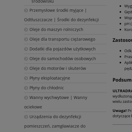
środowisku
Wyg
Przemysłowe środki myjące |
Gęst
Wspó
Odtłuszczacze | Środki do dezynfekcji
pH (
Oleje do maszyn rolniczych
Koro
Oleje dla transportu ciężarowego
Zastoso
Dodatki dla pojazdów użytkowych
Odks
Pras
Oleje do samochodów osobowych
Apl
Oleje do motorów i skuterów
pędz
Płyny eksploatacyjne
Podsum
Płyny do chłodnic
ULTRADRA
wydłużoną 
Wanny wychwytowe | Wanny
wielu zast
ociekowe
Uwaga!
Pr
dotyczące 
Urządzenia do dezynfekcji
pomieszczeń, zamgławiacze do