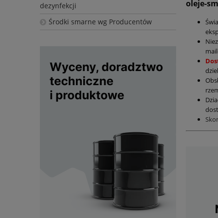
oleje-s
dezynfekcji
Środki smarne wg Producentów
Świ
eksp
Nie
mail
Dos
dzie
Obs
rzem
Dzia
dost
Sko