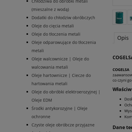
Chłodziwa do obróbki metali
(mieszalne z wodą)
Dodatki do chłodziw obróbczych
Oleje do cięcia metali
Oleje do tłoczenia metali
Opis
Oleje odparowujące do tłoczenia
metali
COGELS
Oleje walcownicze | Oleje do
walcowania metali
COGELSA
zaawansowa
Oleje hartownicze | Ciecze do
co czyni g
hartowania metali
Właściw
Oleje do obróbki elektroerozyjnej |
Dosk
Oleje EDM
Ochr
Środki antykorozyjne | Oleje
Wyso
ochronne
Komp
Czyste oleje obróbcze przyjazne
Dane te