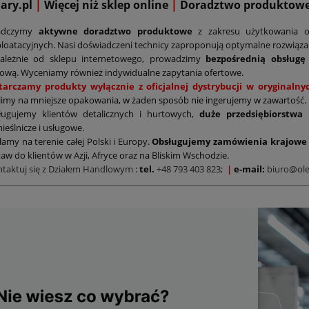
mary.pl
|
Więcej niż sklep online
|
D
oradztwo produktow
adczymy
aktywne doradztwo produktowe
z zakresu użytkowania o
loatacyjnych. Nasi doświadczeni technicy zaproponują optymalne rozwiąz
zależnie od sklepu internetowego, prowadzimy
bezpośrednią obsługę
ową. Wyceniamy również indywidualne zapytania ofertowe.
tarczamy produkty wyłącznie z oficjalnej dystrybucji w oryginal
limy na mniejsze opakowania, w żaden sposób nie ingerujemy w zawartość.
ługujemy klientów detalicznych i hurtowych,
duże przedsiębiorstwa
ieślnicze i usługowe.
łamy na terenie całej Polski i Europy.
Obsługujemy zamówienia krajowe 
aw do klientów w Azji, Afryce oraz na Bliskim Wschodzie.
ntaktuj się z Działem Handlowym
:
tel.
+48 793 403 823;
|
e-mail:
biuro@ole