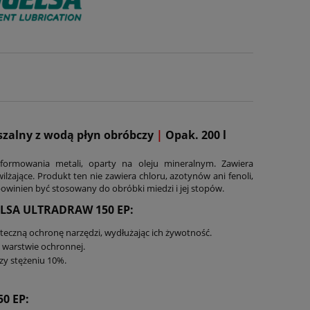
zalny z wodą płyn obróbczy
|
Opak. 200 l
ormowania metali, oparty na oleju mineralnym. Zawiera
żające. Produkt ten nie zawiera chloru, azotynów ani fenoli,
owinien być stosowany do obróbki miedzi i jej stopów.
GELSA ULTRADRAW 150 EP:
eczną ochronę narzędzi, wydłużając ich żywotność.
j warstwie ochronnej.
zy stężeniu 10%.
50 EP: