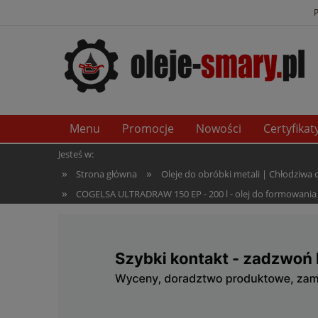
Menu
Promocje
Nowości
Certyfikat
Jesteś w:
»
»
Strona główna
Oleje do obróbki metali | Chłodziwa
»
COGELSA ULTRADRAW 150 EP - 200 l - olej do formowania 