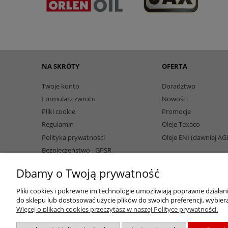
NA SKRÓTY
OFERTA
Twoje konto
Doradztwo
Formularz zwrotu
Nowości
Pliki cookie
Promocje
Regulamin
Oleje Texaco
Polityka prywatności
Oleje ENI (dawniej AG
Bezpieczeństwo - GPSR
Dbamy o Twoją prywatność
Pliki cookies i pokrewne im technologie umożliwiają poprawne działa
do sklepu lub dostosować użycie plików do swoich preferencji, wybiera
Więcej o plikach cookies przeczytasz w naszej Polityce prywatności.