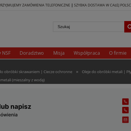
|
PRZYJMUJEMY ZAMÓWIENIA TELEFONICZNE
SZYBKA DOSTAWA W CAŁEJ POLSC
y NSF
Doradztwo
Misja
Współpraca
O firmie
»
 do obróbki skrawaniem | Ciecze ochronne
Oleje do obróbki metali | P
metali (mieszalny z wodą)