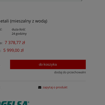
tali (mieszalny z wodą)
ć:
duża ilość
:
24 godziny
7 378,77 zł
o:
5 999,00 zł
:
do koszyka
.
dodaj do przechowalni
:
zapytaj o produkt