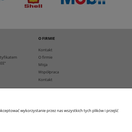
O FIRMIE
Kontakt
rtyfikatem
O firmie
EE”
Misja
Współpraca
Kontakt
owi
kceptować wykorzystanie przez nas wszystkich tych plików i przejść