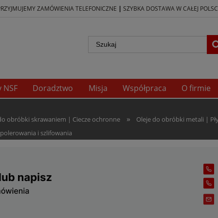
|
PRZYJMUJEMY ZAMÓWIENIA TELEFONICZNE
SZYBKA DOSTAWA W CAŁEJ POLSC
y NSF
Doradztwo
Misja
Współpraca
O firmie
»
 do obróbki skrawaniem | Ciecze ochronne
Oleje do obróbki metali | P
polerowania i szlifowania