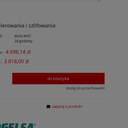
lerowania i szlifowania
ć:
duża ilość
:
24 godziny
4 696,14 zł
o:
3 818,00 zł
:
do koszyka
.
dodaj do przechowalni
:
zapytaj o produkt