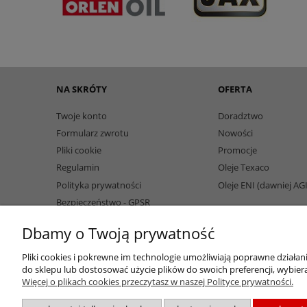
NA SKRÓTY
OFERTA
Twoje konto
Doradztwo
Formularz zwrotu
Nowości
Pliki cookie
Promocje
Regulamin
Oleje Texaco
Polityka prywatności
Oleje ENI (dawniej AG
Bezpieczeństwo - GPSR
Dbamy o Twoją prywatność
Pliki cookies i pokrewne im technologie umożliwiają poprawne działa
do sklepu lub dostosować użycie plików do swoich preferencji, wybiera
Więcej o plikach cookies przeczytasz w naszej Polityce prywatności.