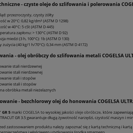
hniczne - czyste oleje do szlifowania i polerowania
COGE
ąd: przezroczysty, czysty żółty
ość w 20°C: 0,82 kg/dm³ (ASTM D 1298)
ość w 40°C: 5 cSt (ASTM D 445)
eratura zapłonu: > 130°C (ASTM D 92)
zja miedzi (3 h, 100°C): 1b (ASTM D 130)
y zużycia (40 kg/1 h/70°C): 0,34 mm (ASTM D 4172)
wania -
olej obróbczy do szlifowania metali
COGELSA UL
fowanie stali nierdzewnej
wanie stali nierdzewnej
fowanie stali i stopów
wanie stali i stopów
na obróbka metali nieżelaznych
owanie
- bezchlorowy olej do honowania COGELSA ULTR
 GR 5
marki
COGELSA
to wysokiej jakości
oleje obróbcze
, które zapewniaj
LTRACUT GR 3.5
gwarantuje długą żywotność narzędzi, czystość maszyn i mi
zed zastosowaniem produktu należy zapoznać się z kartą techniczną i kartą 
bezpieczeństwa i właściwego użytkowania środka smarnego.