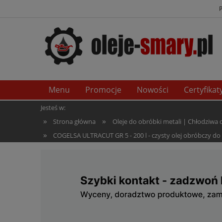
Menu
Promocje
Nowości
Certyfikat
Jesteś w:
»
»
Strona główna
Oleje do obróbki metali | Chłodziwa
»
COGELSA ULTRACUT GR 5 - 200 l - czysty olej obróbczy do 