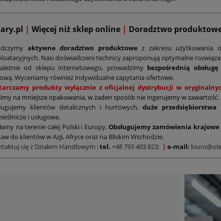
mary.pl
|
Więcej niż sklep online
|
D
oradztwo produktow
adczymy
aktywne doradztwo produktowe
z zakresu użytkowania o
loatacyjnych. Nasi doświadczeni technicy zaproponują optymalne rozwiąz
zależnie od sklepu internetowego, prowadzimy
bezpośrednią obsługę
ową. Wyceniamy również indywidualne zapytania ofertowe.
tarczamy produkty wyłącznie z oficjalnej dystrybucji w oryginal
limy na mniejsze opakowania, w żaden sposób nie ingerujemy w zawartość.
ługujemy klientów detalicznych i hurtowych,
duże przedsiębiorstwa
ieślnicze i usługowe.
łamy na terenie całej Polski i Europy.
Obsługujemy zamówienia krajowe 
aw do klientów w Azji, Afryce oraz na Bliskim Wschodzie.
ntaktuj się z Działem Handlowym
:
tel.
+48 793 403 823;
|
e-mail:
biuro@ole