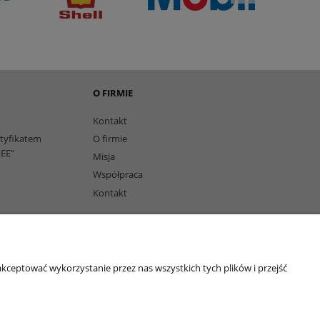
O FIRMIE
Kontakt
rtyfikatem
O firmie
EE”
Misja
Współpraca
Kontakt
owi
kceptować wykorzystanie przez nas wszystkich tych plików i przejść