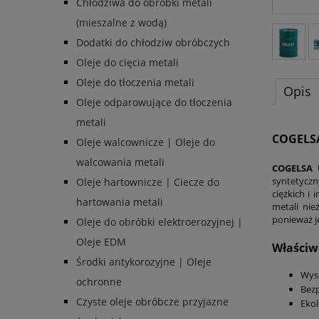
Chłodziwa do obróbki metali
(mieszalne z wodą)
Dodatki do chłodziw obróbczych
Oleje do cięcia metali
Oleje do tłoczenia metali
Opis
Oleje odparowujące do tłoczenia
metali
COGELS
Oleje walcownicze | Oleje do
walcowania metali
COGELSA 
syntetyczn
Oleje hartownicze | Ciecze do
ciężkich i
hartowania metali
metali nie
ponieważ je
Oleje do obróbki elektroerozyjnej |
Oleje EDM
Właściw
Środki antykorozyjne | Oleje
Wyso
ochronne
Bezp
Czyste oleje obróbcze przyjazne
Ekol