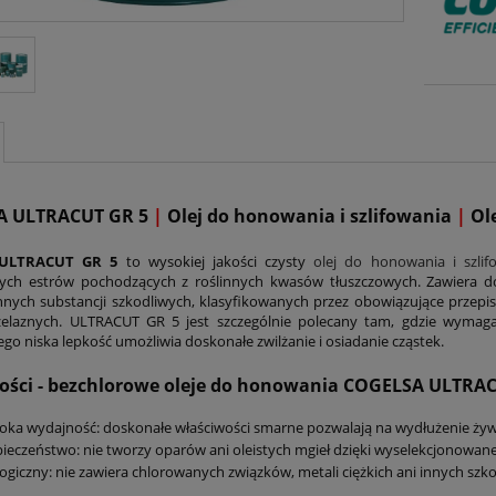
A ULTRACUT GR 5
|
Olej do honowania i szlifowania
|
Ole
ULTRACUT GR 5
to wysokiej jakości czysty
olej do honowania i szlif
ych estrów pochodzących z roślinnych kwasów tłuszczowych. Zawiera dod
 innych substancji szkodliwych, klasyfikowanych przez obowiązujące przepi
żelaznych. ULTRACUT GR 5 jest szczególnie polecany tam, gdzie wymaga
go niska lepkość umożliwia doskonałe zwilżanie i osiadanie cząstek.
ości - bezchlorowe oleje do honowania COGELSA ULTRAC
ka wydajność: doskonałe właściwości smarne pozwalają na wydłużenie żyw
ieczeństwo: nie tworzy oparów ani oleistych mgieł dzięki wyselekcjonowanej
ogiczny: nie zawiera chlorowanych związków, metali ciężkich ani innych szko