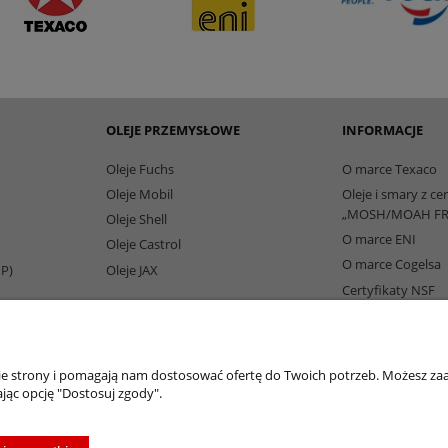
OLEJE PRZEMYSŁOWE
INFORMACJE
Oleje Fuchs
O marce Texaco
Oleje Mobil
Oleje i smary z ce
„MOSH/MOAH FR
Oleje Shell
O marce ENI
Oleje Castrol
O marce Cogelsa
IP)
Oleje JAX
Certyfikaty NSF
Partnerzy Biznes
nie strony i pomagają nam dostosować ofertę do Twoich potrzeb. Możesz zaa
jąc opcję "Dostosuj zgody".
oleje-smary.pl
| Platforma zakupowa środków smarnych firmy ALVESTA |