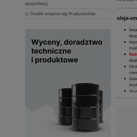
dezynfekcji
Środki smarne wg Producentów
oleje-s
Świ
eksp
Nie
mail
Dos
dzie
Obs
rzem
Dzia
dost
Sko