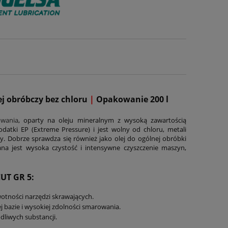
j obróbczy bez chloru
|
Opakowanie 200 l
owania
, oparty na oleju mineralnym z wysoką zawartością
atki EP (Extreme Pressure) i jest wolny od chloru, metali
sy. Dobrze sprawdza się również jako olej do ogólnej obróbki
na jest wysoka czystość i intensywne czyszczenie maszyn,
UT GR 5:
otności narzędzi skrawających.
 bazie i wysokiej zdolności smarowania.
dliwych substancji.