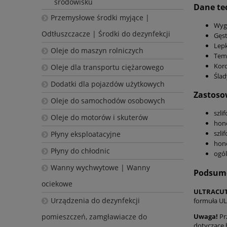
środowisku
Dane tec
Przemysłowe środki myjące |
Wygl
Odtłuszczacze | Środki do dezynfekcji
Gęst
Lepk
Oleje do maszyn rolniczych
Temp
Koro
Oleje dla transportu ciężarowego
Ślad
Dodatki dla pojazdów użytkowych
Zastoso
Oleje do samochodów osobowych
szli
Oleje do motorów i skuterów
hono
szli
Płyny eksploatacyjne
hono
Płyny do chłodnic
ogól
Wanny wychwytowe | Wanny
Podsum
ociekowe
ULTRACUT
Urządzenia do dezynfekcji
formuła U
pomieszczeń, zamgławiacze do
Uwaga!
Pr
dotyczące 