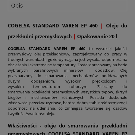
Opis
COGELSA STANDARD VAREN EP 460
|
Oleje do
przekładni przemysłowych
|
Opakowanie 20 l
COGELSA STANDARD VAREN EP 460
to wysokiej jakości
przemysłowy olej przekładniowy
, zaprojektowany do pracy w
trudnych warunkach, gdzie wymagana jest wysoka odporność na
obciążenia i ekstremalne temperatury. Został opracowany na bazie
wybranych parafinowych minerałów i dodatków. Olej
przeznaczony do smarowania mechanizmów poddawanych
dużym obciążeniom, wysokim prędkościom i
wysokim temperaturom roboczym. Zalecany do
smarowania przekładni przemysłowych wszystkich typów, skrzyń
biegów i mechanizmów różnicowych. Posiada doskonałe
właściwości przeciwzużyciowe, bardzo dobrą stabilność termiczną i
odporność na utlenianie, co zmniejsza tworzenie się osadów
i wydłuża żywotność oleju.
Właściwości - oleje do smarowania przekładni
przemysłowych COGELSA STANDARD VAREN EP