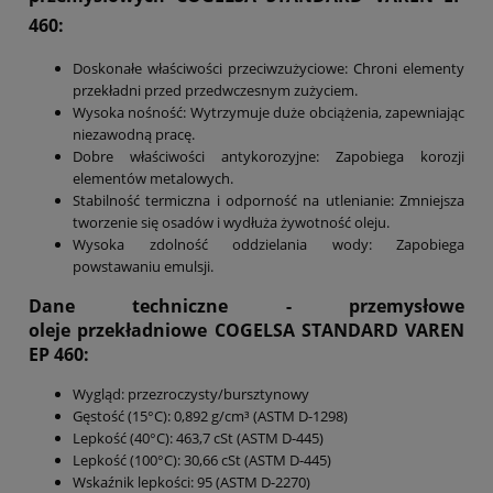
460:
Doskonałe właściwości przeciwzużyciowe: Chroni elementy
przekładni przed przedwczesnym zużyciem.
Wysoka nośność: Wytrzymuje duże obciążenia, zapewniając
niezawodną pracę.
Dobre właściwości antykorozyjne: Zapobiega korozji
elementów metalowych.
Stabilność termiczna i odporność na utlenianie: Zmniejsza
tworzenie się osadów i wydłuża żywotność oleju.
Wysoka zdolność oddzielania wody: Zapobiega
powstawaniu emulsji.
Dane techniczne - przemysłowe
oleje przekładniowe
COGELSA STANDARD VAREN
EP 460
:
Wygląd: przezroczysty/bursztynowy
Gęstość (15°C): 0,892 g/cm³ (ASTM D-1298)
Lepkość (40°C): 463,7 cSt (ASTM D-445)
Lepkość (100°C): 30,66 cSt (ASTM D-445)
Wskaźnik lepkości: 95 (ASTM D-2270)