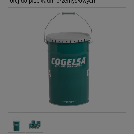
olej do przekładni przemysłowych