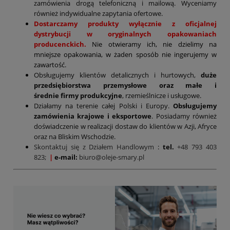
zamówienia drogą telefoniczną i mailową. Wyceniamy
również indywidualne zapytania ofertowe.
Dostarczamy produkty wyłącznie z oficjalnej
dystrybucji w oryginalnych opakowaniach
producenckich.
Nie otwieramy ich, nie dzielimy na
mniejsze opakowania, w żaden sposób nie ingerujemy w
zawartość.
Obsługujemy klientów detalicznych i hurtowych,
duże
przedsiębiorstwa przemysłowe oraz małe i
średnie firmy produkcyjne
, rzemieślnicze i usługowe.
Działamy na terenie całej Polski i Europy.
Obsługujemy
zamówienia krajowe i eksportowe
. Posiadamy również
doświadczenie w realizacji dostaw do klientów w Azji, Afryce
oraz na Bliskim Wschodzie.
Skontaktuj się z Działem Handlowym
:
tel.
+48 793 403
823;
|
e-mail:
biuro@oleje-smary.pl