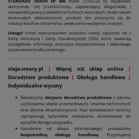
STANDARD VAREN EP 460
marki
COGELSA
to wyjątkowo
wytrzymały
olej przekładniowy
, zapewniający długotrwałą i
niezawodną pracę przekładni w trudnych warunkach. Dzięki swoim
doskonałym właściwościom, produkt ten przyczynia się do
redukcji kosztów utrzymania i zwiększenia wydajności maszyn.
Uwaga!
Przed zastosowaniem produktu należy zapoznać się z
kartą techniczną i kartą charakterystyki (SDS), które zawierają
szczegółowe informacje dotyczące bezpieczeństwa i właściwego
użytkowania środka smarnego.
oleje-smary.pl
|
Więcej niż sklep online
|
D
oradztwo produktowe
|
Obsługa handlowa
|
Indywidualne wyceny
Świadczymy
aktywne doradztwo produktowe
z zakresu
użytkowania olejów przemysłowych, smarów technicznych
oraz płynów eksploatacyjnych. Nasi doświadczeni technicy
zaproponują optymalne rozwiązania dostosowane do
specyfiki danego przypadku.
Niezależnie od sklepu internetowego, prowadzimy
bezpośrednią obsługę handlową
. Przyjmujemy