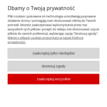
Dbamy o Twoją prywatność
INFORMACJE
Pliki cookies i pokrewne im technologie umożliwiają poprawne
działanie strony i pomagają nam dostosować ofertę do Twoich
O FIRMIE
potrzeb. Możesz zaakceptować wykorzystanie przez nas
wszystkich tych plików i przejść do sklepu lub dostosować użycie
plików do swoich preferencji, wybierając opcję "Dostosuj zgody".
Więcej o plikach cookies przeczytasz w naszej Polityce
prywatności.
oleje-smary.pl
| Platforma zakupowa środków smarnych firmy ALVESTA |
zaakceptuj tylko niezbędne
Oleje przemysłowe | Smary dla przemysłu spożywczego | Olej do sprężarek
| Olej hydrauliczny Fuchs | Olej transformatorowy | Olej turbinowy | Smary
dostosuj zgody
techniczne | Smary plastyczne | Smar do łożysk | Smar litowy | Smar
wapniowy | Oleje chłodnicze |
Chłodziwo do obróbki metali
| Olej do
zaakceptuj wszystkie
prowadnic | Smar Fuchs | Smar Shell | Oleje Eni AGIP | Smar JAX
pokaż pełną wersję strony
Sklep internetowy Shoper.pl