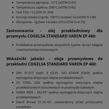
Temperatura płynięcia: -12°C (ASTM D-97)
Temperatura zapłonu: 290°C (ASTM D-92)
Test FZG: >12 (DIN 51.354)
Korozja miedzi (3 godz. 100°C): stopień 1a (ASTM D-130)
Obciążenie - kg (test 4 kulek): 315 (ASTM D-4172)
Zastosowania -
olej przekładniowy dla
przemysłu
COGELSA STANDARD VAREN EP 460
:
Przekładnie przemysłowe: wszystkich typów, skrzyń biegów
i mechanizmów różnicowych.
Wskaźniki jakości -
oleje przemysłowe do
przekładni COGELSA STANDARD VAREN EP 460
:
DIN 51.517 część 3 (CLP), ISO 6743/6 (CKD): spełnia
wymagania dotyczące olejów przekładniowych
US STEEL 224: spełnia wymagania dotyczące olejów
przekładniowych stosowanych w przemyśle stalowym
AGMA 9005 – E02-EP: spełnia wymagania dotyczące olejów
przekładniowych
David Brown 51.53.101: zatwierdzony przez producenta
przekładni