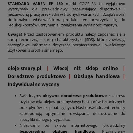
STANDARD VAREN EP 150
marki
COGELSA
to wyjątkowo
wytrzymały
olej przekładniowy
, zapewniający długotrwałą i
niezawodną pracę przekładni w trudnych warunkach. Dzięki swoim
doskonałym właściwościom, produkt ten przyczynia się do
redukcji kosztów utrzymania i zwiększenia wydajności maszyn.
Uwaga!
Przed zastosowaniem produktu należy zapoznać się z
kartą techniczną i kartą charakterystyki (SDS), które zawierają
szczegółowe informacje dotyczące bezpieczeństwa i właściwego
użytkowania środka smarnego.
oleje-smary.pl
|
Więcej niż sklep online
|
D
oradztwo produktowe
|
Obsługa handlowa
|
Indywidualne wyceny
Świadczymy
aktywne doradztwo produktowe
z zakresu
użytkowania olejów przemysłowych, smarów technicznych
oraz płynów eksploatacyjnych. Nasi doświadczeni technicy
zaproponują optymalne rozwiązania dostosowane do
specyfiki danego przypadku.
Niezależnie od sklepu internetowego, prowadzimy
bezpośrednią obsługę handlową
. Przyjmujemy