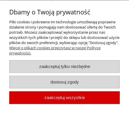
Dbamy o Twoją prywatność
INFORMACJE
Pliki cookies i pokrewne im technologie umożliwiają poprawne
działanie strony i pomagają nam dostosować ofertę do Twoich
O FIRMIE
potrzeb. Możesz zaakceptować wykorzystanie przez nas
wszystkich tych plików i przejść do sklepu lub dostosować użycie
plików do swoich preferencji, wybierając opcję "Dostosuj zgody".
Więcej o plikach cookies przeczytasz w naszej Polityce
prywatności.
oleje-smary.pl
| Platforma zakupowa środków smarnych firmy ALVESTA |
zaakceptuj tylko niezbędne
Oleje przemysłowe | Smary dla przemysłu spożywczego | Olej do sprężarek
| Olej hydrauliczny Fuchs | Olej transformatorowy | Olej turbinowy | Smary
dostosuj zgody
techniczne | Smary plastyczne | Smar do łożysk | Smar litowy | Smar
wapniowy | Oleje chłodnicze |
Chłodziwo do obróbki metali
| Olej do
zaakceptuj wszystkie
prowadnic | Smar Fuchs | Smar Shell | Oleje Eni AGIP | Smar JAX
pokaż pełną wersję strony
Sklep internetowy Shoper.pl