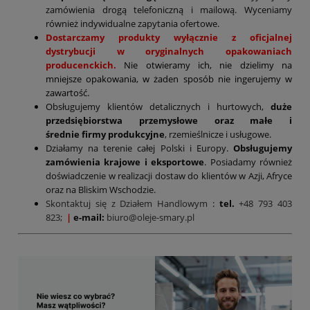
zamówienia drogą telefoniczną i mailową. Wyceniamy
również indywidualne zapytania ofertowe.
Dostarczamy produkty wyłącznie z oficjalnej
dystrybucji w oryginalnych opakowaniach
producenckich.
Nie otwieramy ich, nie dzielimy na
mniejsze opakowania, w żaden sposób nie ingerujemy w
zawartość.
Obsługujemy klientów detalicznych i hurtowych,
duże
przedsiębiorstwa przemysłowe oraz małe i
średnie firmy produkcyjne
, rzemieślnicze i usługowe.
Działamy na terenie całej Polski i Europy.
Obsługujemy
zamówienia krajowe i eksportowe
. Posiadamy również
doświadczenie w realizacji dostaw do klientów w Azji, Afryce
oraz na Bliskim Wschodzie.
Skontaktuj się z Działem Handlowym
:
tel.
+48 793 403
823;
|
e-mail:
biuro@oleje-smary.pl