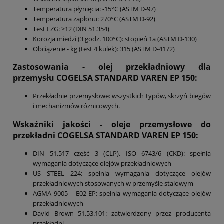
Temperatura płynięcia: -15°C (ASTM D-97)
Temperatura zapłonu: 270°C (ASTM D-92)
Test FZG: >12 (DIN 51.354)
Korozja miedzi (3 godz. 100°C): stopień 1a (ASTM D-130)
Obciążenie - kg (test 4 kulek): 315 (ASTM D-4172)
Zastosowania -
olej przekładniowy dla
przemysłu
COGELSA STANDARD VAREN EP 150
:
Przekładnie przemysłowe: wszystkich typów, skrzyń biegów
i mechanizmów różnicowych.
Wskaźniki jakości -
oleje przemysłowe do
przekładni COGELSA STANDARD VAREN EP 150
:
DIN 51.517 część 3 (CLP), ISO 6743/6 (CKD): spełnia
wymagania dotyczące olejów przekładniowych
US STEEL 224: spełnia wymagania dotyczące olejów
przekładniowych stosowanych w przemyśle stalowym
AGMA 9005 – E02-EP: spełnia wymagania dotyczące olejów
przekładniowych
David Brown 51.53.101: zatwierdzony przez producenta
przekładni