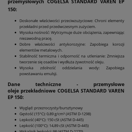
przemysłowych COGELSA STANDARD VAREN EP
150:
Doskonałe właściwości przeciwzużyciowe: Chroni elementy
przekładni przed przedwczesnym zużyciem.
Wysoka nośność: Wytrzymuje duże obciążenia, zapewniając
niezawodną pracę.
Dobre właściwości antykorozyjne: Zapobiega korozji
elementów metalowych.
Stabilność termiczna i odporność na utlenianie: Zmniejsza
tworzenie się osadów i wydłuża żywotność oleju.
Wysoka zdolność oddzielania wody: Zapobiega
powstawaniu emulsji.
Dane techniczne - przemysłowe
oleje przekładniowe
COGELSA STANDARD VAREN
EP 150
:
Wygląd: przezroczysty/bursztynowy
Gęstość (15°C): 0,89 g/cm³ (ASTM D-1298)
Lepkość (40°C): 150 cSt (ASTM D-445)
Lepkość (100°C): 14,89 cSt (ASTM D-445)
Wskaźnik lepkości: 98 (ASTM D-2270)