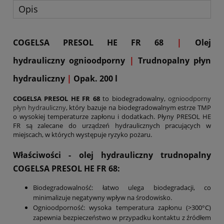
Opis
COGELSA PRESOL HE FR 68
|
Olej
hydrauliczny ognioodporny
|
Trudnopalny płyn
hydrauliczny
|
Opak. 200 l
COGELSA PRESOL HE FR 68
to biodegradowalny,
ognioodporny
płyn hydrauliczny
, który bazuje na biodegradowalnym estrze TMP
o wysokiej temperaturze zapłonu i dodatkach. Płyny PRESOL HE
FR są zalecane do urządzeń hydraulicznych pracujących w
miejscach, w których występuje ryzyko pożaru.
Właściwości - olej hydrauliczny trudnopalny
COGELSA PRESOL HE FR 68:
Biodegradowalność: łatwo ulega biodegradacji, co
minimalizuje negatywny wpływ na środowisko.
Ognioodporność: wysoka temperatura zapłonu (>300°C)
zapewnia bezpieczeństwo w przypadku kontaktu z źródłem