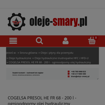
»
»
Jesteś w:
Strona główna
Oleje i płyny dla przemysłu
»
»
Oleje hydrauliczne
Oleje hydrauliczne trudnopalne HFC i HFD-U
»
COGELSA PRESOL HE FR 68 - 200 l - ognioodporny olej hydrauliczny
COGELSA PRESOL HE FR 68 - 200 l -
ognioodporny olej hydrauliczny