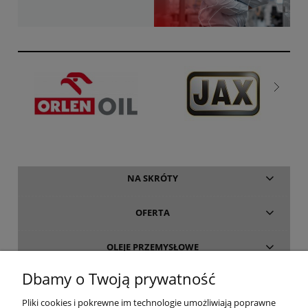
NA SKRÓTY
OFERTA
OLEJE PRZEMYSŁOWE
Dbamy o Twoją prywatność
INFORMACJE
Pliki cookies i pokrewne im technologie umożliwiają poprawne