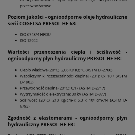
przeciwpożarowe
Poziom jakości - ognioodporne oleje hydrauliczne
serii COGELSA PRESOL HE 68:
ISO 6743/4 HFDU
ISO 12922
Wartości przenoszenia ciepła i ściśliwość -
ognioodporny płyn hydrauliczny PRESOL HE FR:
Ciepło właściwe (20°C): 2,06 KJ/ Kg °C (ASTM D -2766)
Współczynnik rozszerzalności cieplnej (20°): 6x 10⁻⁴ (ASTM
D-1903)
Przewodność cieplna (20°C): 0,17 (ASTM D-2717)
Wytrzymałość dielektryczna: 30 kV (ASTM D-877)
Ściśliwość (20°C/ 210 Kg/cm²): 5,3 x 10⁶ cm²/N (ASTM D-
6793)
Zgodność z elastomerami
- ognioodporny płyn
hydrauliczny PRESOL HE FR: