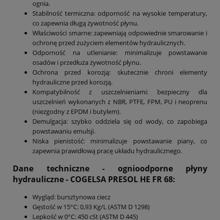
ognia.
Stabilność termiczna: odporność na wysokie temperatury,
co zapewnia długą żywotność płynu.
Właściwości smarne: zapewniają odpowiednie smarowanie i
ochronę przed zużyciem elementów hydraulicznych.
Odporność na utlenianie: minimalizuje powstawanie
osadów i przedłuża żywotność płynu.
Ochrona przed korozją: skutecznie chroni elementy
hydrauliczne przed korozją.
Kompatybilność z uszczelnieniami: bezpieczny dla
uszczelnień wykonanych z NBR, PTFE, FPM, PU i neoprenu
(niezgodny z EPDM i butylem).
Demulgacja: szybko oddziela się od wody, co zapobiega
powstawaniu emulsji.
Niska pienistość: minimalizuje powstawanie piany, co
zapewnia prawidłową pracę układu hydraulicznego.
Dane techniczne - ognioodporne płyny
hydrauliczne -
COGELSA PRESOL HE FR 68
:
Wygląd: bursztynowa ciecz
Gęstość w 15°C: 0,93 Kg/L (ASTM D 1298)
Lepkość w 0°C: 450 cSt (ASTM D 445)