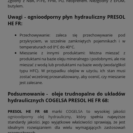
Zgodny z NBR, PTFE, FPM, PU, neoprenem. Niezgodny z EPDM,
butylem.
Uwagi -
ognioodporny płyn hydrauliczny PRESOL
HE FR:
Przechowywanie: zaleca się przechowywanie pod
przykryciem, w szczelnie zamkniętych pojemnikach i w
temperaturach od 0°C do 40°C.
Mieszanie z innymi produktami: Można mieszać z
produktami na bazie oleju mineralnego i podobnymi, ale nie
mieszać z wodą lub produktami na bazie wody (woda/glikol
typu HFC). W przypadku olejów w użyciu, ich stan musi
zostać wcześniej przeanalizowany, aby ocenić, czy mieszanie
jest zalecane.
Podsumowanie
-
oleje trudnopalne do układów
hydraulicznych
COGELSA PRESOL HE FR 68:
PRESOL HE FR 68
marki
COGELSA
to wysokiej jakości
ognioodporny olej hydrauliczny
, który spełnia najwyższe
standardy jakości. Jego wyjątkowe właściwości sprawiają, że jest
idealnym rozwiązaniem dla wielu wymagających zastosowań
przemysłowych.