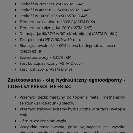
Lepkość w 20°C: 158 cSt (ASTM D 445)
Lepkość w 40°C: 62 – 74 cSt (ASTM D 445)
Lepkość w 100°C: 12,9 cSt (ASTM D 445)
Temperatura zapłonu: > 300°C (ASTM D 92)
Temperatura płynięcia: -20°C (ASTM D 97)
Demulgacja: 40/37/3 w 30’ ml/ml/ml(min) (ASTM D 1401)
Test pienienia 25°C: 30/0 w 10’ min.
Biodegradowalność: > 60% (łatwa biodegradowalność)
(OECD 301 B)
Zawartość wody: < 0,05% (KF)
Test korozji: zaliczony (ASTM D 665)
Test Tost: 200 h. (ASTM D 943)
Zastosowania -
olej hydrauliczny ognioodporny -
C
OGELSA PRESOL HE FR 68
:
Przemysł ciężki: maszyny do topienia metali, mechanizmy
załadunku i rozładunku pieców
Przemysł stalowy: systemy hydrauliczne w hutach i wytopie
stali
Górnictwo: kopalnie węgla
Wszystkie zastosowania, gdzie wymagana jest wysoka
biodegradowalność płynu hydraulicznego i bezpieczeństwo