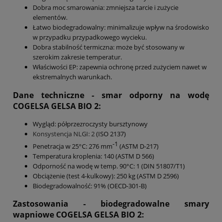
Dobra moc smarowania: zmniejsza tarcie i zużycie
elementów.
Łatwo biodegradowalny: minimalizuje wpływ na środowisko
w przypadku przypadkowego wycieku.
Dobra stabilność termiczna: może być stosowany w
szerokim zakresie temperatur.
Właściwości EP: zapewnia ochronę przed zużyciem nawet w
ekstremalnych warunkach.
Dane techniczne - smar odporny na wodę
COGELSA
GELSA BIO 2
:
Wygląd: półprzezroczysty bursztynowy
Konsystencja NLGI: 2
(ISO 2137)
-1
Penetracja w 25°C: 276 mm
(ASTM D-217)
Temperatura kroplenia: 140 (ASTM D 566)
Odporność na wodę w temp. 90°C: 1 (DIN 51807/T1)
Obciążenie (test 4-kulkowy): 250 kg (ASTM D 2596)
Biodegradowalność: 91% (OECD-301-B)
Zastosowania - biodegradowalne smary
wapniowe COGELSA
GELSA BIO 2
: