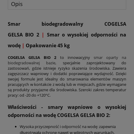
Opis
Smar biodegradowalny COGELSA
GELSA BIO 2
|
Smar o wysokiej odporności na
wodę
|
Opakowanie 45 kg
COGELSA GELSA BIO 2
to innowacyjny
smar oparty na
biodegradowalnej bazie
, specjalnie zaprojektowany do
zastosowań, gdzie istnieje ryzyko skażenia środowiska. Zawiera
zagęszczacz wapniowy i dodatki poprawiające wydajność. Dzięki
swojej formule jest idealny do smarowania elementów maszyn
pracujących w kontakcie z wodą lub w miejscach, gdzie wymagane
są produkty przyjazne dla środowiska. Szeroki zakres temperatur
pracy: od -20 do +120°C.
Właściwości - smary wapniowe o wysokiej
odporności na wodę COGELSA
GELSA BIO 2
:
Wysoka przyczepność i odporność na wodę: zapewnia
długotrwałą ochronę nawet w wilgotnych warunkach.