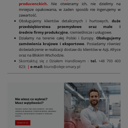
producenckich.
Nie otwieramy ich, nie dzielimy na
mniejsze opakowania, w żaden sposób nie ingerujemy w
zawartość.
Obsługujemy klientów detalicznych i hurtowych,
duże
przedsiębiorstwa przemysłowe oraz małe i
średnie firmy produkcyjne
, rzemieślnicze i usługowe.
Działamy na terenie całej Polski i Europy.
Obsługujemy
zamówienia krajowe i eksportowe
. Posiadamy również
doświadczenie w realizacji dostaw do klientów w Azji, Afryce
oraz na Bliskim Wschodzie.
Skontaktuj się z Działem Handlowym
:
tel.
+48 793 403
823;
|
e-mail:
biuro@oleje-smary.pl