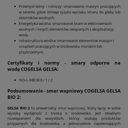
Przemysł leśny i rolniczy: smarowanie maszyn pracujących
w terenie, gdzie istnieje ryzyko wycieku smaru do gleby lub
zbiorników wodnych.
Energetyka wodna: smarowanie bram w elektrowniach
wodnych i innych elementów związanych z eksploatacją
wody.
Infrastruktura wodna: smarowanie elementów maszyn i
urządzeń pracujących w środowisku morskim lub
przybrzeżnym.
Certyfikaty i normy - smary odporne na
wodę COGELSA
GELSA
:
ISO-L-XBCIB 0 / 1 / 2
Podsumowanie - smar wapniowy COGELSA GELSA
BIO 2:
GELSA BIO 2
to uniwersalny
smar wapniowy
, który łączy w sobie
wysoką wydajność z troską o środowisko. Jest idealnym
rozwiązaniem dla wszystkich, którzy szukają produktów
przyjaznych dla środowiska, a jednocześnie zapewniających