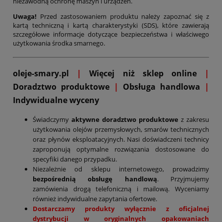
niezawodną ochronę maszyn i urządzeń.
Uwaga!
Przed zastosowaniem produktu należy zapoznać się z
kartą techniczną i kartą charakterystyki (SDS), które zawierają
szczegółowe informacje dotyczące bezpieczeństwa i właściwego
użytkowania środka smarnego.
oleje-smary.pl
|
Więcej niż sklep online
|
D
oradztwo produktowe
|
Obsługa handlowa
|
Indywidualne wyceny
Świadczymy
aktywne doradztwo produktowe
z zakresu
użytkowania olejów przemysłowych, smarów technicznych
oraz płynów eksploatacyjnych. Nasi doświadczeni technicy
zaproponują optymalne rozwiązania dostosowane do
specyfiki danego przypadku.
Niezależnie od sklepu internetowego, prowadzimy
bezpośrednią obsługę handlową
. Przyjmujemy
zamówienia drogą telefoniczną i mailową. Wyceniamy
również indywidualne zapytania ofertowe.
Dostarczamy produkty wyłącznie z oficjalnej
dystrybucji w oryginalnych opakowaniach