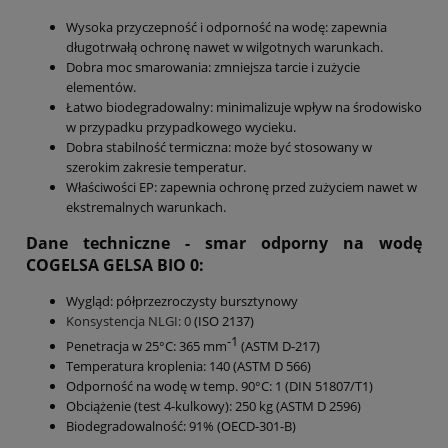
Wysoka przyczepność i odporność na wodę: zapewnia
długotrwałą ochronę nawet w wilgotnych warunkach.
Dobra moc smarowania: zmniejsza tarcie i zużycie
elementów.
Łatwo biodegradowalny: minimalizuje wpływ na środowisko
w przypadku przypadkowego wycieku.
Dobra stabilność termiczna: może być stosowany w
szerokim zakresie temperatur.
Właściwości EP: zapewnia ochronę przed zużyciem nawet w
ekstremalnych warunkach.
Dane techniczne - smar odporny na wodę
COGELSA
GELSA BIO 0
:
Wygląd: półprzezroczysty bursztynowy
Konsystencja NLGI: 0
(ISO 2137)
-1
Penetracja w 25°C: 365 mm
(ASTM D-217)
Temperatura kroplenia: 140 (ASTM D 566)
Odporność na wodę w temp. 90°C: 1 (DIN 51807/T1)
Obciążenie (test 4-kulkowy): 250 kg (ASTM D 2596)
Biodegradowalność: 91% (OECD-301-B)