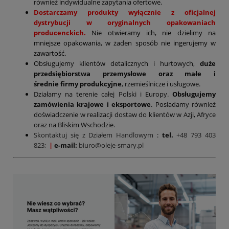
również indywidualne zapytania ofertowe.
Dostarczamy produkty wyłącznie z oficjalnej
dystrybucji w oryginalnych opakowaniach
producenckich.
Nie otwieramy ich, nie dzielimy na
mniejsze opakowania, w żaden sposób nie ingerujemy w
zawartość.
Obsługujemy klientów detalicznych i hurtowych,
duże
przedsiębiorstwa przemysłowe oraz małe i
średnie firmy produkcyjne
, rzemieślnicze i usługowe.
Działamy na terenie całej Polski i Europy.
Obsługujemy
zamówienia krajowe i eksportowe
. Posiadamy również
doświadczenie w realizacji dostaw do klientów w Azji, Afryce
oraz na Bliskim Wschodzie.
Skontaktuj się z Działem Handlowym
:
tel.
+48 793 403
823;
|
e-mail:
biuro@oleje-smary.pl