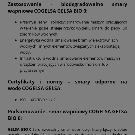
Zastosowania - biodegradowalne smary
wapniowe COGELSA
GELSA BIO 0
:
Przemysł leśny i rolniczy: smarowanie maszyn pracujących
w terenie, gdzie istnieje ryzyko wycieku smaru do gleby lub
zbiorników wodnych.
Energetyka wodna: smarowanie bram w elektrowniach
wodnych i innych elementów związanych z eksploatacją
wody.
Infrastruktura wodna: smarowanie elementów maszyn i
urządzeń pracujących w środowisku morskim lub
przybrzeżnym.
Certyfikaty i normy - smary odporne na
wodę COGELSA
GELSA
:
ISO-L-XBCIB 0 / 1 / 2
Podsumowanie - smar wapniowy COGELSA GELSA
BIO 0:
GELSA BIO 0
to uniwersalny
smar wapniowy
, który łączy w sobie
wysoką wydajność z troską o środowisko. Jest idealnym