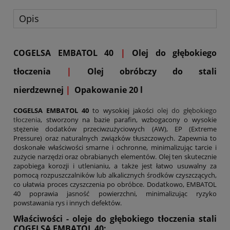
Opis
COGELSA
EMBATOL 40
|
Olej do głębokiego
tłoczenia
|
Olej obróbczy do stali
nierdzewnej
|
Opakowanie 20 l
COGELSA EMBATOL 40
to wysokiej jakości
olej do głębokiego
tłoczenia
, stworzony na bazie parafin, wzbogacony o wysokie
stężenie dodatków przeciwzużyciowych (AW), EP (Extreme
Pressure) oraz naturalnych związków tłuszczowych. Zapewnia to
doskonałe właściwości smarne i ochronne, minimalizując tarcie i
zużycie narzędzi oraz obrabianych elementów. Olej ten skutecznie
zapobiega korozji i utlenianiu, a także jest łatwo usuwalny za
pomocą rozpuszczalników lub alkalicznych środków czyszczących,
co ułatwia proces czyszczenia po obróbce. Dodatkowo, EMBATOL
40 poprawia jasność powierzchni, minimalizując ryzyko
powstawania rys i innych defektów.
Właściwości - oleje do głębokiego tłoczenia stali
COGELSA EMBATOL 40: