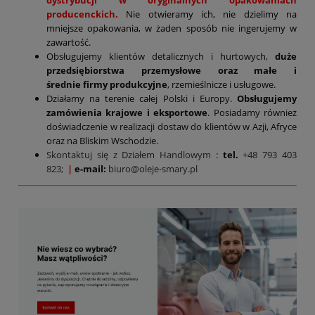
dystrybucji w oryginalnych opakowaniach
producenckich.
Nie otwieramy ich, nie dzielimy na
mniejsze opakowania, w żaden sposób nie ingerujemy w
zawartość.
Obsługujemy klientów detalicznych i hurtowych,
duże
przedsiębiorstwa przemysłowe oraz małe i
średnie firmy produkcyjne
, rzemieślnicze i usługowe.
Działamy na terenie całej Polski i Europy.
Obsługujemy
zamówienia krajowe i eksportowe
. Posiadamy również
doświadczenie w realizacji dostaw do klientów w Azji, Afryce
oraz na Bliskim Wschodzie.
Skontaktuj się z Działem Handlowym
:
tel.
+48 793 403
823;
|
e-mail:
biuro@oleje-smary.pl