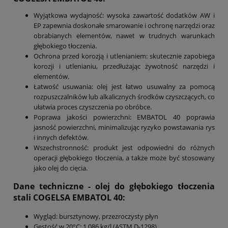
Wyjątkowa wydajność: wysoka zawartość dodatków AW i
EP zapewnia doskonałe smarowanie i ochronę narzędzi oraz
obrabianych elementów, nawet w trudnych warunkach
głębokiego tłoczenia.
Ochrona przed korozją i utlenianiem: skutecznie zapobiega
korozji i utlenianiu, przedłużając żywotność narzędzi i
elementów.
Łatwość usuwania: olej jest łatwo usuwalny za pomocą
rozpuszczalników lub alkalicznych środków czyszczących, co
ułatwia proces czyszczenia po obróbce.
Poprawa jakości powierzchni: EMBATOL 40 poprawia
jasność powierzchni, minimalizując ryzyko powstawania rys
i innych defektów.
Wszechstronność: produkt jest odpowiedni do różnych
operacji głębokiego tłoczenia, a także może być stosowany
jako olej do cięcia.
Dane techniczne - olej do głębokiego tłoczenia
stali COGELSA EMBATOL 40:
Wygląd: bursztynowy, przezroczysty płyn
Gęstość w 20°C: 1,086 kg/l (ASTM D-1298)