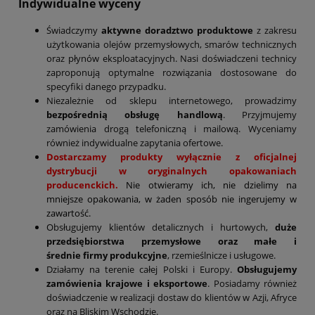
Indywidualne wyceny
Świadczymy
aktywne doradztwo produktowe
z zakresu
użytkowania olejów przemysłowych, smarów technicznych
oraz płynów eksploatacyjnych. Nasi doświadczeni technicy
zaproponują optymalne rozwiązania dostosowane do
specyfiki danego przypadku.
Niezależnie od sklepu internetowego, prowadzimy
bezpośrednią obsługę handlową
. Przyjmujemy
zamówienia drogą telefoniczną i mailową. Wyceniamy
również indywidualne zapytania ofertowe.
Dostarczamy produkty wyłącznie z oficjalnej
dystrybucji w oryginalnych opakowaniach
producenckich.
Nie otwieramy ich, nie dzielimy na
mniejsze opakowania, w żaden sposób nie ingerujemy w
zawartość.
Obsługujemy klientów detalicznych i hurtowych,
duże
przedsiębiorstwa przemysłowe oraz małe i
średnie firmy produkcyjne
, rzemieślnicze i usługowe.
Działamy na terenie całej Polski i Europy.
Obsługujemy
zamówienia krajowe i eksportowe
. Posiadamy również
doświadczenie w realizacji dostaw do klientów w Azji, Afryce
oraz na Bliskim Wschodzie.