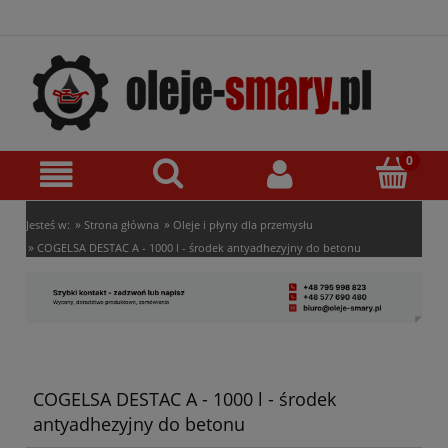
»
»
Jesteś w:
Strona główna
Oleje i płyny dla przemysłu
»
COGELSA DESTAC A - 1000 l - środek antyadhezyjny do betonu
COGELSA DESTAC A - 1000 l - środek
antyadhezyjny do betonu