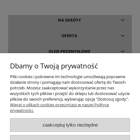
NA SKRÓTY
OFERTA
OLEJE PRZEMYSŁOWE
Dbamy o Twoją prywatność
INFORMACJE
Pliki cookies i pokrewne im technologie umożliwiają poprawne
działanie strony i pomagają nam dostosować ofertę do Twoich
O FIRMIE
potrzeb. Możesz zaakceptować wykorzystanie przez nas
wszystkich tych plików i przejść do sklepu lub dostosować użycie
plików do swoich preferencji, wybierając opcję "Dostosuj zgody".
Więcej o plikach cookies przeczytasz w naszej Polityce
prywatności.
oleje-smary.pl
| Platforma zakupowa środków smarnych firmy ALVESTA |
zaakceptuj tylko niezbędne
Oleje przemysłowe | Smary dla przemysłu spożywczego | Olej do sprężarek
| Olej hydrauliczny Fuchs | Olej transformatorowy | Olej turbinowy | Smary