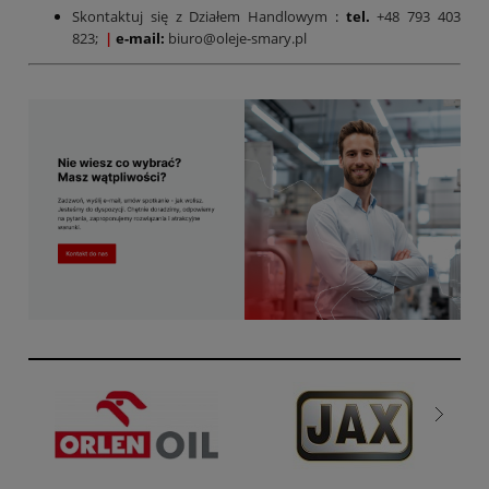
Skontaktuj się z Działem Handlowym
:
tel.
+48 793 403
823;
|
e-mail:
biuro@oleje-smary.pl