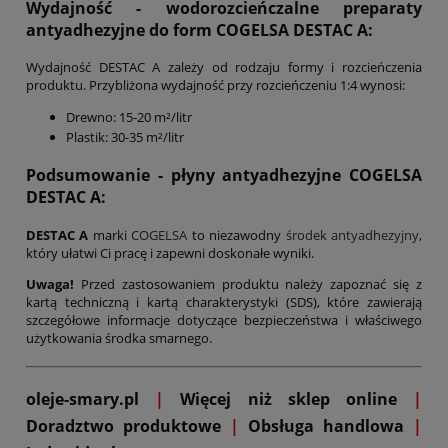
Wydajność - wodorozcieńczalne preparaty
antyadhezyjne do form COGELSA DESTAC A:
Wydajność DESTAC A zależy od rodzaju formy i rozcieńczenia
produktu. Przybliżona wydajność przy rozcieńczeniu 1:4 wynosi:
Drewno: 15-20 m²/litr
Plastik: 30-35 m²/litr
Podsumowanie
- płyny antyadhezyjne
COGELSA
DESTAC A
:
DESTAC A
marki
COGELSA
to niezawodny
środek antyadhezyjny
,
który ułatwi Ci pracę i zapewni doskonałe wyniki.
Uwaga!
Przed zastosowaniem produktu należy zapoznać się z
kartą techniczną i kartą charakterystyki (SDS), które zawierają
szczegółowe informacje dotyczące bezpieczeństwa i właściwego
użytkowania środka smarnego.
oleje-smary.pl
|
Więcej niż sklep online
|
D
oradztwo produktowe
|
Obsługa handlowa
|