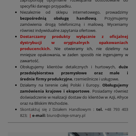
specyfiki danego przypadku.
Niezależnie od sklepu internetowego, prowadzimy
bezpośrednią obsługę handlową
. Przyjmujemy
zamówienia drogą telefoniczną i mailową. Wyceniamy
również indywidualne zapytania ofertowe.
Dostarczamy produkty wyłącznie z oficjalnej
dystrybucji w oryginalnych opakowaniach
producenckich.
Nie otwieramy ich, nie dzielimy na
mniejsze opakowania, w żaden sposób nie ingerujemy w
zawartość.
Obsługujemy klientów detalicznych i hurtowych,
duże
przedsiębiorstwa przemysłowe oraz małe i
średnie firmy produkcyjne
, rzemieślnicze i usługowe.
Działamy na terenie całej Polski i Europy.
Obsługujemy
zamówienia krajowe i eksportowe
. Posiadamy również
doświadczenie w realizacji dostaw do klientów w Azji, Afryce
oraz na Bliskim Wschodzie.
Skontaktuj się z Działem Handlowym
:
tel.
+48 793 403
823;
|
e-mail:
biuro@oleje-smary.pl