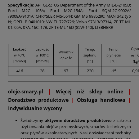
Specyfikacje:
API GL-5; US Department of the Army MIL-L-2105D;
Ford M2C 105A; Ford M2C-154A; Ford SQM-2C-9002A/
/9008A/9101A; CHRYSLER MS-5644; GM MS 9985290; MAN 342 typ
N; OPEL B 0401010; VW TL 727/726; Volvo 97313/97314; ZF TE-ML
01, 05A, 07A, 16C, 17B; ZF TE-ML 16D (85W-140); LIEBHERR
Gęst
Lepkość
Lepkość
Temp.
Temp.
Wskaźnik
w 40°C
w 100°C
zapłonu
płynięcia
w 15
lepkości
[mm²/s]
[mm²/s]
[°C]
[°C]
[kg/
416
28
97
220
-15
0,9
oleje-smary.pl
|
Więcej niż sklep online
|
D
oradztwo produktowe
|
Obsługa handlowa
|
Indywidualne wyceny
Świadczymy
aktywne doradztwo produktowe
z zakresu
użytkowania olejów przemysłowych, smarów technicznych
oraz płynów eksploatacyjnych. Nasi doświadczeni technicy
zaproponują optymalne rozwiązania dostosowane do