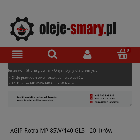
»
»
Jesteś w:
Strona główna
Oleje i płyny dla przemysłu
»
Oleje przekładniowe - przekładnie pojazdów
»
AGIP Rotra MP 85W/140 GL5 - 20 litrów
AGIP Rotra MP 85W/140 GL5 - 20 litrów