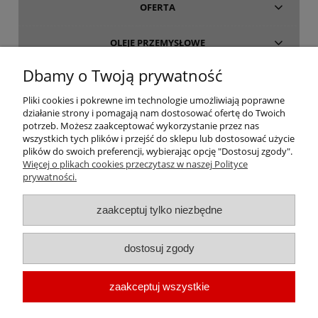
OFERTA
OLEJE PRZEMYSŁOWE
Dbamy o Twoją prywatność
INFORMACJE
Pliki cookies i pokrewne im technologie umożliwiają poprawne
działanie strony i pomagają nam dostosować ofertę do Twoich
O FIRMIE
potrzeb. Możesz zaakceptować wykorzystanie przez nas
wszystkich tych plików i przejść do sklepu lub dostosować użycie
plików do swoich preferencji, wybierając opcję "Dostosuj zgody".
Więcej o plikach cookies przeczytasz w naszej Polityce
prywatności.
oleje-smary.pl
| Platforma zakupowa środków smarnych firmy ALVESTA |
zaakceptuj tylko niezbędne
Oleje przemysłowe | Smary dla przemysłu spożywczego | Olej do sprężarek
| Olej hydrauliczny Fuchs | Olej transformatorowy | Olej turbinowy | Smary
dostosuj zgody
techniczne | Smary plastyczne | Smar do łożysk | Smar litowy | Smar
wapniowy | Oleje chłodnicze |
Chłodziwo do obróbki metali
| Olej do
zaakceptuj wszystkie
prowadnic | Smar Fuchs | Smar Shell | Oleje Eni AGIP | Smar JAX