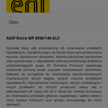
Opis
AGIP Rotra MP 85W/140 GL5
Wysokiej klasy olej przeznaczony do smarowania przekładni
hipoidalnych, charakteryzujący się bardzo dużą wytrzymałością na
wysokie, dynamiczne obciążenia. Wysoko-jakościowe parafinowe
oleje bazowe wraz z odpowiednio dobraną kombinację dodatków
uszlachetniających grupy EP /Extreme Pressure/ zapewniają
doskonałą ochronę przed zużyciem smarowanych elementów.
Zalecane są szczególnie do smarowania wysokoobciążonych
mechanicznych skrzyń biegów, tylnych mostów (przekładni
hipoidalnych), mechanizmów różnicowych, skrzyń rozdzielczych i
innych przekładni, do których producent zaleca olej o
właściwościach EP i klasy API GL-5. Może być również stosowany
do smarowania przekładni głównej (napędowej) i wałów odbioru
mocy maszyn rolniczych oraz sprzętu stosowanego do robót
ziemnych.