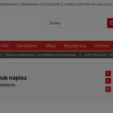
|
PRZYJMUJEMY ZAMÓWIENIA TELEFONICZNE
SZYBKA DOSTAWA W CAŁEJ POLSC
y NSF
Doradztwo
Misja
Współpraca
O firmie
»
»
Oleje przekładniowe - przekładnie przemysłowe
AGIP Blasia 320 - 20