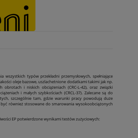
ia wszystkich typów przekładni przemysłowych, spełniające
akości oleje bazowe, uszlachetnione dodatkami takimi jak np.
h obrotach i niskich obciążeniach (CRC-L-42), oraz związki
iążeniach i małych szybkościach (CRCL-37). Zalecane są do
ych, szczególnie tam, gdzie warunki pracy powodują duże
ogą być również stosowane do smarowania wysokoobciążonych
ciwości EP potwierdzone wynikami testów zużyciowych: