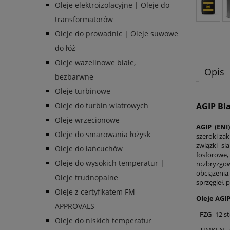
Oleje elektroizolacyjne | Oleje do
transformatorów
Oleje do prowadnic | Oleje suwowe
do łóż
Oleje wazelinowe białe,
Opis
bezbarwne
Oleje turbinowe
AGIP Bl
Oleje do turbin wiatrowych
Oleje wrzecionowe
AGIP (ENI
Oleje do smarowania łożysk
szeroki za
związki si
Oleje do łańcuchów
fosforowe,
Oleje do wysokich temperatur |
rozbryzgo
obciążenia
Oleje trudnopalne
sprzęgieł,
Oleje z certyfikatem FM
Oleje AGIP
APPROVALS
- FZG -12 s
Oleje do niskich temperatur