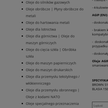
- TIMKEN - 
Oleje do silników gazowych
- 4-kulowie
Oleje obróbcze | Płyny obróbcze do
AGIP (ENI)
metali
- doskonał
Oleje do hartowania metali
Oleje dla lotnictwa
- brakiem k
kompatybiln
Oleje dla górnictwa | Oleje do
- doskona
maszyn górniczych
przypadku 
Oleje do cięcia szkła | Obróbka
- doskonał
szkła
Oleje AGI
Oleje do maszyn papierniczych
smarowania
Oleje do maszyn drukarskich
Oleje dla przemysłu tekstylnego /
SPECYFIKA
włókienniczego
BROWN S1.5
BLASIA 150,
Oleje dla przemysłu obronnego |
Oleje z kodami NATO
Oleje specjalnego przeznaczenia
Lepkość