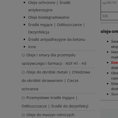
Oleje ochronne | Środki
wg ISO VG
antykorozyjne
320
Oleje biodegradowalne
Środki myjące | Odtłuszczanie |
oleje-s
Dezynfekcja
Środki antyadhezyjne do betonu
Świ
eksp
Inne
Nie
Oleje i smary dla przemysłu
mail
Dos
spożywczego i farmacji - NSF H1 - H3
dzie
Oleje do obróbki metali | Chłodziwa
Obs
rzem
do obróbki skrawaniem | Ciecze
Dzia
dost
ochronne
Sko
Przemysłowe środki myjące |
Odtłuszczacze | Środki do dezynfekcji
Oleje do maszyn rolniczych