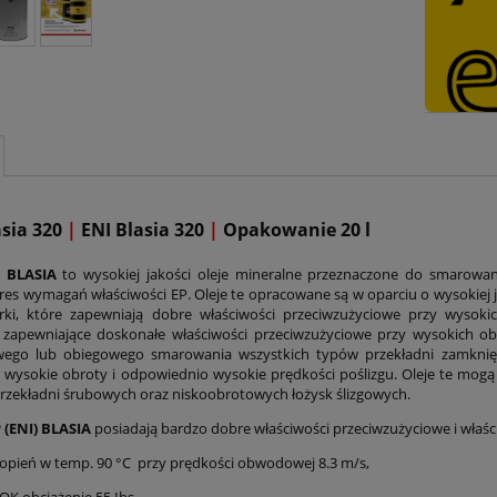
asia 320
|
ENI Blasia 320
|
Opakowanie 20 l
) BLASIA
to wysokiej jakości oleje mineralne przeznaczone do smarowan
kres wymagań właściwości EP. Oleje te opracowane są w oparciu o wysokiej j
arki, które zapewniają dobre właściwości przeciwzużyciowe przy wysokic
 zapewniające doskonałe właściwości przeciwzużyciowe przy wysokich obc
wego lub obiegowego smarowania wszystkich typów przekładni zamknięt
, wysokie obroty i odpowiednio wysokie prędkości poślizgu. Oleje te m
 przekładni śrubowych oraz niskoobrotowych łożysk ślizgowych.
 (ENI) BLASIA
posiadają bardzo dobre właściwości przeciwzużyciowe i właś
topień w temp. 90 °C
przy prędkości obwodowej 8.3 m/s,