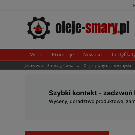
Menu
Promocje
Nowości
Certyfikat
»
»
Jesteś w:
Strona główna
Oleje i płyny dla przemysłu