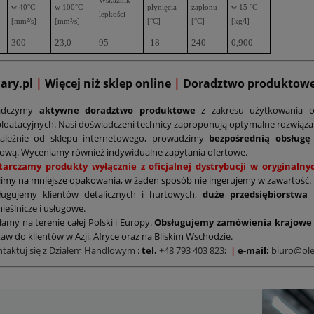
Wskaźnik
w 40°C
w 100°C
płynięcia
zapłonu
w 15 °C
lepkości
[mm²/s]
[mm²/s]
[°C]
[°C]
[kg/l]
300
23,0
95
-18
240
0,900
mary.pl
|
Więcej niż sklep online
|
D
oradztwo produktow
adczymy
aktywne doradztwo produktowe
z zakresu użytkowania o
loatacyjnych. Nasi doświadczeni technicy zaproponują optymalne rozwiąz
zależnie od sklepu internetowego, prowadzimy
bezpośrednią obsługę
ową. Wyceniamy również indywidualne zapytania ofertowe.
tarczamy produkty wyłącznie z oficjalnej dystrybucji w oryginal
limy na mniejsze opakowania, w żaden sposób nie ingerujemy w zawartość.
ługujemy klientów detalicznych i hurtowych,
duże przedsiębiorstwa
ieślnicze i usługowe.
łamy na terenie całej Polski i Europy.
Obsługujemy zamówienia krajowe 
aw do klientów w Azji, Afryce oraz na Bliskim Wschodzie.
ntaktuj się z Działem Handlowym
:
tel.
+48 793 403 823;
|
e-mail:
biuro@ole