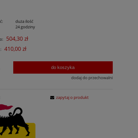
ć:
duża ilość
:
24 godziny
504,30 zł
o:
410,00 zł
:
do koszyka
.
dodaj do przechowalni
:
zapytaj o produkt