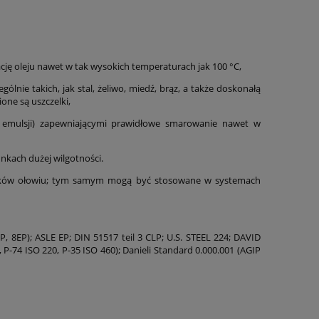
ację oleju nawet w tak wysokich temperaturach jak 100 °C,
ólnie takich, jak stal, żeliwo, miedź, brąz, a także doskonałą
one są uszczelki,
j emulsji) zapewniającymi prawidłowe smarowanie nawet w
nkach dużej wilgotności.
ązków ołowiu; tym samym mogą być stosowane w systemach
 8EP); ASLE EP; DIN 51517 teil 3 CLP; U.S. STEEL 224; DAVID
-74 ISO 220, P-35 ISO 460); Danieli Standard 0.000.001 (AGIP