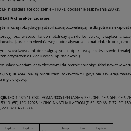
OK obciążenie 55 Ibs,
c EP: niezacierające obciążenie - 110 kg, obciążenie zespawania 280 kg.
 BLASIA charakteryzują się:
ą termiczną i oksydacyjną stabilnością pozwalającą na długotrwałą eksploat
orozyjności w stosunku do metali użytych do konstrukcji urządzenia, szczeg
ością, tj. brakiem niewłaściwego oddziaływania na materiał, z którego zrobi
łymi właściwościami deemulgującymi (odpornością na tworzenie trwałe
zanieczyszczenia układu wodą (np. stalownie ),
ymi właściwościami antyrdzewnymi skutecznie chroniąc układ nawet w waru
P (ENI) BLASIA
nie są produktami toksycznymi, gdyż nie zawierają zwi
 mgłą olejową.
CJE:
ISO 12925-1L-CKD; AGMA 9005-D94 (AGMA 2EP, 3EP, 4EP, 5EP, 6EP, 7EP,
3.101(5E); ISO 12925-1; CINCINNATI MILACRON (P-63 ISO 68, P-77 ISO 150, P
 220, 320, 460, 680)
Lepkość
Lepkość
Temp.
Temp.
Gęstość