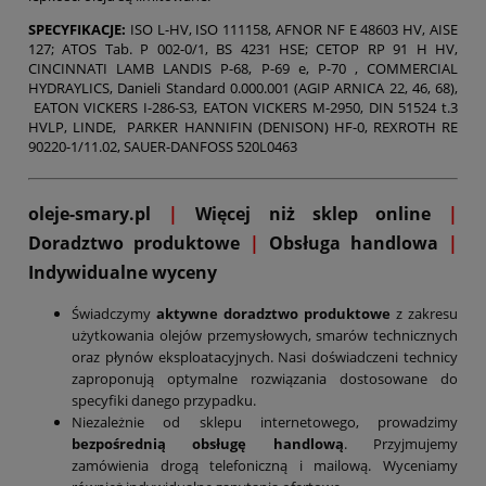
SPECYFIKACJE:
ISO L-HV, ISO 111158, AFNOR NF E 48603 HV, AISE
127; ATOS Tab.
P 002-0/1, BS 4231 HSE; CETOP RP 91 H HV,
CINCINNATI LAMB LANDIS P-68, P-69 e, P-70 , COMMERCIAL
HYDRAYLICS, Danieli Standard 0.000.001 (AGIP ARNICA 22, 46, 68),
EATON VICKERS I-286-S3, EATON VICKERS M-2950, DIN 51524 t.3
HVLP, LINDE, PARKER HANNIFIN (DENISON) HF-0, REXROTH RE
90220-1/11.02, SAUER-DANFOSS 520L0463
oleje-smary.pl
|
Więcej niż sklep online
|
D
oradztwo produktowe
|
Obsługa handlowa
|
Indywidualne wyceny
Świadczymy
aktywne doradztwo produktowe
z zakresu
użytkowania olejów przemysłowych, smarów technicznych
oraz płynów eksploatacyjnych. Nasi doświadczeni technicy
zaproponują optymalne rozwiązania dostosowane do
specyfiki danego przypadku.
Niezależnie od sklepu internetowego, prowadzimy
bezpośrednią obsługę handlową
. Przyjmujemy
zamówienia drogą telefoniczną i mailową. Wyceniamy