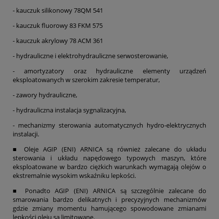
- kauczuk silikonowy 78QM 541
- kauczuk fluorowy 83 FKM 575
- kauczuk akrylowy 78 ACM 361
- hydrauliczne i elektrohydrauliczne serwosterowanie,
- amortyzatory oraz hydrauliczne elementy urządzeń
eksploatowanych w szerokim zakresie temperatur,
- zawory hydrauliczne,
- hydrauliczna instalacja sygnalizacyjna,
- mechanizmy sterowania automatycznych hydro-elektrycznych
instalacji.
■ Oleje AGIP (ENI) ARNICA są również zalecane do układu
sterowania i układu napędowego typowych maszyn, które
eksploatowane w bardzo ciężkich warunkach wymagają olejów o
ekstremalnie wysokim wskaźniku lepkości.
■ Ponadto AGIP (ENI) ARNICA są szczególnie zalecane do
smarowania bardzo delikatnych i precyzyjnych mechanizmów
gdzie zmiany momentu hamującego spowodowane zmianami
lepkości oleju są limitowane.