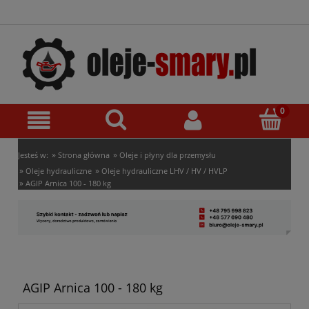
»
»
Jesteś w:
Strona główna
Oleje i płyny dla przemysłu
»
»
Oleje hydrauliczne
Oleje hydrauliczne LHV / HV / HVLP
»
AGIP Arnica 100 - 180 kg
AGIP Arnica 100 - 180 kg