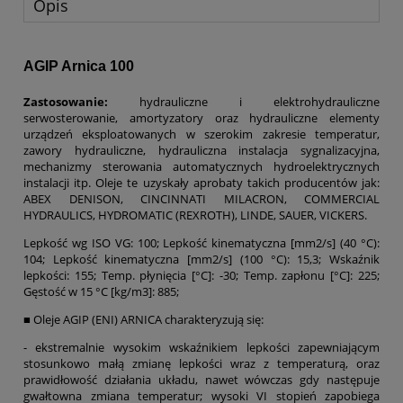
Opis
AGIP Arnica 100
Zastosowanie:
hydrauliczne i elektrohydrauliczne
serwosterowanie, amortyzatory oraz hydrauliczne elementy
urządzeń eksploatowanych w szerokim zakresie temperatur,
zawory hydrauliczne, hydrauliczna instalacja sygnalizacyjna,
mechanizmy sterowania automatycznych hydroelektrycznych
instalacji itp. Oleje te uzyskały aprobaty takich producentów jak:
ABEX DENISON, CINCINNATI MILACRON, COMMERCIAL
HYDRAULICS, HYDROMATIC (REXROTH), LINDE, SAUER, VICKERS.
Lepkość wg ISO VG: 100; Lepkość kinematyczna [mm2/s] (40 °C):
104; Lepkość kinematyczna [mm2/s] (100 °C): 15,3; Wskaźnik
lepkości: 155; Temp. płynięcia [°C]: -30; Temp. zapłonu [°C]: 225;
Gęstość w 15 °C [kg/m3]: 885;
■ Oleje AGIP (ENI) ARNICA charakteryzują się:
- ekstremalnie wysokim wskaźnikiem lepkości zapewniającym
stosunkowo małą zmianę lepkości wraz z temperaturą, oraz
prawidłowość działania układu, nawet wówczas gdy następuje
gwałtowna zmiana temperatur; wysoki VI stopień zapobiega