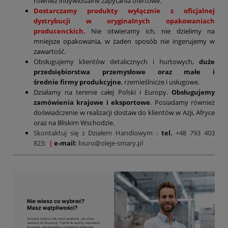
również indywidualne zapytania ofertowe.
Dostarczamy produkty wyłącznie z oficjalnej
dystrybucji w oryginalnych opakowaniach
producenckich.
Nie otwieramy ich, nie dzielimy na
mniejsze opakowania, w żaden sposób nie ingerujemy w
zawartość.
Obsługujemy klientów detalicznych i hurtowych,
duże
przedsiębiorstwa przemysłowe oraz małe i
średnie firmy produkcyjne
, rzemieślnicze i usługowe.
Działamy na terenie całej Polski i Europy.
Obsługujemy
zamówienia krajowe i eksportowe
. Posiadamy również
doświadczenie w realizacji dostaw do klientów w Azji, Afryce
oraz na Bliskim Wschodzie.
Skontaktuj się z Działem Handlowym
:
tel.
+48 793 403
823;
|
e-mail:
biuro@oleje-smary.pl