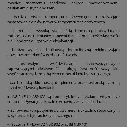
również znacznemu spadkowi lepkości spowodowanemu
działaniem dużych obciążeń,
- bardzo niską temperaturą krzepnięcia umożliwiającą
zastosowanie olejów nawet w temperaturach arktycznych,
- ekstremalnie wysoką stabilnością termiczną i oksydacyjną
/odporność na utlenianie/, zapewniającą niezmienność właściwości
oleju podczas długotrwałej eksploatacji,
- bardzo wysoką stabilnością hydrolityczną minimalizującą
powstawanie szlamów w obecności wody,
- doskonałymi właściwościami przeciwzużyciowymi
zapewniającymi efektywność i długą żywotność wszystkich
współpracujących ze sobą elementów układu hydraulicznego,
- bardzo niską skłonnością do pienienia oraz doskonałą ochroną
przed możliwością kawitacji.
■ AGIP (ENI) ARNICA są kompatybilne z metalami, włącznie ze
srebrem, używanym aktualnie w nowoczesnych układach.
■ Są również kompatybilne z elastomerami aktualnie stosowanymi
w systemach hydraulicznych, szczególnie:
- kauczuk nitrylowy 72 NBR 902 oraz 88 NBR 101