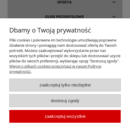
OFERTA
OLEJE PRZEMYSŁOWE
Dbamy o Twoją prywatność
INFORMACJE
Pliki cookies i pokrewne im technologie umożliwiają poprawne
działanie strony i pomagają nam dostosować ofertę do Twoich
O FIRMIE
potrzeb. Możesz zaakceptować wykorzystanie przez nas
wszystkich tych plików i przejść do sklepu lub dostosować użycie
plików do swoich preferencji, wybierając opcję "Dostosuj zgody".
Więcej o plikach cookies przeczytasz w naszej Polityce
prywatności.
oleje-smary.pl
| Platforma zakupowa środków smarnych firmy ALVESTA |
zaakceptuj tylko niezbędne
Oleje przemysłowe | Smary dla przemysłu spożywczego | Olej do sprężarek
| Olej hydrauliczny Fuchs | Olej transformatorowy | Olej turbinowy | Smary
dostosuj zgody
techniczne | Smary plastyczne | Smar do łożysk | Smar litowy | Smar
wapniowy | Oleje chłodnicze |
Chłodziwo do obróbki metali
| Olej do
zaakceptuj wszystkie
prowadnic | Smar Fuchs | Smar Shell | Oleje Eni AGIP | Smar JAX