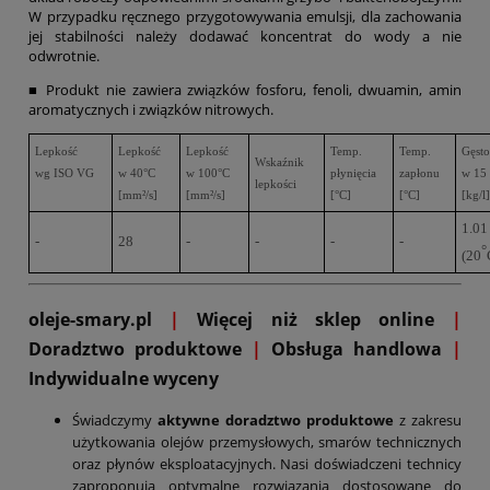
W przypadku ręcznego przygotowywania emulsji, dla zachowania
jej stabilności należy dodawać koncentrat do wody a nie
odwrotnie.
■ Produkt nie zawiera związków fosforu, fenoli, dwuamin, amin
aromatycznych i związków nitrowych.
Lepkość
Lepkość
Lepkość
Temp.
Temp.
Gęst
Wskaźnik
wg ISO VG
w 40°C
w 100°C
płynięcia
zapłonu
w 15
lepkości
[mm²/s]
[mm²/s]
[°C]
[°C]
[kg/l]
1.01
-
28
-
-
-
-
°
(20
oleje-smary.pl
|
Więcej niż sklep online
|
D
oradztwo produktowe
|
Obsługa handlowa
|
Indywidualne wyceny
Świadczymy
aktywne doradztwo produktowe
z zakresu
użytkowania olejów przemysłowych, smarów technicznych
oraz płynów eksploatacyjnych. Nasi doświadczeni technicy
zaproponują optymalne rozwiązania dostosowane do