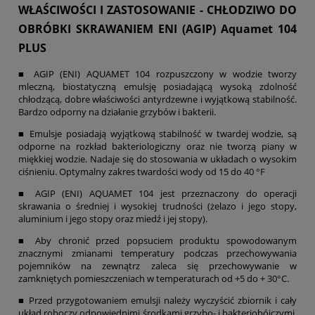
WŁAŚCIWOŚCI I ZASTOSOWANIE - CHŁODZIWO DO
OBRÓBKI SKRAWANIEM ENI (AGIP) Aquamet 104
PLUS
■ AGIP (ENI) AQUAMET 104 rozpuszczony w wodzie tworzy
mleczną, biostatyczną emulsję posiadającą wysoką zdolność
chłodzącą, dobre właściwości antyrdzewne i wyjątkową stabilność.
Bardzo odporny na działanie grzybów i bakterii.
■ Emulsje posiadają wyjątkową stabilność w twardej wodzie, są
odporne na rozkład bakteriologiczny oraz nie tworzą piany w
miękkiej wodzie. Nadaje się do stosowania w układach o wysokim
ciśnieniu. Optymalny zakres twardości wody od 15 do
40 °F
■ AGIP (ENI) AQUAMET 104 jest przeznaczony do operacji
skrawania o średniej i wysokiej trudności (żelazo i jego stopy,
aluminium i jego stopy oraz miedź i jej stopy).
■ Aby chronić przed popsuciem produktu spowodowanym
znacznymi zmianami temperatury podczas przechowywania
pojemników na zewnątrz zaleca się przechowywanie w
zamkniętych pomieszczeniach w temperaturach od +5 do +
30°C
.
■ Przed przygotowaniem emulsji należy wyczyścić zbiornik i cały
układ roboczy odpowiednimi środkami grzybo- i bakteriobójczymi.