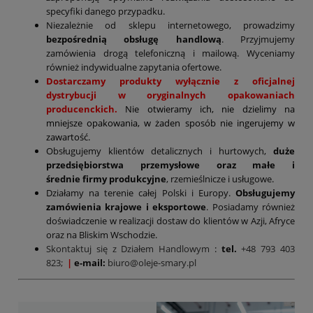
specyfiki danego przypadku.
Niezależnie od sklepu internetowego, prowadzimy
bezpośrednią obsługę handlową
. Przyjmujemy
zamówienia drogą telefoniczną i mailową. Wyceniamy
również indywidualne zapytania ofertowe.
Dostarczamy produkty wyłącznie z oficjalnej
dystrybucji w oryginalnych opakowaniach
producenckich.
Nie otwieramy ich, nie dzielimy na
mniejsze opakowania, w żaden sposób nie ingerujemy w
zawartość.
Obsługujemy klientów detalicznych i hurtowych,
duże
przedsiębiorstwa przemysłowe oraz małe i
średnie firmy produkcyjne
, rzemieślnicze i usługowe.
Działamy na terenie całej Polski i Europy.
Obsługujemy
zamówienia krajowe i eksportowe
. Posiadamy również
doświadczenie w realizacji dostaw do klientów w Azji, Afryce
oraz na Bliskim Wschodzie.
Skontaktuj się z Działem Handlowym
:
tel.
+48 793 403
823;
|
e-mail:
biuro@oleje-smary.pl