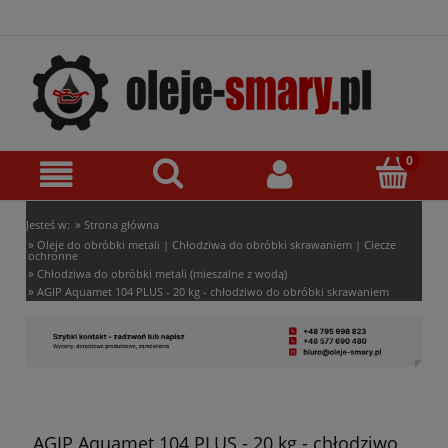
»
Jesteś w:
Strona główna
»
Oleje do obróbki metali | Chłodziwa do obróbki skrawaniem | Ciecze
ochronne
»
Chłodziwa do obróbki metali (mieszalne z wodą)
»
AGIP Aquamet 104 PLUS - 20 kg - chłodziwo do obróbki skrawaniem
AGIP Aquamet 104 PLUS - 20 kg - chłodziwo