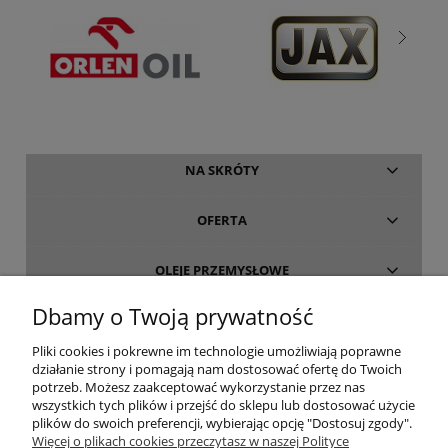
NA SKRÓTY
OFERTA
OLEJE PRZEMYSŁOWE
Dbamy o Twoją prywatność
INFORMACJE
Pliki cookies i pokrewne im technologie umożliwiają poprawne
działanie strony i pomagają nam dostosować ofertę do Twoich
O FIRMIE
potrzeb. Możesz zaakceptować wykorzystanie przez nas
wszystkich tych plików i przejść do sklepu lub dostosować użycie
plików do swoich preferencji, wybierając opcję "Dostosuj zgody".
Więcej o plikach cookies przeczytasz w naszej Polityce