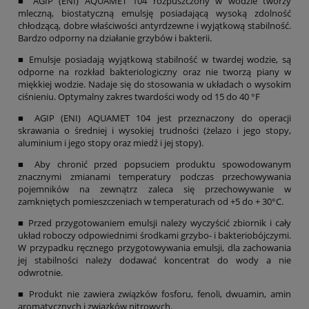
■ AGIP (ENI) AQUAMET 104 rozpuszczony w wodzie tworzy
mleczną, biostatyczną emulsję posiadającą wysoką zdolność
chłodzącą, dobre właściwości antyrdzewne i wyjątkową stabilność.
Bardzo odporny na działanie grzybów i bakterii.
■ Emulsje posiadają wyjątkową stabilność w twardej wodzie, są
odporne na rozkład bakteriologiczny oraz nie tworzą piany w
miękkiej wodzie. Nadaje się do stosowania w układach o wysokim
ciśnieniu. Optymalny zakres twardości wody od 15 do 40 °F
■ AGIP (ENI) AQUAMET 104 jest przeznaczony do operacji
skrawania o średniej i wysokiej trudności (żelazo i jego stopy,
aluminium i jego stopy oraz miedź i jej stopy).
■ Aby chronić przed popsuciem produktu spowodowanym
znacznymi zmianami temperatury podczas przechowywania
pojemników na zewnątrz zaleca się przechowywanie w
zamkniętych pomieszczeniach w temperaturach od +5 do + 30°C.
■ Przed przygotowaniem emulsji należy wyczyścić zbiornik i cały
układ roboczy odpowiednimi środkami grzybo- i bakteriobójczymi.
W przypadku ręcznego przygotowywania emulsji, dla zachowania
jej stabilności należy dodawać koncentrat do wody a nie
odwrotnie.
■ Produkt nie zawiera związków fosforu, fenoli, dwuamin, amin
aromatycznych i związków nitrowych.