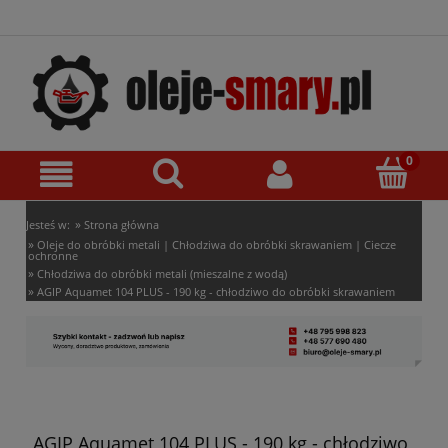
»
Jesteś w:
Strona główna
»
Oleje do obróbki metali | Chłodziwa do obróbki skrawaniem | Ciecze
ochronne
»
Chłodziwa do obróbki metali (mieszalne z wodą)
»
AGIP Aquamet 104 PLUS - 190 kg - chłodziwo do obróbki skrawaniem
AGIP Aquamet 104 PLUS - 190 kg - chłodziwo