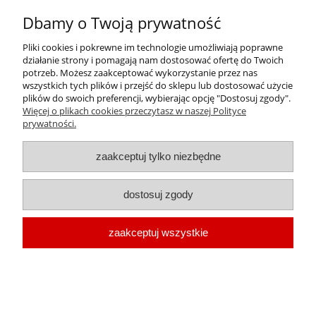
Dbamy o Twoją prywatność
Pliki cookies i pokrewne im technologie umożliwiają poprawne
działanie strony i pomagają nam dostosować ofertę do Twoich
potrzeb. Możesz zaakceptować wykorzystanie przez nas
wszystkich tych plików i przejść do sklepu lub dostosować użycie
plików do swoich preferencji, wybierając opcję "Dostosuj zgody".
Więcej o plikach cookies przeczytasz w naszej Polityce
prywatności.
zaakceptuj tylko niezbędne
dostosuj zgody
zaakceptuj wszystkie
Kluber Microlube GB 00 1 kg x 6
Cena:
1 880,54 zł