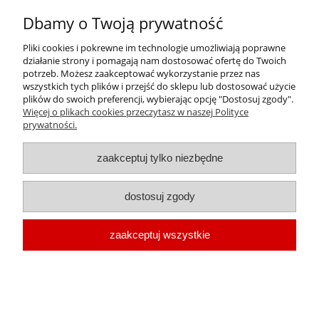
Dbamy o Twoją prywatność
Pliki cookies i pokrewne im technologie umożliwiają poprawne
działanie strony i pomagają nam dostosować ofertę do Twoich
potrzeb. Możesz zaakceptować wykorzystanie przez nas
wszystkich tych plików i przejść do sklepu lub dostosować użycie
plików do swoich preferencji, wybierając opcję "Dostosuj zgody".
AGIP Eni Rotra Truck Gear 80W-90 GL4+GL5 - 20
Więcej o plikach cookies przeczytasz w naszej Polityce
litrów
prywatności.
Cena:
zaakceptuj tylko niezbędne
688,80 zł
560,00 zł
Cena netto:
dostosuj zgody
zaakceptuj wszystkie