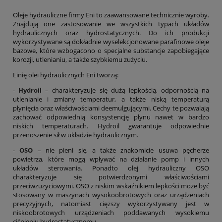
Oleje hydrauliczne firmy
Eni
to zaawansowane technicznie wyroby.
Znajdują one zastosowanie we wszystkich typach układów
hydraulicznych oraz hydrostatycznych. Do ich produkcji
wykorzystywane są dokładnie wyselekcjonowane parafinowe oleje
bazowe, które wzbogacono o specjalne substancje zapobiegające
korozji, utlenianiu, a także szybkiemu zużyciu.
Linię olei hydraulicznych Eni tworzą:
-
Hydroil
– charakteryzuje się dużą lepkością, odpornością na
utlenianie i zmiany temperatur, a także niską temperaturą
płynięcia oraz właściwościami deemulgującymi. Cechy te pozwalają
zachować odpowiednią konsystencję płynu nawet w bardzo
niskich temperaturach. Hydroil gwarantuje odpowiednie
przenoszenie sił w układzie hydraulicznym.
-
OSO
– nie pieni się, a także znakomicie usuwa pęcherze
powietrza, które mogą wpływać na działanie pomp i innych
układów sterowania. Ponadto olej hydrauliczny OSO
charakteryzuje się potwierdzonymi właściwościami
przeciwzużyciowymi. OSO z niskim wskaźnikiem lepkości może być
stosowany w maszynach wysokoobrotowych oraz urządzeniach
precyzyjnych, natomiast cięższy wykorzystywany jest w
niskoobrotowych urządzeniach poddawanych wysokiemu
ciśnieniu hydrostatycznemu.