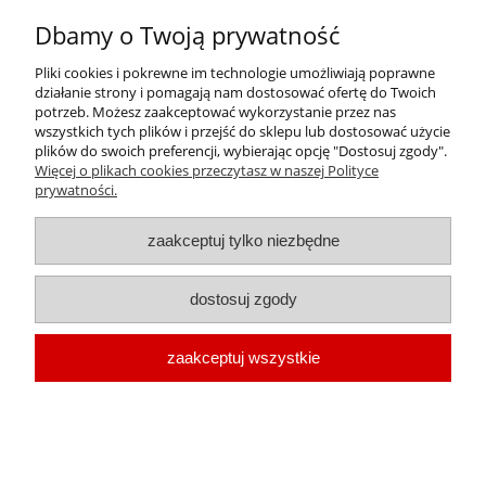
Dbamy o Twoją prywatność
Pliki cookies i pokrewne im technologie umożliwiają poprawne
działanie strony i pomagają nam dostosować ofertę do Twoich
potrzeb. Możesz zaakceptować wykorzystanie przez nas
wszystkich tych plików i przejść do sklepu lub dostosować użycie
plików do swoich preferencji, wybierając opcję "Dostosuj zgody".
Więcej o plikach cookies przeczytasz w naszej Polityce
prywatności.
zaakceptuj tylko niezbędne
AGIP OSO D 46 - 20 l
dostosuj zgody
Cena:
456,07 zł
zaakceptuj wszystkie
370,79 zł
Cena netto: