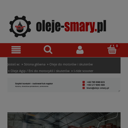
»
»
Jesteś w:
Strona główna
Oleje do motorów i skuterów
»
»
Oleje Agip / Eni do motocykli i skuterów
I-ride scooter