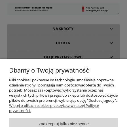
NA SKRÓTY
OFERTA
OLEJE PRZEMYSŁOWE
Dbamy o Twoją prywatność
INFORMACJE
Pliki cookies i pokrewne im technologie umożliwiają poprawne
działanie strony i pomagają nam dostosować ofertę do Twoich
O FIRMIE
potrzeb. Możesz zaakceptować wykorzystanie przez nas
wszystkich tych plików i przejść do sklepu lub dostosować użycie
plików do swoich preferencji, wybierając opcję "Dostosuj zgody".
Więcej o plikach cookies przeczytasz w naszej Polityce
prywatności.
oleje-smary.pl
| Platforma zakupowa środków smarnych firmy ALVESTA |
zaakceptuj tylko niezbędne