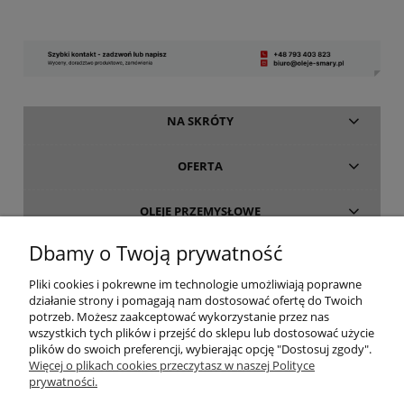
NA SKRÓTY
OFERTA
OLEJE PRZEMYSŁOWE
Dbamy o Twoją prywatność
INFORMACJE
Pliki cookies i pokrewne im technologie umożliwiają poprawne
działanie strony i pomagają nam dostosować ofertę do Twoich
O FIRMIE
potrzeb. Możesz zaakceptować wykorzystanie przez nas
wszystkich tych plików i przejść do sklepu lub dostosować użycie
plików do swoich preferencji, wybierając opcję "Dostosuj zgody".
Więcej o plikach cookies przeczytasz w naszej Polityce
prywatności.