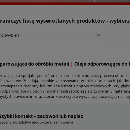
raniczyć listę wyświetlanych produktów - wybier
t: (wybierz)
dparowujące do obróbki metali
|
Oleje odparowujące do 
rowujące
to specjalistyczne środki smarne, które podczas procesu obróbki
chą warstwę. Znajdują szerokie zastosowanie w takich procesach jak tło
 (zmniejszanie średnicy lub zmiana kształtu prętów metalowych) czy głębok
e odparowujące do blach i innych metali
zapobiegają przywieraniu materiału
 czystych powierzchni oraz stosunkowo szybko wysychają, pozwalając na na