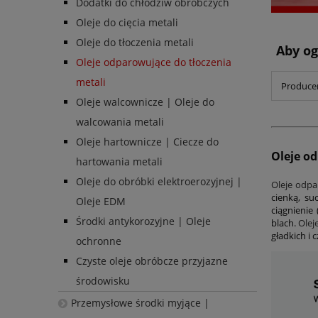
Dodatki do chłodziw obróbczych
Oleje do cięcia metali
Oleje do tłoczenia metali
Aby og
Oleje odparowujące do tłoczenia
metali
Producen
Oleje walcownicze | Oleje do
walcowania metali
Oleje hartownicze | Ciecze do
Oleje o
hartowania metali
Oleje do obróbki elektroerozyjnej |
Oleje odpa
cienką, su
Oleje EDM
ciągnienie
Środki antykorozyjne | Oleje
blach.
Olej
gładkich i
ochronne
Czyste oleje obróbcze przyjazne
środowisku
Przemysłowe środki myjące |