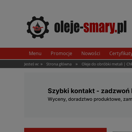
Menu
Promocje
Nowości
Certyfikat
»
»
Jesteś w:
Strona główna
Oleje do obróbki metali | C