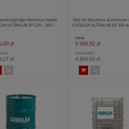
 precyzyjnego tłoczenia metali
Olej do tłoczenia aluminium 
SA ULTRALUB SP 220 - 200 l
COGELSA ULTRALUB EV 350 AL 
- NSF H1
Cena:
6,00 zł
5 985,92 zł
etto:
Cena netto:
9,27 zł
4 866,60 zł