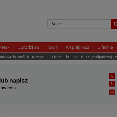
y NSF
Doradztwo
Misja
Współpraca
O firmie
»
hłodziwa do obróbki skrawaniem | Ciecze ochronne
Oleje odparowujące 