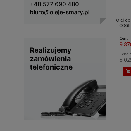
Olej do
COGEL
Cena:
9 87
Cena n
8 02