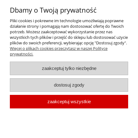
Dbamy o Twoją prywatność
Pliki cookies i pokrewne im technologie umożliwiają poprawne
GLYSANTIN® G48® koncentrat - 60 litrów - płyn do
działanie strony i pomagają nam dostosować ofertę do Twoich
chłodnic
potrzeb. Możesz zaakceptować wykorzystanie przez nas
wszystkich tych plików i przejść do sklepu lub dostosować użycie
plików do swoich preferencji, wybierając opcję "Dostosuj zgody".
Cena:
Więcej o plikach cookies przeczytasz w naszej Polityce
1 511,06 zł
prywatności.
1 228,50 zł
Cena netto:
zaakceptuj tylko niezbędne
dostosuj zgody
zaakceptuj wszystkie