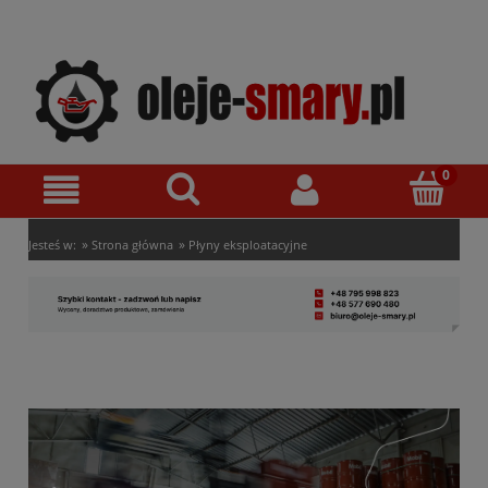
»
»
Jesteś w:
Strona główna
Płyny eksploatacyjne