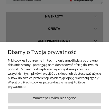
NA SKRÓTY
OFERTA
OLEJE PRZEMYSŁOWE
Dbamy o Twoją prywatność
INFORMACJE
Pliki cookies i pokrewne im technologie umożliwiają poprawne
działanie strony i pomagają nam dostosować ofertę do Twoich
O FIRMIE
potrzeb. Możesz zaakceptować wykorzystanie przez nas
wszystkich tych plików i przejść do sklepu lub dostosować użycie
plików do swoich preferencji, wybierając opcję "Dostosuj zgody".
Więcej o plikach cookies przeczytasz w naszej Polityce
prywatności.
oleje-smary.pl
| Platforma zakupowa środków smarnych firmy ALVESTA |
zaakceptuj tylko niezbędne
Oleje przemysłowe | Smary dla przemysłu spożywczego | Olej do sprężarek
| Olej hydrauliczny Fuchs | Olej transformatorowy | Olej turbinowy | Smary