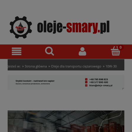
»
»
»
Jesteś w:
Strona główna
Oleje dla transportu ciężarowego
10W-30