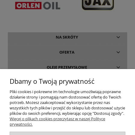
NA SKRÓTY
OFERTA
OLEJE PRZEMYSŁOWE
Dbamy o Twoją prywatność
INFORMACJE
Pliki cookies i pokrewne im technologie umożliwiają poprawne
działanie strony i pomagają nam dostosować ofertę do Twoich
O FIRMIE
potrzeb. Możesz zaakceptować wykorzystanie przez nas
wszystkich tych plików i przejść do sklepu lub dostosować użycie
plików do swoich preferencji, wybierając opcję "Dostosuj zgody".
Więcej o plikach cookies przeczytasz w naszej Polityce
prywatności.