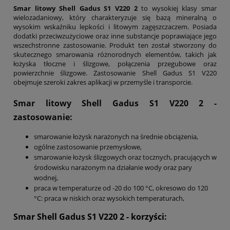
Smar litowy Shell Gadus S1 V220 2
to wysokiej klasy smar
wielozadaniowy, który charakteryzuje się bazą mineralną o
wysokim wskaźniku lepkości i litowym zagęszczaczem. Posiada
dodatki przeciwzużyciowe oraz inne substancje poprawiające jego
wszechstronne zastosowanie. Produkt ten został stworzony do
skutecznego smarowania różnorodnych elementów, takich jak
łożyska tłoczne i ślizgowe, połączenia przegubowe oraz
powierzchnie ślizgowe. Zastosowanie Shell Gadus S1 V220
obejmuje szeroki zakres aplikacji w przemyśle i transporcie.
Smar litowy Shell Gadus S1 V220 2
-
zastosowanie:
smarowanie łożysk narażonych na średnie obciążenia,
ogólne zastosowanie przemysłowe,
smarowanie łożysk ślizgowych oraz tocznych, pracujących w
środowisku narażonym na działanie wody oraz pary
wodnej,
praca w temperaturze od -20 do 100 °C, okresowo do 120
°C: praca w niskich oraz wysokich temperaturach,
Smar Shell Gadus S1 V220
2
- korzyści: