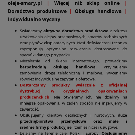
oleje-smary.pl
|
Więcej niż sklep online
|
D
oradztwo produktowe
|
Obsługa handlowa
|
Indywidualne wyceny
Świadczymy
aktywne doradztwo produktowe
z zakresu
użytkowania olejów przemysłowych, smarów technicznych
oraz płynów eksploatacyjnych. Nasi doświadczeni technicy
zaproponują optymalne rozwiązania dostosowane do
specyfiki danego przypadku.
Niezależnie od sklepu internetowego, prowadzimy
bezpośrednią obsługę handlową
. Przyjmujemy
zamówienia drogą telefoniczną i mailową. Wyceniamy
również indywidualne zapytania ofertowe.
Dostarczamy produkty wyłącznie z oficjalnej
dystrybucji w oryginalnych opakowaniach
producenckich.
Nie otwieramy ich, nie dzielimy na
mniejsze opakowania, w żaden sposób nie ingerujemy w
zawartość.
Obsługujemy klientów detalicznych i hurtowych,
duże
przedsiębiorstwa przemysłowe oraz małe i
średnie firmy produkcyjne
, rzemieślnicze i usługowe.
Działamy na terenie całej Polski i Europy.
Obsługujemy