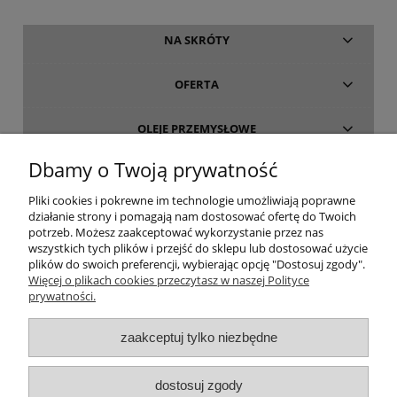
NA SKRÓTY
OFERTA
OLEJE PRZEMYSŁOWE
Dbamy o Twoją prywatność
INFORMACJE
Pliki cookies i pokrewne im technologie umożliwiają poprawne
działanie strony i pomagają nam dostosować ofertę do Twoich
O FIRMIE
potrzeb. Możesz zaakceptować wykorzystanie przez nas
wszystkich tych plików i przejść do sklepu lub dostosować użycie
plików do swoich preferencji, wybierając opcję "Dostosuj zgody".
Więcej o plikach cookies przeczytasz w naszej Polityce
prywatności.
oleje-smary.pl
| Platforma zakupowa środków smarnych firmy ALVESTA |
zaakceptuj tylko niezbędne
Oleje przemysłowe | Smary dla przemysłu spożywczego | Olej do sprężarek
| Olej hydrauliczny Fuchs | Olej transformatorowy | Olej turbinowy | Smary
dostosuj zgody