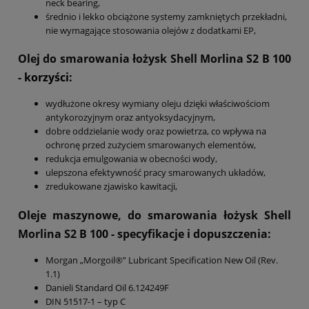
neck bearing,
średnio i lekko obciążone systemy zamkniętych przekładni,
nie wymagające stosowania olejów z dodatkami EP,
Olej do smarowania łożysk Shell Morlina S2 B 100
- korzyści:
wydłużone okresy wymiany oleju dzięki właściwościom
antykorozyjnym oraz antyoksydacyjnym,
dobre oddzielanie wody oraz powietrza, co wpływa na
ochronę przed zużyciem smarowanych elementów,
redukcja emulgowania w obecności wody,
ulepszona efektywność pracy smarowanych układów,
zredukowane zjawisko kawitacji,
Oleje maszynowe, do smarowania łożysk Shell
Morlina S2 B 100
- specyfikacje i dopuszczenia:
Morgan „Morgoil®” Lubricant Specification New Oil (Rev.
1.1)
Danieli Standard Oil 6.124249F
DIN 51517-1 – typ C