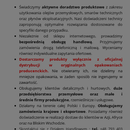
Świadczymy
aktywne doradztwo produktowe
z zakresu
użytkowania olejów przemysłowych, smarów technicznych
oraz płynów eksploatacyjnych. Nasi doświadczeni technicy
zaproponują optymalne rozwiązania dostosowane do
specyfiki danego przypadku.
Niezależnie od sklepu internetowego, prowadzimy
bezpośrednią obsługę handlową
. Przyjmujemy
zamówienia drogą telefoniczną i mailową. Wyceniamy
również indywidualne zapytania ofertowe.
Dostarczamy produkty wyłącznie z oficjalnej
dystrybucji w oryginalnych opakowaniach
producenckich.
Nie otwieramy ich, nie dzielimy na
mniejsze opakowania, w żaden sposób nie ingerujemy w
zawartość.
Obsługujemy klientów detalicznych i hurtowych,
duże
przedsiębiorstwa przemysłowe oraz małe i
średnie firmy produkcyjne
, rzemieślnicze i usługowe.
Działamy na terenie całej Polski i Europy.
Obsługujemy
zamówienia krajowe i eksportowe
. Posiadamy również
doświadczenie w realizacji dostaw do klientów w Azji, Afryce
oraz na Bliskim Wschodzie.
Skontaktuj się z Działem Handlowym
:
tel.
+48 793 403