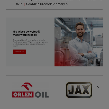
823;
|
e-mail:
biuro@oleje-smary.pl