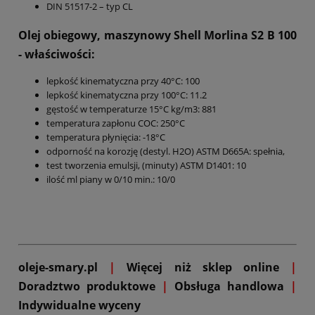
DIN 51517-2 – typ CL
Olej obiegowy, maszynowy Shell Morlina S2 B 100
- właściwości:
lepkość kinematyczna przy 40°C: 100
lepkość kinematyczna przy 100°C: 11.2
gęstość w temperaturze 15°C kg/m3: 881
temperatura zapłonu COC: 250°C
temperatura płynięcia: -18°C
odporność na korozję (destyl. H2O) ASTM D665A: spełnia,
test tworzenia emulsji, (minuty) ASTM D1401: 10
ilość ml piany w 0/10 min.: 10/0
oleje-smary.pl
|
Więcej niż sklep online
|
D
oradztwo produktowe
|
Obsługa handlowa
|
Indywidualne wyceny