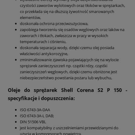
czystości zaworów wylotowych oraz tłoków w sprężarkach,
co przekłada się na dłuższą żywotność smarowanych
elementów,
doskonała ochrona przeciwzużyciowa,
zapobiega tworzeniu się osadów węglowych oraz laków na
zaworach i tłokach, zwłaszcza w pracy w wysokich
temperaturach i ciśnieniu,
doskonała separacja wody, dzięki czemu olej posiada
właściwości antykorozyjne,
zminimalizowanie zjawiska pojawiających się na wylocie
sprężarek zanieczyszczeń np. cząstki rdzy, cząstki
zanieczyszczeń węglowych, dzięki czemu obniżone jest
niebezpieczeństwo powstania pożaru lub wybuchu,
Oleje do sprężarek Shell Corena S2 P 150
-
specyfikacje i dopuszczenia:
ISO 6743-3A-DAA
ISO 6743-3A-L DAB;
DIN 51506 VBL
jest kompatybilny z uszczelnieniami przewidzianymi do
użycia w kompresorach powietrza.