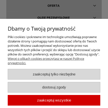
OFERTA
OLEJE PRZEMYSŁOWE
Dbamy o Twoją prywatność
INFORMACJE
Pliki cookies i pokrewne im technologie umożliwiają poprawne
działanie strony i pomagają nam dostosować ofertę do Twoich
O FIRMIE
potrzeb. Możesz zaakceptować wykorzystanie przez nas
wszystkich tych plików i przejść do sklepu lub dostosować użycie
plików do swoich preferencji, wybierając opcję "Dostosuj zgody".
Więcej o plikach cookies przeczytasz w naszej Polityce
prywatności.
oleje-smary.pl
| Platforma zakupowa środków smarnych firmy ALVESTA |
zaakceptuj tylko niezbędne
Oleje przemysłowe | Smary dla przemysłu spożywczego | Olej do sprężarek
| Olej hydrauliczny Fuchs | Olej transformatorowy | Olej turbinowy | Smary
dostosuj zgody
techniczne | Smary plastyczne | Smar do łożysk | Smar litowy | Smar
wapniowy | Oleje chłodnicze |
Chłodziwo do obróbki metali
| Olej do
zaakceptuj wszystkie
prowadnic | Smar Fuchs | Smar Shell | Oleje Eni AGIP | Smar JAX