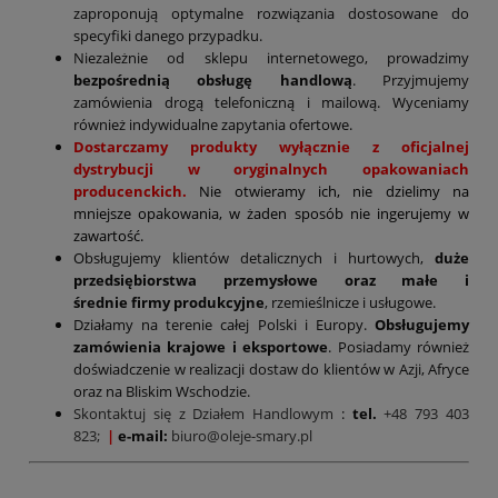
zaproponują optymalne rozwiązania dostosowane do
specyfiki danego przypadku.
Niezależnie od sklepu internetowego, prowadzimy
bezpośrednią obsługę handlową
. Przyjmujemy
zamówienia drogą telefoniczną i mailową. Wyceniamy
również indywidualne zapytania ofertowe.
Dostarczamy produkty wyłącznie z oficjalnej
dystrybucji w oryginalnych opakowaniach
producenckich.
Nie otwieramy ich, nie dzielimy na
mniejsze opakowania, w żaden sposób nie ingerujemy w
zawartość.
Obsługujemy klientów detalicznych i hurtowych,
duże
przedsiębiorstwa przemysłowe oraz małe i
średnie firmy produkcyjne
, rzemieślnicze i usługowe.
Działamy na terenie całej Polski i Europy.
Obsługujemy
zamówienia krajowe i eksportowe
. Posiadamy również
doświadczenie w realizacji dostaw do klientów w Azji, Afryce
oraz na Bliskim Wschodzie.
Skontaktuj się z Działem Handlowym
:
tel.
+48 793 403
823;
|
e-mail:
biuro@oleje-smary.pl